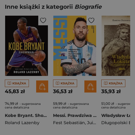
Inne książki z kategorii
Biografie
KSIĄŻKA
KSIĄŻKA
KSIĄŻKA
45,83 zł
36,53 zł
35,93 zł
74,99 zł
59,99 zł
51,00 zł
- sugerowana
- sugerowana
- sugerowan
cena detaliczna
cena detaliczna
cena detaliczna
Kobe Bryant. Showman (wyd. 3)
Messi. Prawdziwa historia najlepszego piłkarza świata
Roland Lazenby
Fest Sebastián
,
Juillard Alexandre