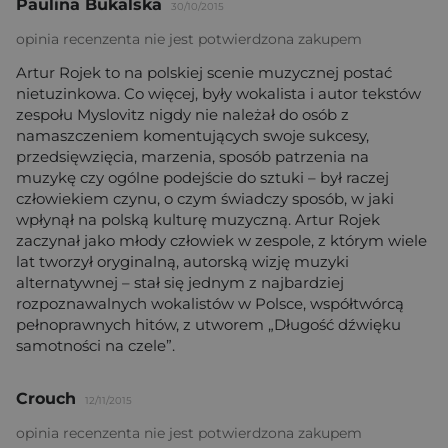
Paulina Bukalska
30/10/2015
opinia recenzenta nie jest potwierdzona zakupem
Artur Rojek to na polskiej scenie muzycznej postać
nietuzinkowa. Co więcej, były wokalista i autor tekstów
zespołu Myslovitz nigdy nie należał do osób z
namaszczeniem komentujących swoje sukcesy,
przedsięwzięcia, marzenia, sposób patrzenia na
muzykę czy ogólne podejście do sztuki – był raczej
człowiekiem czynu, o czym świadczy sposób, w jaki
wpłynął na polską kulturę muzyczną. Artur Rojek
zaczynał jako młody człowiek w zespole, z którym wiele
lat tworzył oryginalną, autorską wizję muzyki
alternatywnej – stał się jednym z najbardziej
rozpoznawalnych wokalistów w Polsce, współtwórcą
pełnoprawnych hitów, z utworem „Długość dźwięku
samotności na czele”.
Crouch
12/11/2015
opinia recenzenta nie jest potwierdzona zakupem