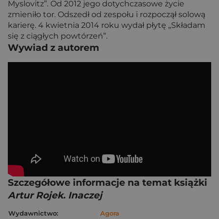
Myslovitz”. Od 2012 jego dotychczasowe życie
zmieniło tor. Odszedł od zespołu i rozpoczął solową
karierę. 4 kwietnia 2014 roku wydał płytę „Składam
się z ciągłych powtórzeń”.
Wywiad z autorem
Szczegółowe informacje na temat książki
Artur Rojek. Inaczej
Wydawnictwo:
Agora