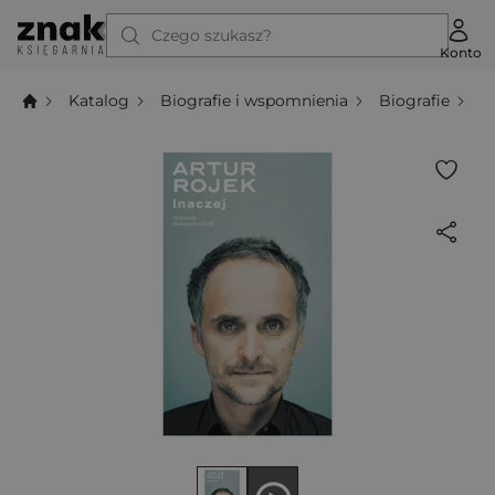
Czego szukasz?
Konto
Katalog
Biografie i wspomnienia
Biografie
A