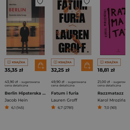
KSIĄŻKA
KSIĄŻKA
KSIĄŻKA
35,35 zł
32,25 zł
18,81 zł
43,90 zł
49,90 zł
21,00 zł
- sugerowana
- sugerowana
- sugerowan
cena detaliczna
cena detaliczna
cena detaliczna
Berlin Hipsterska stolica Europy
Fatum i furia
Razzmatazz
Jacob Hein
Lauren Groff
Karol Mroziński
6,1 (145)
6,7 (2781)
7,0 (161)