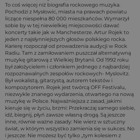
To coś więcej niż biografia rockowego muzyka.
Pochodzi z Mysłowic, miasta na prawach powiatu
liczące niespełna 80 000 mieszkańców. Wymarzył
sobie by w tej niewielkiej miejscowości dawać
koncerty takie jak w Manchesterze. Artur Rojek to
jeden z najsłynniejszych głosów polskiego rocka.
Karierę rozpoczął od prowadzenia audycji w Rock
Radiu. Tam z zamiłowaniem puszczał alternatywną
muzykę gitarową z Wielkiej Brytanii. Od 1992 roku
był założycielem i członkiem jednego z najbardziej
rozpoznawalnych zespołów rockowych- Myslovitz.
Był wokalistą, gitarzystą, autorem tekstów i
kompozytorem. Rojek jest twórcą OFF Festivalu,
niezwykle znanego wydarzenia, otwartego na nową
muzykę w Polsce. Najważniejsza z zasad, jakimi
kieruje się w życiu, brzmi: Przekraczaj samego siebie,
idź, biegnij, płyń zawsze własną drogą. Są jeszcze
inne, równie ważne zasady: Nie wierz w sztuczny
świat, w którym wszystko zamienia się w sukces. No
i jeszcze: Nie możesz być tylko „tym kolesiem z