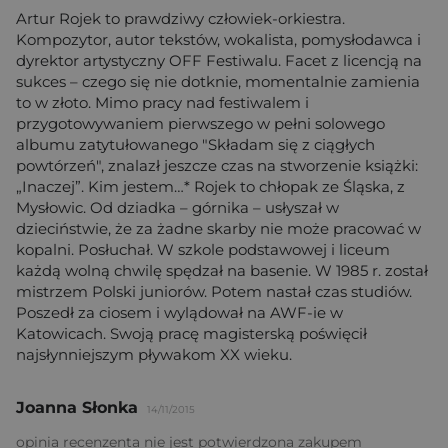
Artur Rojek to prawdziwy człowiek-orkiestra.
Kompozytor, autor tekstów, wokalista, pomysłodawca i
dyrektor artystyczny OFF Festiwalu. Facet z licencją na
sukces – czego się nie dotknie, momentalnie zamienia
to w złoto. Mimo pracy nad festiwalem i
przygotowywaniem pierwszego w pełni solowego
albumu zatytułowanego "Składam się z ciągłych
powtórzeń", znalazł jeszcze czas na stworzenie książki:
„Inaczej”. Kim jestem…* Rojek to chłopak ze Śląska, z
Mysłowic. Od dziadka – górnika – usłyszał w
dzieciństwie, że za żadne skarby nie może pracować w
kopalni. Posłuchał. W szkole podstawowej i liceum
każdą wolną chwilę spędzał na basenie. W 1985 r. został
mistrzem Polski juniorów. Potem nastał czas studiów.
Poszedł za ciosem i wylądował na AWF-ie w
Katowicach. Swoją pracę magisterską poświęcił
najsłynniejszym pływakom XX wieku.
Joanna Słonka
14/11/2015
opinia recenzenta nie jest potwierdzona zakupem