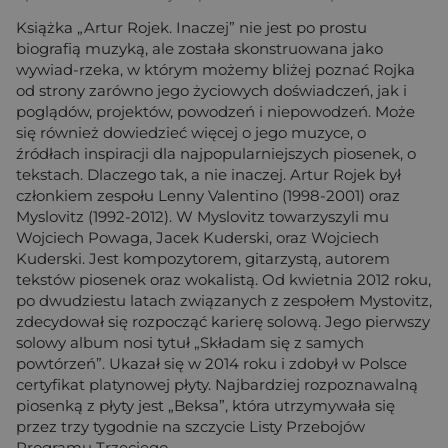
Książka „Artur Rojek. Inaczej” nie jest po prostu
biografią muzyką, ale została skonstruowana jako
wywiad-rzeka, w którym możemy bliżej poznać Rojka
od strony zarówno jego życiowych doświadczeń, jak i
poglądów, projektów, powodzeń i niepowodzeń. Może
się również dowiedzieć więcej o jego muzyce, o
źródłach inspiracji dla najpopularniejszych piosenek, o
tekstach. Dlaczego tak, a nie inaczej. Artur Rojek był
członkiem zespołu Lenny Valentino (1998-2001) oraz
Myslovitz (1992-2012). W Myslovitz towarzyszyli mu
Wojciech Powaga, Jacek Kuderski, oraz Wojciech
Kuderski. Jest kompozytorem, gitarzystą, autorem
tekstów piosenek oraz wokalistą. Od kwietnia 2012 roku,
po dwudziestu latach związanych z zespołem Mystovitz,
zdecydował się rozpocząć karierę solową. Jego pierwszy
solowy album nosi tytuł „Składam się z samych
powtórzeń”. Ukazał się w 2014 roku i zdobył w Polsce
certyfikat platynowej płyty. Najbardziej rozpoznawalną
piosenką z płyty jest „Beksa”, która utrzymywała się
przez trzy tygodnie na szczycie Listy Przebojów
Programu Trzeciego.