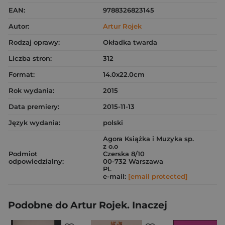
EAN:
9788326823145
Autor:
Artur Rojek
Rodzaj oprawy:
Okładka twarda
Liczba stron:
312
Format:
14.0x22.0cm
Rok wydania:
2015
Data premiery:
2015-11-13
Język wydania:
polski
Agora Książka i Muzyka sp.
z o.o
Podmiot
Czerska 8/10
odpowiedzialny:
00-732 Warszawa
PL
e-mail:
[email protected]
Podobne do Artur Rojek. Inaczej