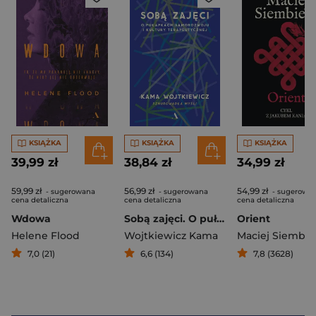
KSIĄŻKA
KSIĄŻKA
KSIĄŻKA
39,99 zł
38,84 zł
34,99 zł
59,99 zł
56,99 zł
54,99 zł
- sugerowana
- sugerowana
- sugerowa
cena detaliczna
cena detaliczna
cena detaliczna
Wdowa
Sobą zajęci. O pułapkach samorozwoju i kultury terapeutycznej
Orient
Helene Flood
Wojtkiewicz Kama
Maciej Siembie
7,0 (21)
6,6 (134)
7,8 (3628)