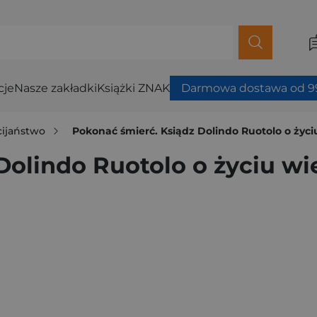
cje
Nasze zakładki
Książki ZNAK
Darmowa dostawa od 99
cijaństwo
Pokonać śmierć. Ksiądz Dolindo Ruotolo o życ
Dolindo Ruotolo o życiu w