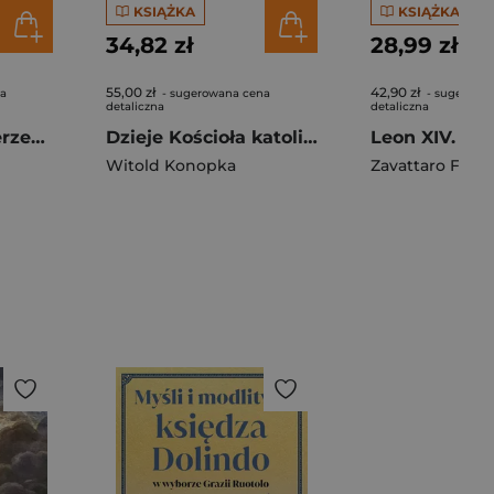
KSIĄŻKA
KSIĄŻKA
34,82 zł
28,99 zł
55,00 zł
42,90 zł
na
- sugerowana cena
- sugerowa
detaliczna
detaliczna
Nowe cuda ks. Jerzego Popiełuszki
Dzieje Kościoła katolickiego w Toruniu w latach 1945–1992. Wybrane zagadnienia
Witold Konopka
Zavattaro Fanb