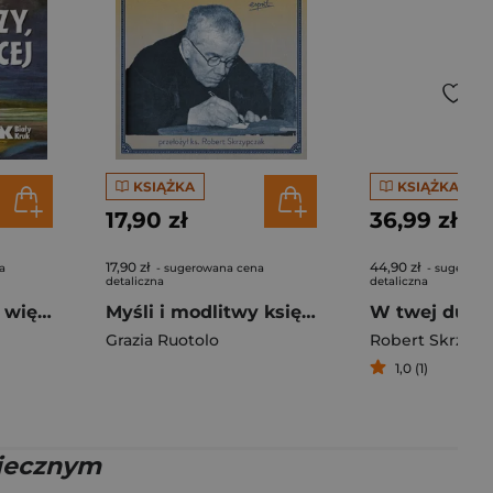
KSIĄŻKA
KSIĄŻKA
17,90 zł
36,99 zł
17,90 zł
44,90 zł
a
- sugerowana cena
- sugerowa
detaliczna
detaliczna
Kto wierzy, widzi więcej. Anatomia wiary 2
Myśli i modlitwy księdza Dolindo w wyborze Grazii Ruotolo
Grazia Ruotolo
Robert Skrzypc
1,0 (1)
wiecznym