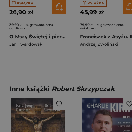
KSIĄŻKA
KSIĄŻKA
26,90 zł
45,99 zł
39,90 zł
79,90 zł
- sugerowana cena
- sugerowana cena
detaliczna
detaliczna
O Mszy Świętej i pierwszej Komunii Jak się spotkać z Panem Bogiem?
Jan Twardowski
Andrzej Zwoliński
Inne książki
Robert Skrzypczak