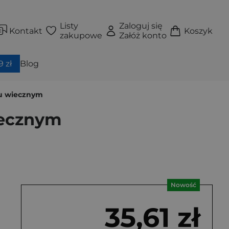
Listy
Zaloguj się
Kontakt
Koszyk
zakupowe
Załóż konto
 zł
Blog
iu wiecznym
iecznym
Nowość
35,61 zł