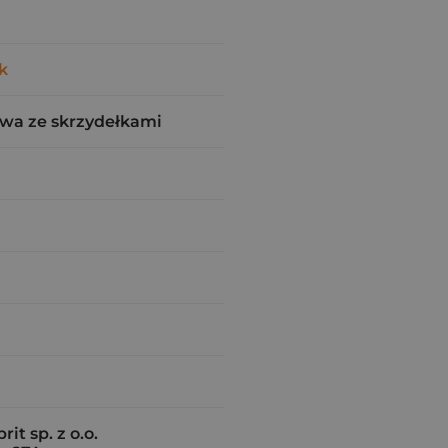
k
wa ze skrzydełkami
t sp. z o.o.