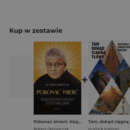
Kup w zestawie
+
Pokonać śmierć. Ksiądz Dolindo Ruotolo o życiu wiecznym
Robert Skrzypczak
Hurlock Kathryn