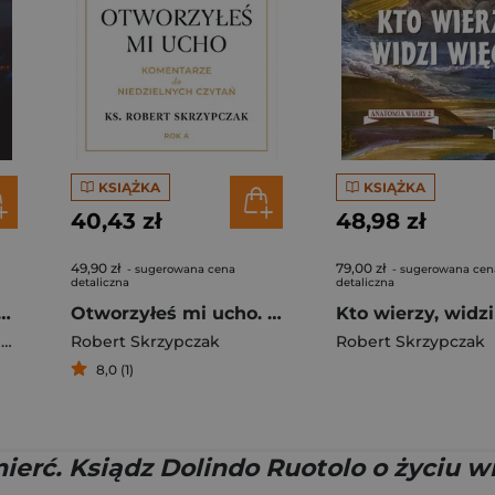
KSIĄŻKA
KSIĄŻKA
40,43 zł
48,98 zł
49,90 zł
79,00 zł
- sugerowana cena
- sugerowana cen
detaliczna
detaliczna
Kirk. Biografia, dzieło, misja
Otworzyłeś mi ucho. Komentarze do niedzielnych czytań. Rok A
m
Robert Skrzypczak
Robert Skrzypczak
8,0 (1)
ierć. Ksiądz Dolindo Ruotolo o życiu 