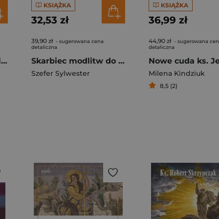
KSIĄŻKA
KSIĄŻKA
32,53 zł
36,99 zł
39,90 zł
44,90 zł
- sugerowana cena
- sugerowana ce
detaliczna
detaliczna
Franciszek z Asyżu. Ilustrowana biografia wielkiego świętego
Skarbiec modlitw do Ducha Świętego wyd. 2026
Szefer Sylwester
Milena Kindziuk
8,5 (2)