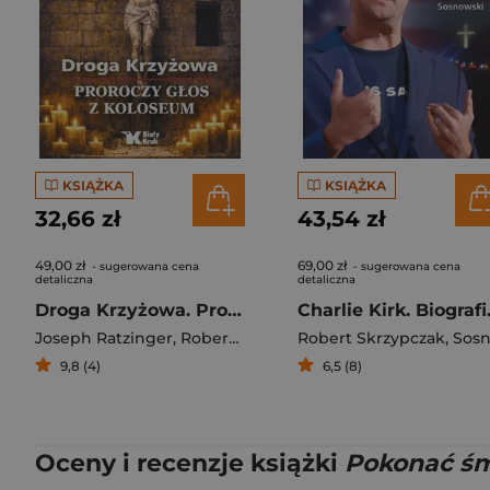
KSIĄŻKA
KSIĄŻKA
32,66 zł
43,54 zł
49,00 zł
69,00 zł
- sugerowana cena
- sugerowana cena
detaliczna
detaliczna
Droga Krzyżowa. Proroczy głos z Koloseum
Charlie 
Joseph Ratzinger
,
Robert Skrzypczak
Robert Skrzypczak
,
Sosnowski Ada
9,8 (4)
6,5 (8)
Oceny i recenzje książki
Pokonać śm