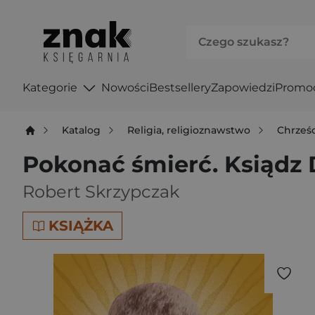
Kategorie
Nowości
Bestsellery
Zapowiedzi
Promo
Katalog
Religia, religioznawstwo
Chrześ
Pokonać śmierć. Ksiądz 
Robert Skrzypczak
KSIĄŻKA