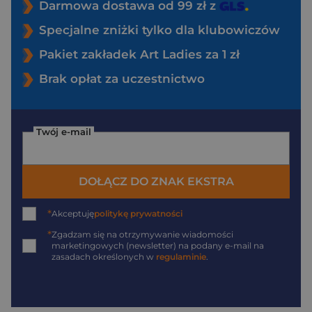
Darmowa dostawa od 99 zł z
Specjalne zniżki tylko dla klubowiczów
Pakiet zakładek Art Ladies za 1 zł
Brak opłat za uczestnictwo
Twój e-mail
DOŁĄCZ DO ZNAK EKSTRA
*
Akceptuję
politykę prywatności
*
Zgadzam się na otrzymywanie wiadomości
marketingowych (newsletter) na podany
e-mail
na
zasadach określonych w
regulaminie
.