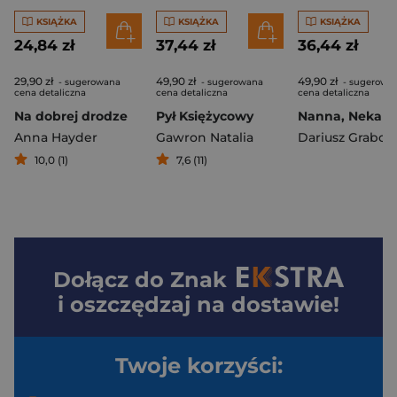
KSIĄŻKA
KSIĄŻKA
KSIĄŻKA
24,84 zł
37,44 zł
36,44 zł
29,90 zł
49,90 zł
49,90 zł
- sugerowana
- sugerowana
- sugerowa
cena detaliczna
cena detaliczna
cena detaliczna
Na dobrej drodze
Pył Księżycowy
Anna Hayder
Gawron Natalia
Dariusz Grabow
10,0 (1)
7,6 (11)
Dołącz do
Znak
i oszczędzaj na dostawie!
Twoje korzyści: