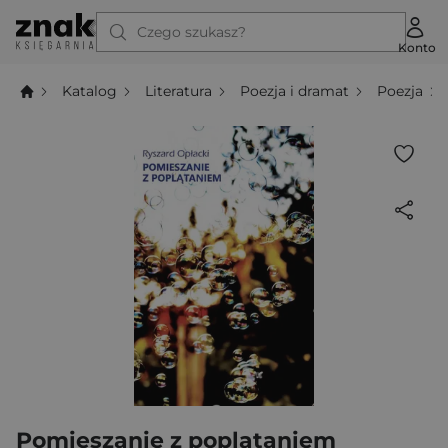
Czego szukasz?
Konto
Katalog
Literatura
Poezja i dramat
Poezja
Pomieszanie z poplątaniem