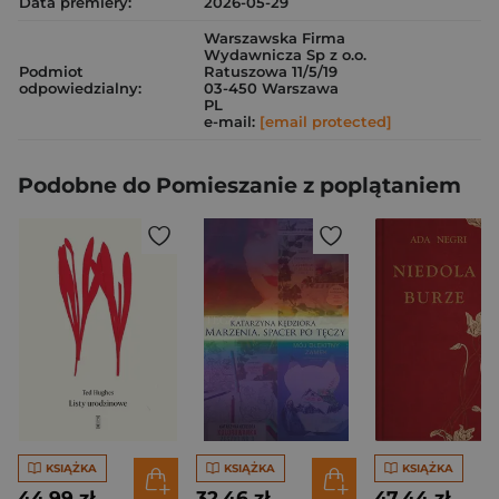
Data premiery:
2026-05-29
Warszawska Firma
Wydawnicza Sp z o.o.
Podmiot
Ratuszowa 11/5/19
odpowiedzialny:
03-450 Warszawa
PL
e-mail:
[email protected]
Podobne do Pomieszanie z poplątaniem
KSIĄŻKA
KSIĄŻKA
KSIĄŻKA
44,99 zł
32,46 zł
47,44 zł