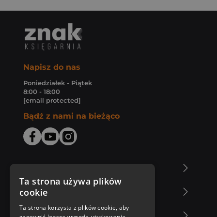
Napisz do nas
Poniedziałek - Piątek
8:00 - 18:00
[email protected]
Bądź z nami na bieżąco
O Księgarni Znak
Ta strona używa plików
cookie
Zakupy u nas
Ta strona korzysta z plików cookie, aby
Nasza oferta
zapewnić lepszą wygodę użytkowania.