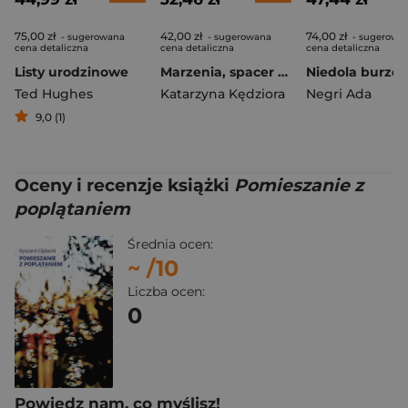
75,00 zł
42,00 zł
74,00 zł
- sugerowana
- sugerowana
- sugerowa
cena detaliczna
cena detaliczna
cena detaliczna
Listy urodzinowe
Marzenia, spacer po tęczy
Niedola burze
Ted Hughes
Katarzyna Kędziora
Negri Ada
9,0 (1)
Oceny i recenzje książki
Pomieszanie z
poplątaniem
Średnia ocen:
~
/10
Liczba ocen:
0
Powiedz nam, co myślisz!