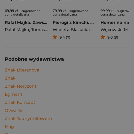
69,99 zł
79,99 zł
99,99 zł
- sugerowana
- sugerowana
- sugerowa
cena detaliczna
cena detaliczna
cena detaliczna
Rafał Majka. Zawsze z przodu. Rozmawia Tomasz Kalemba - książka z autografem
Pierogi z kimchi. Moje ulubione azjatyckie przepisy
Rafał Majka
,
Tomasz Kalemba
Wioleta Błazucka
Węcowski Mar
9,4 (7)
9,0 (9)
Podobne wydawnictwa
Znak Literanova
Znak
Znak Horyzont
Egmont
Znak Koncept
Otwarte
Znak JednymSłowem
Mag