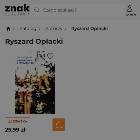
Czego szukasz?
Konto
Katalog
Autorzy
Ryszard Opłacki
Ryszard Opłacki
KSIĄŻKA
25,99 zł