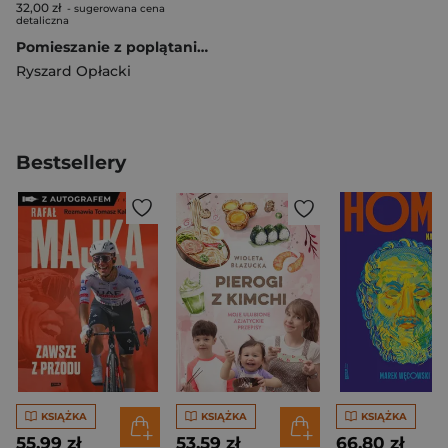
32,00 zł
- sugerowana cena
detaliczna
Pomieszanie z poplątaniem
Ryszard Opłacki
Bestsellery
KSIĄŻKA
KSIĄŻKA
KSIĄŻKA
55,99 zł
53,59 zł
66,80 zł