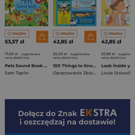
KSIĄŻKA
KSIĄŻKA
KSIĄŻKA
53,57 zł
42,85 zł
42,85 zł
71,00 zł
55,00 zł
55,90 zł
- sugerowana
- sugerowana
- sugerowa
cena detaliczna
cena detaliczna
cena detaliczna
Pets Sound Book wer. angielska
100 Things to Know About Sport wer. angielska
Sam Taplin
Opracowanie Zbiorowe
Louie Stowell
Dołącz do
Znak
i oszczędzaj na dostawie!