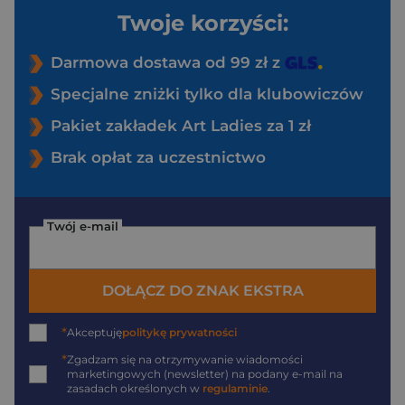
Twoje korzyści:
Darmowa dostawa od 99 zł z
Specjalne zniżki tylko dla klubowiczów
Pakiet zakładek Art Ladies za 1 zł
Brak opłat za uczestnictwo
Twój e-mail
DOŁĄCZ DO ZNAK EKSTRA
*
Akceptuję
politykę prywatności
*
Zgadzam się na otrzymywanie wiadomości
marketingowych (newsletter) na podany
e-mail
na
zasadach określonych w
regulaminie
.