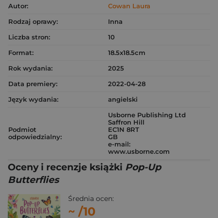
Autor:
Cowan Laura
Rodzaj oprawy:
Inna
Liczba stron:
10
Format:
18.5x18.5cm
Rok wydania:
2025
Data premiery:
2022-04-28
Język wydania:
angielski
Usborne Publishing Ltd
Saffron Hill
Podmiot
EC1N 8RT
odpowiedzialny:
GB
e-mail:
www.usborne.com
Oceny i recenzje książki
Pop-Up
Butterflies
Średnia ocen:
~
/10