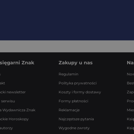
sięgarni Znak
Zakupy u nas
Na
s
Regulamin
Now
akt
Polityka prywatności
Best
acki newsletter
Koszty i formy dostawy
Zap
 serwisu
Formy płatności
Pro
a Wydawnicza Znak
Reklamacje
Mie
ackie Horoskopy
Najczęstsze pytania
Ksi
autorzy
Wygodne zwroty
Ksi