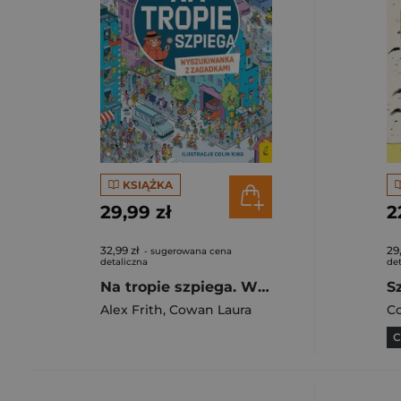
KSIĄŻKA
29,99 zł
2
32,99 zł
29
- sugerowana cena
detaliczna
det
Na tropie szpiega. Wyszukiwanka z zagadkami
Alex Frith
,
Cowan Laura
C
C