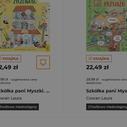
KSIĄŻKA
KSIĄŻKA
2,49 zł
22,49 zł
,99 zł
29,99 zł
- sugerowana cena
- sugerowana cen
aliczna
detaliczna
Szkółka pani Myszki. Co to jest życzliwość. Szkółka pani Myszki. Tom 1
owan Laura
Cowan Laura
hwilowo niedostępny
Chwilowo niedostępn