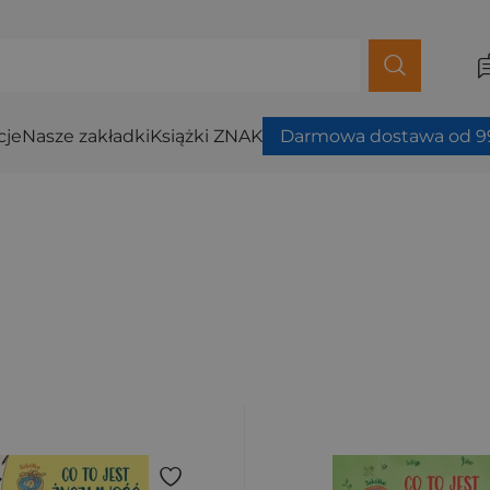
cje
Nasze zakładki
Książki ZNAK
Darmowa dostawa od 99