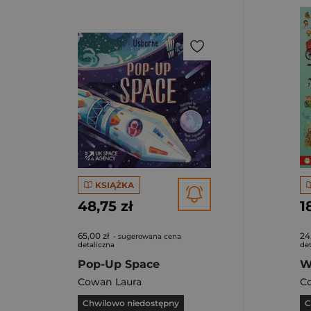
KSIĄŻKA
48,75 zł
1
65,00 zł
24
- sugerowana cena
detaliczna
det
Pop-Up Space
Cowan Laura
C
Chwilowo niedostępny
C