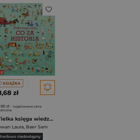
KSIĄŻKA
8,68 zł
,90 zł
- sugerowana cena
aliczna
Wielka księga wiedzy Co za historia
owan Laura
,
Baer Sam
hwilowo niedostępny