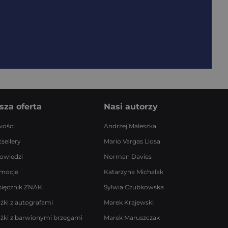
sza oferta
Nasi autorzy
ości
Andrzej Maleszka
sellery
Mario Vargas Llosa
owiedzi
Norman Davies
mocje
Katarzyna Michalak
sięcznik ZNAK
Sylwia Czubkowska
ążki z autografami
Marek Krajewski
ążki z barwionymi brzegami
Marek Maruszczak