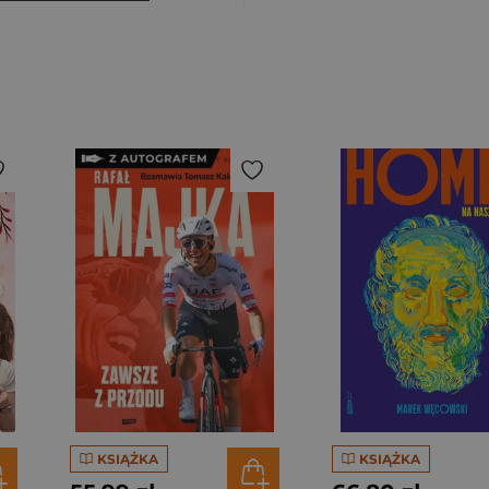
KSIĄŻKA
KSIĄŻKA