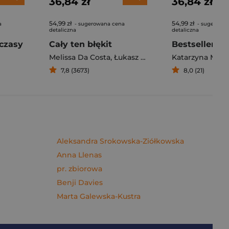
36,84 zł
36,84 zł
54,99 zł
54,99 zł
a
- sugerowana cena
- sugerowa
detaliczna
detaliczna
czasy
Cały ten błękit
Bestseller. S
Melissa Da Costa
,
Łukasz Müller
Katarzyna Mich
7,8 (3673)
8,0 (21)
Aleksandra Srokowska-Ziółkowska
Anna Llenas
pr. zbiorowa
Benji Davies
Marta Galewska-Kustra