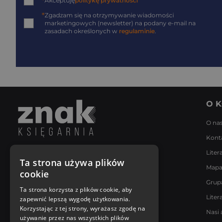
*
Akceptuję
politykę prywatności
*
Zgadzam się na otrzymywanie wiadomości
marketingowych (newsletter) na podany
e-mail
na
zasadach określonych w
regulaminie
.
O K
O na
Kont
Liter
Napisz do nas
Ta strona używa plików
Mapa
Poniedziałek - Piątek
cookie
8:00 - 18:00
Grup
[email protected]
Ta strona korzysta z plików cookie, aby
Liter
zapewnić lepszą wygodę użytkowania.
Bądź z nami na bieżąco
Korzystając z tej strony, wyrażasz zgodę na
Nasi 
używanie przez nas wszystkich plików