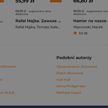
55,99 zł
66,80 zł
69,99 zł
99,99 zł
- sugerowana cena
- sugerowana cen
detaliczna
detaliczna
gi z kimchi. Moje ulubione azjatyckie przepisy - książka z autografem
Rafał Majka. Zawsze z przodu. Rozmawia Tomasz Kalemba - książka z autografem
Homer na nasze 
Rafał Majka
,
Tomasz Kalemba
Węcowski Marek
9,0 (9)
Podobni autorzy
ymSłowem
Opracowanie Zbiorowe
Praca zbiorowa
pt
null null
Anna Podgórska
o W.A.B.
Barbara Supeł