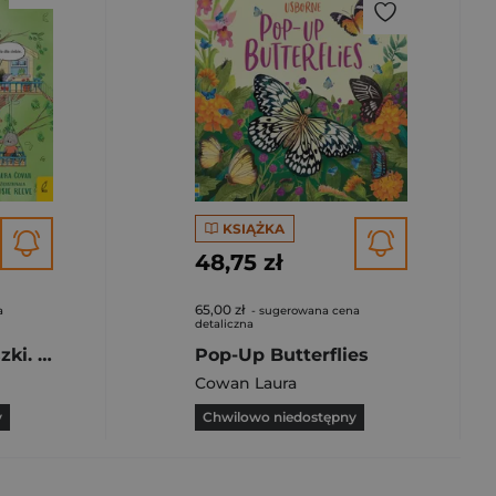
KSIĄŻKA
48,75 zł
65,00 zł
a
- sugerowana cena
detaliczna
Szkółka pani Myszki. Co to jest przyjaźń. Szkółka pani Myszki. Tom 2
Pop-Up Butterflies
Cowan Laura
y
Chwilowo niedostępny