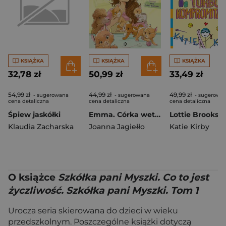
KSIĄŻKA
KSIĄŻKA
KSIĄŻKA
32,78 zł
50,99 zł
33,49 zł
54,99 zł
44,99 zł
49,99 zł
- sugerowana
- sugerowana
- sugerowa
cena detaliczna
cena detaliczna
cena detaliczna
Śpiew jaskółki
Emma. Córka weterynarza. Emma, Tom 1
Klaudia Zacharska
Joanna Jagiełło
Katie Kirby
O książce
Szkółka pani Myszki. Co to jest
życzliwość. Szkółka pani Myszki. Tom 1
Urocza seria skierowana do dzieci w wieku
przedszkolnym. Poszczególne książki dotyczą