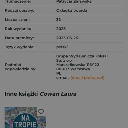
Tłumaczenie:
Patrycja Zarawska
Rodzaj oprawy:
Okładka twarda
Liczba stron:
32
Rok wydania:
2025
Data premiery:
2025-03-26
Język wydania:
polski
Grupa Wydawnicza Foksal
Sp. z o.o
Podmiot
Marszałkowska 116/122
odpowiedzialny:
00-017 Warszawa
PL
e-mail:
[email protected]
Inne książki
Cowan Laura