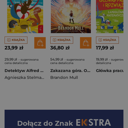
KSIĄŻKA
KSIĄŻKA
KSIĄŻKA
23,99 zł
36,80 zł
17,99 zł
29,99 zł
54,99 zł
19,99 zł
- sugerowana
- sugerowana
- sugerowan
cena detaliczna
cena detaliczna
detaliczna
Detektyw Alfred Wiewiór i znikające precle
Zakazana góra. Opiekunowie. Tom 1
Agnieszka Stelmaszyk
Brandon Mull
Dołącz do
Znak