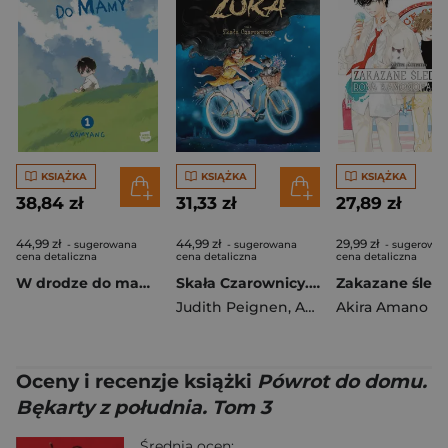
KSIĄŻKA
KSIĄŻKA
KSIĄŻKA
38,84 zł
31,33 zł
27,89 zł
44,99 zł
44,99 zł
29,99 zł
- sugerowana
- sugerowana
- sugerowa
cena detaliczna
cena detaliczna
cena detaliczna
W drodze do mamy. Tom 1
Skała Czarownicy. Czarownica Zora. Tom 5
Judith Peignen
,
Ariane Delrieu
Akira Amano
Oceny i recenzje książki
Pówrot do domu.
Bękarty z południa. Tom 3
Średnia ocen: