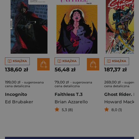
KSIĄŻKA
KSIĄŻKA
KSIĄŻKA
138,60 zł
56,48 zł
187,37 zł
199,00 zł
79,00 zł
269,00 zł
- sugerowana
- sugerowana
- sugerow
cena detaliczna
cena detaliczna
cena detaliczna
Incognito
Faithless T.3
Ed Brubaker
Brian Azzarello
Howard Mackie
5,3 (8)
8,0 (1)