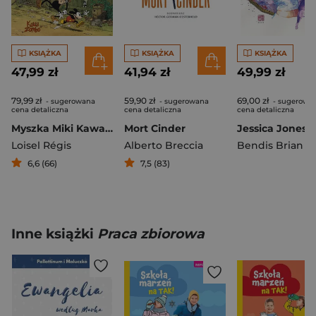
KSIĄŻKA
KSIĄŻKA
KSIĄŻKA
47,99 zł
41,94 zł
49,99 zł
79,99 zł
59,90 zł
69,00 zł
- sugerowana
- sugerowana
- sugerowa
cena detaliczna
cena detaliczna
cena detaliczna
Myszka Miki Kawa „Zombo”
Mort Cinder
Loisel Régis
Alberto Breccia
Bendis Brian M
6,6 (66)
7,5 (83)
Inne książki
Praca zbiorowa