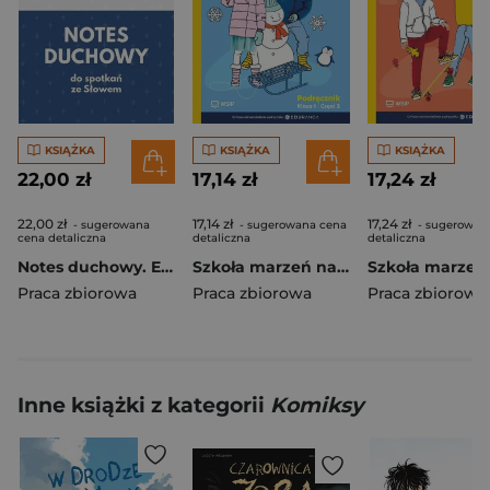
KSIĄŻKA
KSIĄŻKA
KSIĄŻKA
22,00 zł
17,14 zł
17,24 zł
22,00 zł
17,14 zł
17,24 zł
- sugerowana
- sugerowana cena
- sugerowan
cena detaliczna
detaliczna
detaliczna
Notes duchowy. Ewangelia wg. Marka
Szkoła marzeń na TAK SP 1 podr. cz.2
Praca zbiorowa
Praca zbiorowa
Praca zbiorowa
Inne książki z kategorii
Komiksy