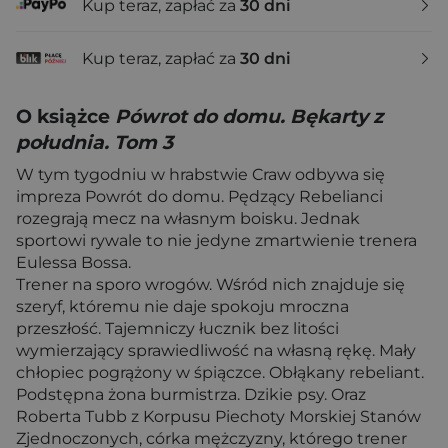
Kup teraz, zapłać za
30 dni
Kup teraz, zapłać za
30 dni
O książce
Pówrot do domu. Bękarty z
południa. Tom 3
W tym tygodniu w hrabstwie Craw odbywa się
impreza Powrót do domu. Pędzący Rebelianci
rozegrają mecz na własnym boisku. Jednak
sportowi rywale to nie jedyne zmartwienie trenera
Eulessa Bossa.
Trener na sporo wrogów. Wśród nich znajduje się
szeryf, któremu nie daje spokoju mroczna
przeszłość. Tajemniczy łucznik bez litości
wymierzający sprawiedliwość na własną rękę. Mały
chłopiec pogrążony w śpiączce. Obłąkany rebeliant.
Podstępna żona burmistrza. Dzikie psy. Oraz
Roberta Tubb z Korpusu Piechoty Morskiej Stanów
Zjednoczonych, córka mężczyzny, którego trener