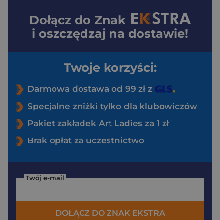
Dołącz do
Znak
i oszczędzaj na dostawie!
Twoje korzyści:
Darmowa dostawa od 99 zł z
Specjalne zniżki tylko dla klubowiczów
Pakiet zakładek Art Ladies za 1 zł
Brak opłat za uczestnictwo
Twój e-mail
DOŁĄCZ DO ZNAK EKSTRA