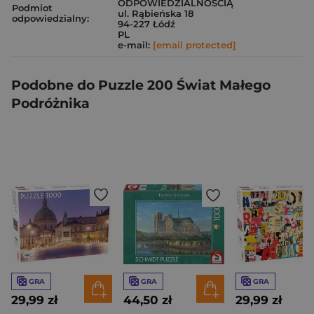
ODPOWIEDZIALNOŚCIĄ
Podmiot
ul. Rąbieńska 18
odpowiedzialny:
94-227 Łódź
PL
e-mail:
[email protected]
Podobne do Puzzle 200 Świat Małego
Podróżnika
GRA
GRA
GRA
29,99 zł
44,50 zł
29,99 zł