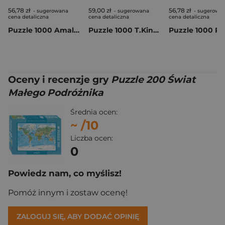
56,78 zł
59,00 zł
56,78 zł
- sugerowana
- sugerowana
- sugerowa
cena detaliczna
cena detaliczna
cena detaliczna
Puzzle 1000 Amalienborg 56697
Puzzle 1000 T.Kinkade PQ Katedra Notre Dame Paryż Francja 113998
Oceny i recenzje gry
Puzzle 200 Świat
Małego Podróżnika
Średnia ocen:
~
/10
Liczba ocen:
0
Powiedz nam, co myślisz!
Pomóż innym i zostaw ocenę!
ZALOGUJ SIĘ, ABY DODAĆ OPINIĘ