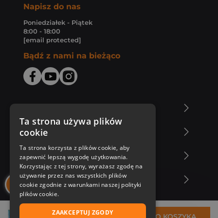
Napisz do nas
Poniedziałek - Piątek
8:00 - 18:00
[email protected]
Bądź z nami na bieżąco
O Księgarni Znak
Ta strona używa plików
cookie
Zakupy u nas
Ta strona korzysta z plików cookie, aby
Nasza oferta
zapewnić lepszą wygodę użytkowania.
Korzystając z tej strony, wyrażasz zgodę na
używanie przez nas wszystkich plików
Nasi autorzy
cookie zgodnie z warunkami naszej polityki
plików cookie.
ZAAKCEPTUJ ZGODY
31,86 zł
DO KOSZYKA