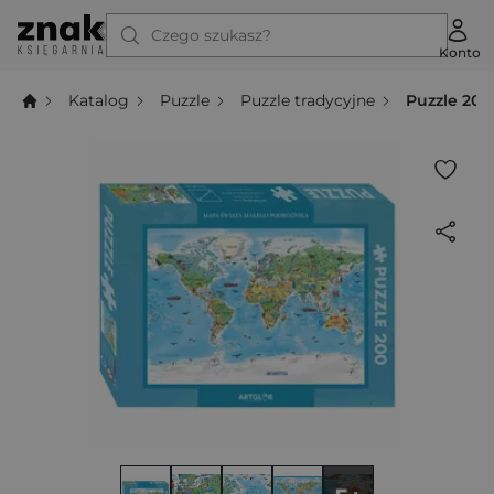
Czego szukasz?
Konto
Katalog
Puzzle
Puzzle tradycyjne
Puzzle 200