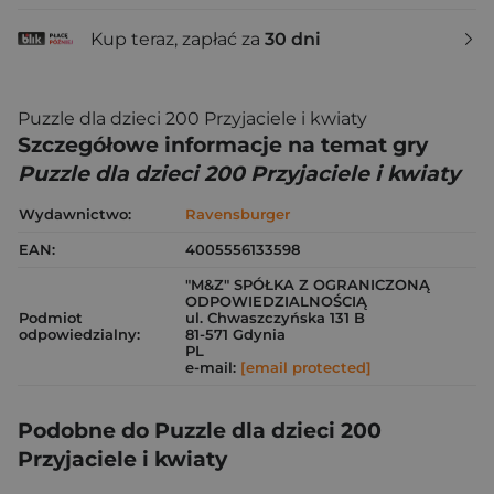
Kup teraz, zapłać za
30 dni
Puzzle dla dzieci 200 Przyjaciele i kwiaty
Szczegółowe informacje na temat gry
Puzzle dla dzieci 200 Przyjaciele i kwiaty
Wydawnictwo:
Ravensburger
EAN:
4005556133598
"M&Z" SPÓŁKA Z OGRANICZONĄ
ODPOWIEDZIALNOŚCIĄ
Podmiot
ul. Chwaszczyńska 131 B
odpowiedzialny:
81-571 Gdynia
PL
e-mail:
[email protected]
Podobne do Puzzle dla dzieci 200
Przyjaciele i kwiaty