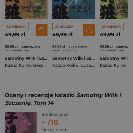
KSIĄŻKA
KSIĄŻKA
KSIĄŻKA
49,99 zł
49,99 zł
49,99 zł
69,99 zł
69,99 zł
69,99 zł
- sugerowana
- sugerowana
- sugerowa
cena detaliczna
cena detaliczna
cena detaliczna
Samotny Wilk i Szczenię. Tom 13
Samotny Wilk i Szczenię. Tom 12
Kazuo Koike
,
Goseki Kojima
Kazuo Koike
,
Goseki Kojima
Kazuo Koike
Oceny i recenzje książki
Samotny Wilk i
Szczenię. Tom 14
Średnia ocen:
~
/10
Liczba ocen: