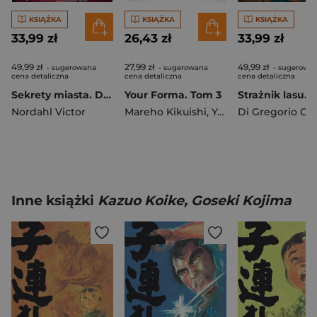
KSIĄŻKA
KSIĄŻKA
KSIĄŻKA
33,99 zł
26,43 zł
33,99 zł
49,99 zł
27,99 zł
49,99 zł
- sugerowana
- sugerowana
- sugerowa
cena detaliczna
cena detaliczna
cena detaliczna
Sekrety miasta. Dzikie łapy. Tom 3
Your Forma. Tom 3
Nordahl Victor
Mareho Kikuishi
,
Yoshinori Kisaragi
Inne książki
Kazuo Koike, Goseki Kojima