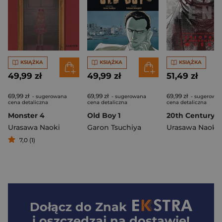
KSIĄŻKA
KSIĄŻKA
KSIĄŻKA
49,99 zł
49,99 zł
51,49 zł
69,99 zł
69,99 zł
69,99 zł
- sugerowana
- sugerowana
- sugerowa
cena detaliczna
cena detaliczna
cena detaliczna
Monster 4
Old Boy 1
Urasawa Naoki
Garon Tsuchiya
Urasawa Naoki
7,0 (1)
Dołącz do
Znak
i oszczędzaj na dostawie!