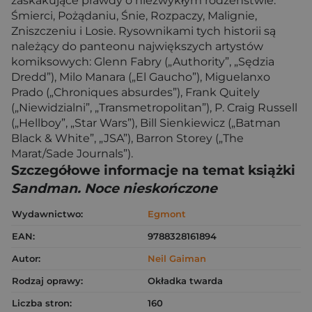
zaskakujące prawdy o niezwykłym rodzeństwie:
Śmierci, Pożądaniu, Śnie, Rozpaczy, Malignie,
Zniszczeniu i Losie. Rysownikami tych historii są
należący do panteonu największych artystów
komiksowych: Glenn Fabry („Authority”, „Sędzia
Dredd”), Milo Manara („El Gaucho”), Miguelanxo
Prado („Chroniques absurdes”), Frank Quitely
(„Niewidzialni”, „Transmetropolitan”), P. Craig Russell
(„Hellboy”, „Star Wars”), Bill Sienkiewicz („Batman
Black & White”, „JSA”), Barron Storey („The
Marat/Sade Journals”).
Szczegółowe informacje na temat książki
Sandman. Noce nieskończone
Wydawnictwo:
Egmont
EAN:
9788328161894
Autor:
Neil Gaiman
Rodzaj oprawy:
Okładka twarda
Liczba stron:
160