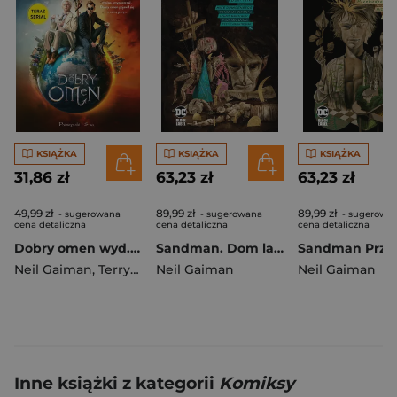
KSIĄŻKA
KSIĄŻKA
KSIĄŻKA
31,86 zł
63,23 zł
63,23 zł
49,99 zł
89,99 zł
89,99 zł
- sugerowana
- sugerowana
- sugerowa
cena detaliczna
cena detaliczna
cena detaliczna
Dobry omen wyd. 2025
Sandman. Dom lalki. Tom 2
Neil Gaiman
,
Terry Pratchett
Neil Gaiman
Neil Gaiman
Inne książki z kategorii
Komiksy