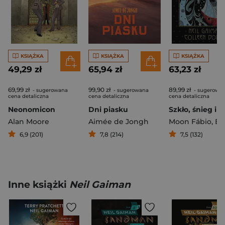
KSIĄŻKA
KSIĄŻKA
KSIĄŻKA
49,29 zł
65,94 zł
63,23 zł
69,99 zł
99,90 zł
89,99 zł
- sugerowana
- sugerowana
- sugerowa
cena detaliczna
cena detaliczna
cena detaliczna
Neonomicon
Dni piasku
Alan Moore
Aimée de Jongh
Moon Fábio
,
Bá G
6,9 (201)
7,8 (214)
7,5 (132)
Inne książki
Neil Gaiman