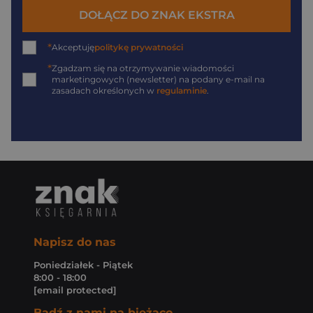
DOŁĄCZ DO ZNAK EKSTRA
*
Akceptuję
politykę prywatności
*
Zgadzam się na otrzymywanie wiadomości
marketingowych (newsletter) na podany
e-mail
na
zasadach określonych w
regulaminie
.
Napisz do nas
Poniedziałek - Piątek
8:00 - 18:00
[email protected]
Bądź z nami na bieżąco