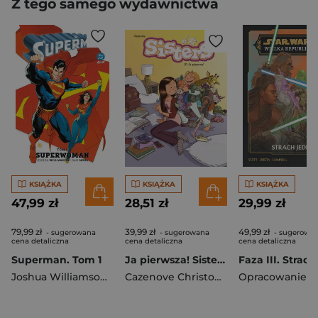
Z tego samego wydawnictwa
KSIĄŻKA
KSIĄŻKA
KSIĄŻKA
47,99 zł
28,51 zł
29,99 zł
79,99 zł
39,99 zł
49,99 zł
- sugerowana
- sugerowana
- sugerowa
cena detaliczna
cena detaliczna
cena detaliczna
Superman. Tom 1
Ja pierwsza! Sisters. Tom 20
Joshua Williamson
,
Dan Mora
Cazenove Christophe