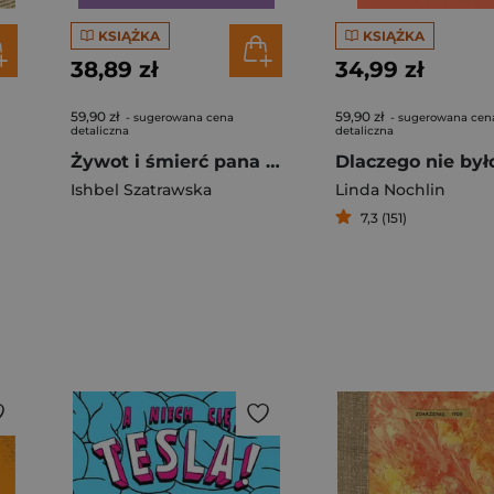
KSIĄŻKA
KSIĄŻKA
38,89 zł
34,99 zł
59,90 zł
59,90 zł
- sugerowana cena
- sugerowana cen
detaliczna
detaliczna
Żywot i śmierć pana Hersha Libkina z Sacramento w stanie Kalifornia wyd. 2
Ishbel Szatrawska
Linda Nochlin
7,3 (151)