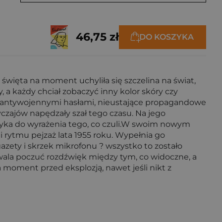
46,75 zł
DO KOSZYKA
o święta na moment uchyliła się szczelina na świat,
, a każdy chciał zobaczyć inny kolor skóry czy
 antywojennymi hasłami, nieustające propagandowe
zajów napędzały szał tego czasu. Na jego
języka do wyrażenia tego, co czuli.W swoim nowym
i rytmu pejzaż lata 1955 roku. Wypełnia go
azety i skrzek mikrofonu ? wszystko to zostało
wala poczuć rozdźwięk między tym, co widoczne, a
 moment przed eksplozją, nawet jeśli nikt z