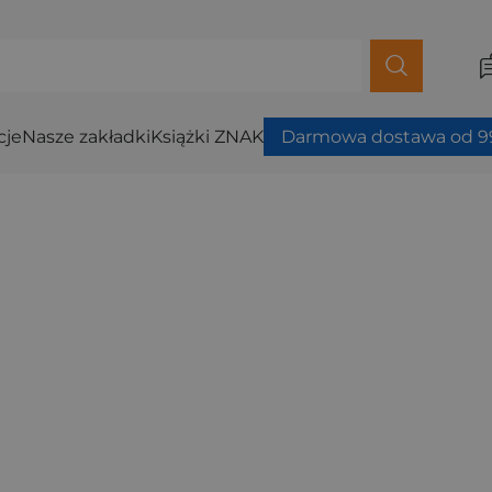
cje
Nasze zakładki
Książki ZNAK
Darmowa dostawa od 99