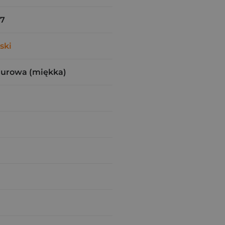
57
ski
zurowa (miękka)