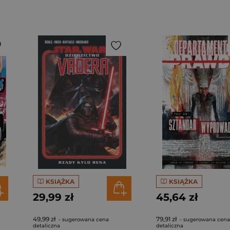
KSIĄŻKA
KSIĄŻKA
29,99 zł
45,64 zł
49,99 zł
79,91 zł
- sugerowana cena
- sugerowana cena
detaliczna
detaliczna