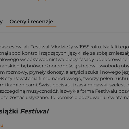
y
Oceny i recenzje
 ekscesów jak Festiwal Młodzieży w 1955 roku. Na fali teg
ł spod kontroli rządzących, języki się ze sobą zmieszały
alowego współzawodnictwa pracy, fasady udekorowane
ańskich bębnów, różnorodnością strojów i swobodą obyc
ptem rozmowy, płynęły donosy, a artyści szukali nowego 
908 czy Powstania filmu narodowego, tworzy pełen ruchu 
i kamienicami. Świst pocisku, trzask migawki, szelest g
i szczególną muzyczność.Niezwykła forma Festiwalu poz
może zostać usłyszane. To komiks o odczuwaniu świata na
siążki
Festiwal
wu