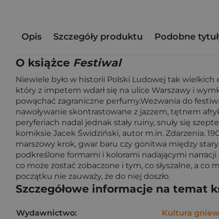
Opis
Szczegóły produktu
Podobne tytuł
O książce
Festiwal
Niewiele było w historii Polski Ludowej tak wielkich
który z impetem wdarł się na ulice Warszawy i wymkną
powąchać zagraniczne perfumy.Wezwania do festiw
nawoływanie skontrastowane z jazzem, tętnem afryk
peryferiach nadal jednak stały ruiny, snuły się sze
komiksie Jacek Świdziński, autor m.in. Zdarzenia. 1
marszowy krok, gwar baru czy gonitwa między starym
podkreślone formami i kolorami nadającymi narracj
co może zostać zobaczone i tym, co słyszalne, a co 
początku nie zauważy, że do niej doszło.
Szczegółowe informacje na temat k
Wydawnictwo:
Kultura gnie