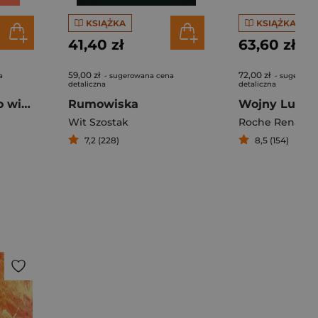
KSIĄŻKA
KSIĄŻKA
41,40 zł
63,60 zł
59,00 zł
72,00 zł
a
- sugerowana cena
- sugerowa
detaliczna
detaliczna
Dlaczego nie było wielkich artystek?
Rumowiska
Wojny Lucas
Wit Szostak
Roche Renaud
7,2 (228)
8,5 (154)