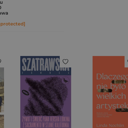
wu
0
awa
 protected]