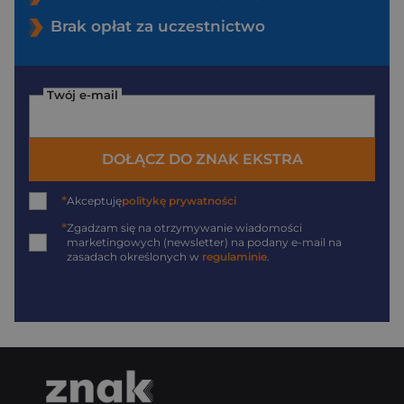
Brak opłat za uczestnictwo
Twój e-mail
DOŁĄCZ DO ZNAK EKSTRA
*
Akceptuję
politykę prywatności
*
Zgadzam się na otrzymywanie wiadomości
marketingowych (newsletter) na podany
e-mail
na
zasadach określonych w
regulaminie
.