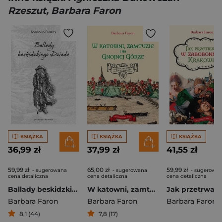
Rzeszut, Barbara Faron
KSIĄŻKA
KSIĄŻKA
KSIĄŻKA
36,99 zł
37,99 zł
41,55 zł
59,99 zł
65,00 zł
59,99 zł
- sugerowana
- sugerowana
- sugerowa
cena detaliczna
cena detaliczna
cena detaliczna
Ballady beskidzkiego Dziada
W katowni, zamtuzie i na gnojnej górze. Historyczny spacer po dawnej Warszawie
Barbara Faron
Barbara Faron
Barbara Faron
8,1 (44)
7,8 (17)