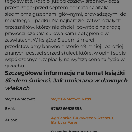
tego świata. Kościół już od czasów średniowiecza
przestrzegał przed septem peccata capitalia –
siedmioma grzechami głównymi, prowadzącymi do
moralnego upadku. Na najbardziej zatwardziałych
grzeszników, którzy nie chcieli powrócić na drogę
prawości, czekała surowa kara i potępienie w
zaświatach. W książce Siedem śmierci
przedstawiamy barwne historie 49 mniej i bardziej
znanych postaci sprzed stuleci, które, w opinii sobie
współczesnych, zapłaciły najwyższą cenę za życie w
grzechu.
Szczegółowe informacje na temat książki
Siedem śmierci. Jak umierano w dawnych
wiekach
Wydawnictwo:
Wydawnictwo Astra
EAN:
9788366625358
Agnieszka Bukowczan-Rzeszut
,
Autor:
Barbara Faron
Okładka broszurowa ze