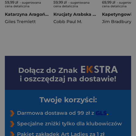
59,99 zł
59,99 zł
69,99 zł
- sugerowana
- sugerowana
- sugerowa
cena detaliczna
cena detaliczna
cena detaliczna
Katarzyna Aragońska Hiszpańska Królowa Henryka VIII
Krucjaty Arabska perspektywa
Giles Tremlett
Cobb Paul M.
Jim Bradbury
Dołącz do
Znak
i oszczędzaj na dostawie!
Twoje korzyści:
Darmowa dostawa od 99 zł z
Specjalne zniżki tylko dla klubowiczów
Pakiet zakładek Art Ladies za 1 zł