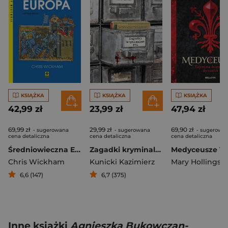
KSIĄŻKA
KSIĄŻKA
KSIĄŻKA
42,99 zł
23,99 zł
47,94 zł
69,99 zł
29,99 zł
69,90 zł
- sugerowana
- sugerowana
- sugerowa
cena detaliczna
cena detaliczna
cena detaliczna
Średniowieczna Europa
Zagadki kryminalne PRL
Chris Wickham
Kunicki Kazimierz
Mary Hollingsw
6,6 (147)
6,7 (375)
Inne książki
Agnieszka Bukowczan-