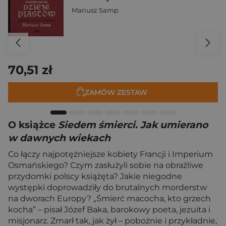
Mariusz Samp
70,51 zł
ZAMÓW ZESTAW
O książce
Siedem śmierci. Jak umierano
w dawnych wiekach
Co łączy najpotężniejsze kobiety Francji i Imperium
Osmańskiego? Czym zasłużyli sobie na obraźliwe
przydomki polscy książęta? Jakie niegodne
występki doprowadziły do brutalnych morderstw
na dworach Europy? „Śmierć macocha, kto grzech
kocha” – pisał Józef Baka, barokowy poeta, jezuita i
misjonarz. Zmarł tak, jak żył – pobożnie i przykładnie,