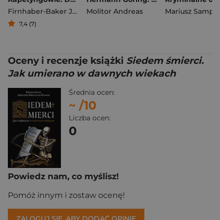
Firnhaber-Baker Justine
Molitor Andreas
Mariusz Samp
7,4 (7)
Oceny i recenzje książki
Siedem śmierci.
Jak umierano w dawnych wiekach
Średnia ocen:
~
/10
Liczba ocen:
0
Powiedz nam, co myślisz!
Pomóż innym i zostaw ocenę!
ZALOGUJ SIĘ, ABY DODAĆ OPINIĘ