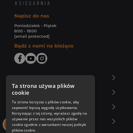
Napisz do nas
Poniedziałek - Piątek
8:00 - 18:00
[email protected]
Bądź z nami na bieżąco
O Księgarni Znak
Ta strona używa plików
cookie
Zakupy u nas
Ta strona korzysta z plików cookie, aby
Nasza oferta
zapewnić lepszą wygodę użytkowania.
Korzystając z tej strony, wyrażasz zgodę na
używanie przez nas wszystkich plików
Nasi autorzy
cookie zgodnie z warunkami naszej polityki
plików cookie.