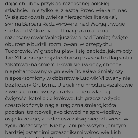
dając chlubny przykład rozpasanej polskiej
szlachcie. I nie tylko jej zresztą. Przed wiekami nad
Wisłą szokowała „wielka nierządnica litewska”,
słynna Barbara Radziwiłłówna, nad Wołgą trwogę
siał Iwan IV Groźny, nad Loarą grzmiano na
rozpasany dwór Walezjuszów, a nad Tamizą święte
oburzenie budzili rozmiłowani w przepychu
Tudorowie. W grzechu pławili się papieże, jak młody
Jan XII, którego mąż kochanki przyłapał in flagranti i
zakatował na śmierć. Pławili się i władcy, choćby
niepohamowany w gniewie Bolesław Śmiały czy
nieposkromiony w obżarstwie Ludwik VI zwany nie
bez kozery Grubym… Ulegali mu młodzi pyszałkowie
z wielkich rodów czy przekonane o własnej
świętości katolickie królowe. Ich grzeszne życie
często kończyła nagła, tragiczna śmierć, którą
poddani traktowali jako dowód na sprawiedliwy
osąd każdego, kto dopuszczał się niegodziwości w
życiu doczesnym. Nie byli ani pierwszymi, ani tym
bardziej ostatnimi grzesznikami wśród wielkich