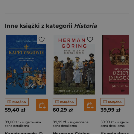
Inne książki z kategorii
Historia
KSIĄŻKA
KSIĄŻKA
KSIĄŻKA
59,40 zł
60,29 zł
39,99 zł
99,00 zł
89,99 zł
59,99 zł
- sugerowana
- sugerowana
- sugerowa
cena detaliczna
cena detaliczna
cena detaliczna
Kapetyngowie. Dynastia, która stworzyła średniowieczną Francję
Hermann Göring. Drugi człowiek Trzeciej Rzeszy