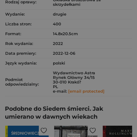
Rodzaj oprawy:
skrzydełkami
Wydanie:
drugie
Liczba stron:
400
Format:
14.8x20.5cm
Rok wydania:
2022
Data premiery:
2022-12-06
Język wydania:
polski
Wydawnictwo Astra
Rynek Główny 34/15
Podmiot
30-010 Krakó?
odpowiedzialny:
PL
e-mail:
[email protected]
Podobne do Siedem śmierci. Jak
umierano w dawnych wiekach