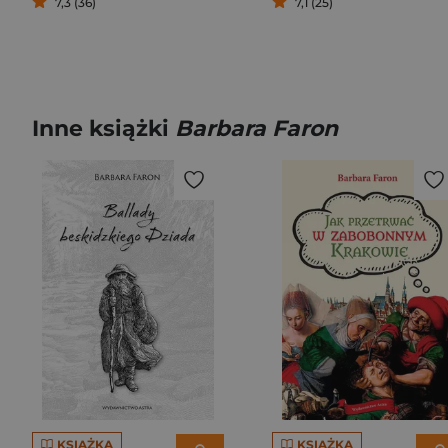
7,3 (36)
7,1 (25)
Inne książki
Barbara Faron
KSIĄŻKA
KSIĄŻKA