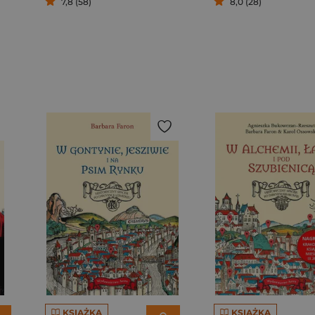
7,8 (58)
8,0 (28)
KSIĄŻKA
KSIĄŻKA