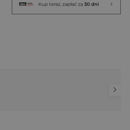
Kup teraz, zapłać za
30 dni