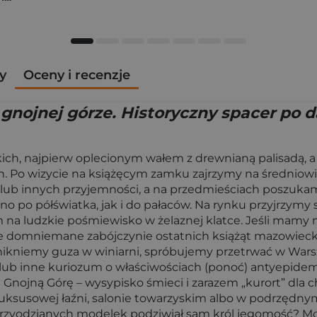
y
Oceny i recenzje
 gnojnej górze. Historyczny spacer po
ich, najpierw oplecionym wałem z drewnianą palisadą, a
ch. Po wizycie na książęcym zamku zajrzymy na średnio
li lub innych przyjemności, a na przedmieściach poszu
no po półświatka, jak i do pałaców. Na rynku przyjrzym
 na ludzkie pośmiewisko w żelaznej klatce. Jeśli mamy
e domniemane zabójczynie ostatnich książąt mazowieckich
nikniemy guza w winiarni, spróbujemy przetrwać w Warsz
 lub inne kuriozum o właściwościach (ponoć) antyepidem
Gnojną Górę – wysypisko śmieci i zarazem „kurort” dla ch
luksusowej łaźni, salonie towarzyskim albo w podrzędny
po przyodzianych modelek podziwiał sam król jegomość?