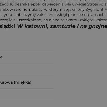
ego lubieżnika epoki oświecenia. Ale uwaga! Stroje A
hemików i wolnomularzy, w którym stęskniony Zygmunt A
a rynku zobaczymy zakazane księgi płonące na stosach, 
zczęście, uszczkniemy co nieco ze skarbu zaklętej księżn
siążki
W katowni, zamtuzie i na gnojne
24
n
zurowa (miękka)