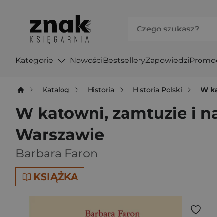
Kategorie
Nowości
Bestsellery
Zapowiedzi
Promo
Katalog
Historia
Historia Polski
W ka
W katowni, zamtuzie i n
Warszawie
Barbara Faron
KSIĄŻKA