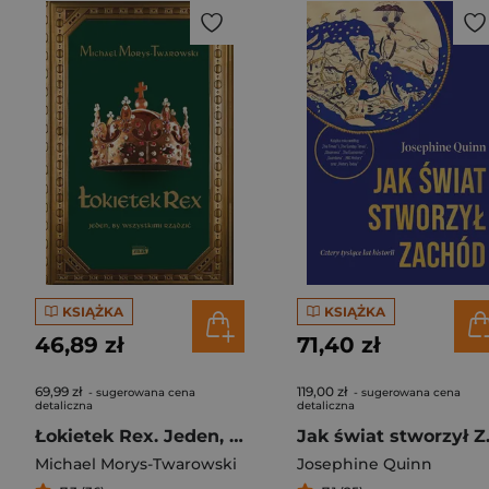
KSIĄŻKA
KSIĄŻKA
46,89 zł
71,40 zł
69,99 zł
119,00 zł
- sugerowana cena
- sugerowana cena
detaliczna
detaliczna
Łokietek Rex. Jeden, by wszystkimi rządzić
Jak świat st
Michael Morys-Twarowski
Josephine Quinn