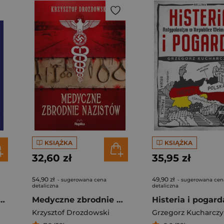
KSIĄŻKA
KSIĄŻKA
32,60 zł
35,95 zł
54,90 zł
49,90 zł
- sugerowana cena
- sugerowana cen
detaliczna
detaliczna
worzył Zachód. Cztery tysiące lat historii
Medyczne zbrodnie nazistów
Krzysztof Drozdowski
Grzegorz Kucharczy