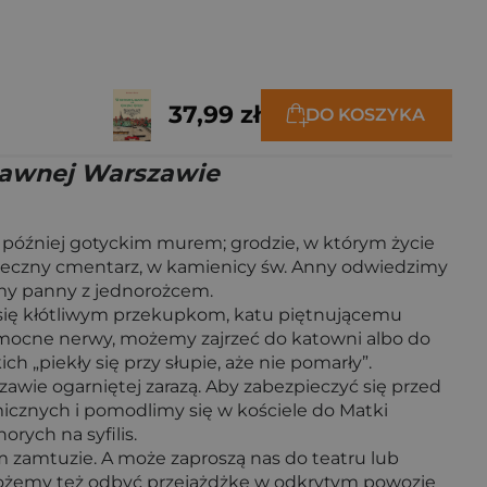
37,99 zł
DO KOSZYKA
 dawnej Warszawie
 później gotyckim murem; grodzie, w którym życie
wieczny cmentarz, w kamienicy św. Anny odwiedzimy
kamy panny z jednorożcem.
y się kłótliwym przekupkom, katu piętnującemu
 mocne nerwy, możemy zajrzeć do katowni albo do
 „piekły się przy słupie, aże nie pomarły”.
awie ogarniętej zarazą. Aby zabezpieczyć się przed
icznych i pomodlimy się w kościele do Matki
orych na syfilis.
m zamtuzie. A może zaproszą nas do teatru lub
 Możemy też odbyć przejażdżkę w odkrytym powozie