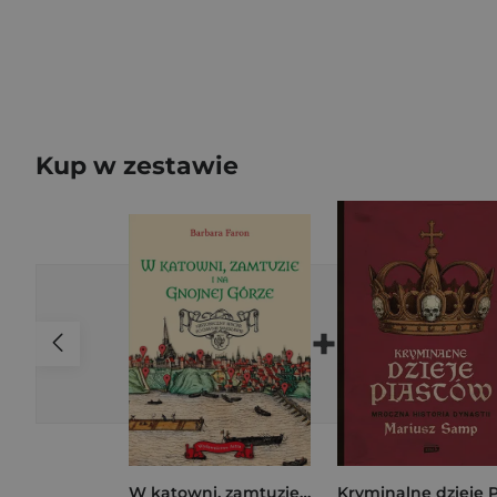
Kup w zestawie
+
W katowni, zamtuzie i na gnojnej górze. Historyczny spacer po dawnej Warszawie