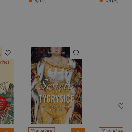
9,1 (22)
6,8 (29)
KSIĄŻKA
KSIĄŻKA