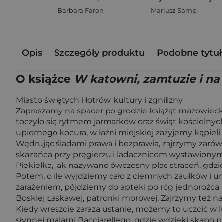
Barbara Faron
Mariusz Samp
Opis
Szczegóły produktu
Podobne tytuł
O książce
W katowni, zamtuzie i na
Miasto świętych i łotrów, kultury i zgnilizny
Zapraszamy na spacer po grodzie książąt mazowieck
toczyło się rytmem jarmarków oraz świąt kościelny
upiornego kocura, w łaźni miejskiej zażyjemy kąpie
Wędrując śladami prawa i bezprawia, zajrzymy zarów
skazańca przy pręgierzu i ladacznicom wystawionym
Piekiełka, jak nazywano ówczesny plac straceń, gdzi
Potem, o ile wyjdziemy cało z ciemnych zaułków i u
zarażeniem, pójdziemy do apteki po róg jednorożca
Boskiej Łaskawej, patronki morowej. Zajrzymy też na 
Kiedy wreszcie zaraza ustanie, możemy to uczcić w 
słynnej malarni Bacciarellego, gdzie wdzięki ską