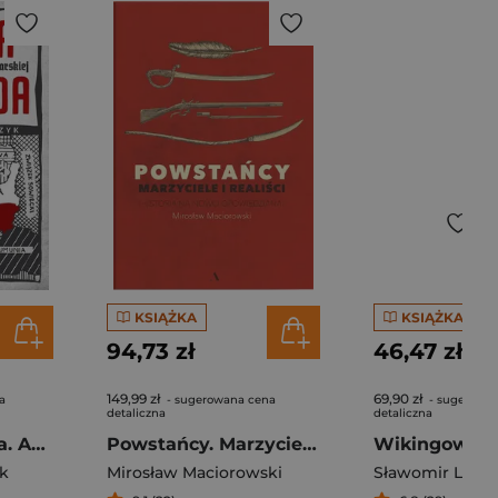
KSIĄŻKA
KSIĄŻKA
94,73 zł
46,47 zł
149,99 zł
69,90 zł
a
- sugerowana cena
- sugerowa
detaliczna
detaliczna
Histeria i pogarda. Antypolonizm w Republice Weimarskiej
Powstańcy. Marzyciele i realiści. Historia na nowo opowiedziana
Wikingowie
k
Mirosław Maciorowski
Sławomir Leśni