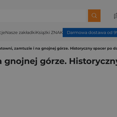
cje
Nasze zakładki
Książki ZNAK
Darmowa dostawa od 99
towni, zamtuzie i na gnojnej górze. Historyczny spacer po
a gnojnej górze. Historycz