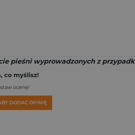
ie pieśni wyprowadzonych z przypad
 co myślisz!
ostaw ocenę!
 ABY DODAĆ OPINIĘ