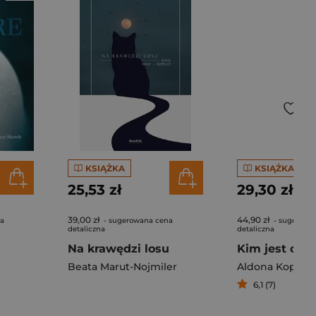
KSIĄŻKA
KSIĄŻKA
25,53 zł
29,30 zł
39,00 zł
44,90 zł
na
- sugerowana cena
- sugerowa
detaliczna
detaliczna
Na krawędzi losu
Beata Marut-Nojmiler
Aldona Kopkie
6,1 (7)