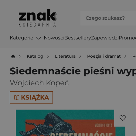
Kategorie
Nowości
Bestsellery
Zapowiedzi
Promo
Katalog
Literatura
Poezja i dramat
P
Siedemnaście pieśni wy
Wojciech Kopeć
KSIĄŻKA