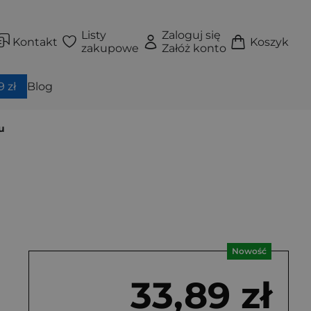
Listy
Zaloguj się
Kontakt
Koszyk
zakupowe
Załóż konto
 zł
Blog
u
Nowość
33,89 zł