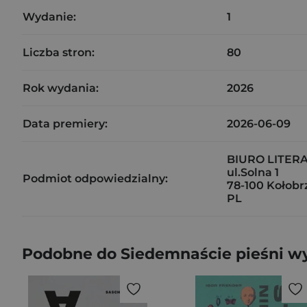
Wydanie:
1
Liczba stron:
80
Rok wydania:
2026
Data premiery:
2026-06-09
BIURO LITER
ul.Solna 1
Podmiot odpowiedzialny:
78-100 Kołobr
PL
Podobne do Siedemnaście pieśni w