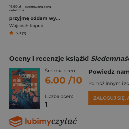
19,90 zł
- sugerowana cena
detaliczna
przyjmę oddam wymienię:
Wojciech Kopeć
5,8 (9)
Oceny i recenzje książki
Siedemnaśc
Średnia ocen:
Powiedz nam,
6.00
/10
Pomóż innym i z
Liczba ocen:
ZALOGUJ SIĘ,
1