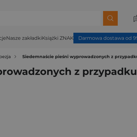
cje
Nasze zakładki
Książki ZNAK
Darmowa dostawa od 99
oezja
Siedemnaście pieśni wyprowadzonych z przypadk
prowadzonych z przypadku