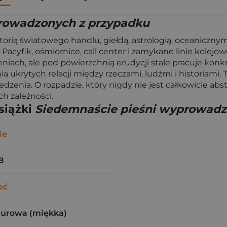
rowadzonych z przypadku
storią światowego handlu, giełdą, astrologią, oceaniczn
 Pacyfik, ośmiornice, call center i zamykane linie kolej
iach, ale pod powierzchnią erudycji stale pracuje konkr
a ukrytych relacji między rzeczami, ludźmi i historiami.
enia. O rozpadzie, który nigdy nie jest całkowicie abstra
h zależności.
siążki
Siedemnaście pieśni wyprowadz
ie
8
eć
zurowa (miękka)