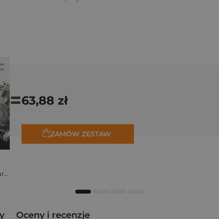
=
63,88 zł
ZAMÓW ZESTAW
Stanisław Kalina Jaglarz
y
Oceny i recenzje