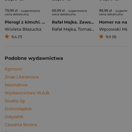
79,99 zł
69,99 zł
99,99 zł
- sugerowana
- sugerowana
- sugerowa
cena detaliczna
cena detaliczna
cena detaliczna
Pierogi z kimchi. Moje ulubione azjatyckie przepisy
Rafał Majka. Zawsze z przodu. Rozmawia Tomasz Kalemba - książka z autografem
Wioleta Błazucka
Rafał Majka
,
Tomasz Kalemba
Węcowski Mar
9,4 (7)
9,0 (9)
Podobne wydawnictwa
Egmont
Znak Literanova
Moondrive
Wydawnictwo W.A.B.
Studio Jg
Dolnośląskie
OdyseYA
Czwarta Strona