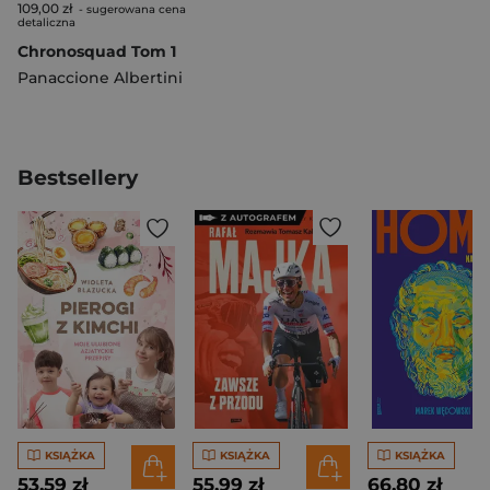
109,00 zł
- sugerowana cena
detaliczna
Chronosquad Tom 1
Panaccione Albertini
Bestsellery
KSIĄŻKA
KSIĄŻKA
KSIĄŻKA
53,59 zł
55,99 zł
66,80 zł