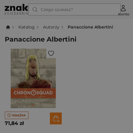
Czego szukasz?
Konto
Katalog
Autorzy
Panaccione Albertini
Panaccione Albertini
KSIĄŻKA
71,84 zł