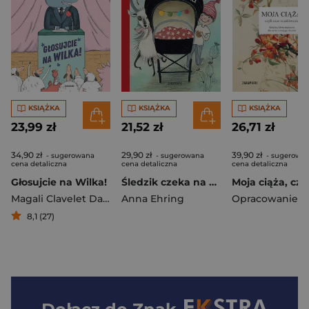
KSIĄŻKA
KSIĄŻKA
KSIĄŻKA
23,99 zł
21,52 zł
26,71 zł
34,90 zł
29,90 zł
39,90 zł
- sugerowana
- sugerowana
- sugerowa
cena detaliczna
cena detaliczna
cena detaliczna
Głosujcie na Wilka!
Śledzik czeka na dzidziusia. Śledzik. Tom 1
Magali Clavelet Davide Cali
Anna Ehring
8,1 (27)