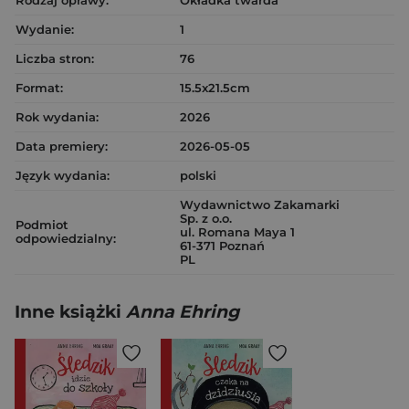
Rodzaj oprawy:
Okładka twarda
Wydanie:
1
Liczba stron:
76
Format:
15.5x21.5cm
Rok wydania:
2026
Data premiery:
2026-05-05
Język wydania:
polski
Wydawnictwo Zakamarki
Sp. z o.o.
Podmiot
ul. Romana Maya 1
odpowiedzialny:
61-371 Poznań
PL
Inne książki
Anna Ehring