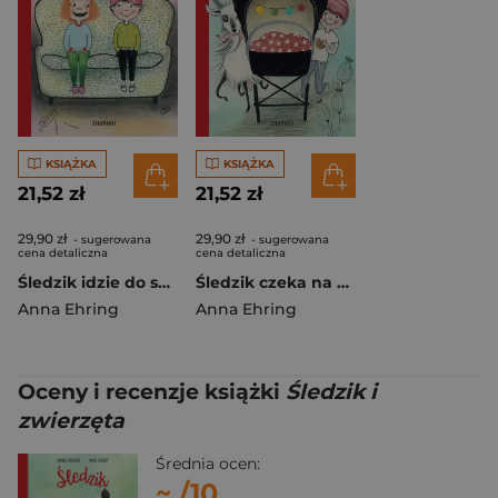
KSIĄŻKA
KSIĄŻKA
21,52 zł
21,52 zł
29,90 zł
29,90 zł
- sugerowana
- sugerowana
cena detaliczna
cena detaliczna
Śledzik idzie do szkoły. Śledzik. Tom 2
Śledzik czeka na dzidziusia. Śledzik. Tom 1
Anna Ehring
Anna Ehring
Oceny i recenzje książki
Śledzik i
zwierzęta
Średnia ocen:
~
/10