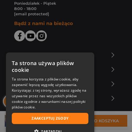
Poniedziałek - Piątek
8:00 - 18:00
[email protected]
Bądź z nami na bieżąco
O Księgarni Znak
Ta strona używa plików
cookie
Zakupy u nas
Ta strona korzysta z plików cookie, aby
Nasza oferta
zapewnić lepszą wygodę użytkowania.
Korzystając z tej strony, wyrażasz zgodę na
używanie przez nas wszystkich plików
Nasi autorzy
cookie zgodnie z warunkami naszej polityki
plików cookie.
ZAAKCEPTUJ ZGODY
20,98 zł
DO KOSZYKA
ZARZĄDZAJ