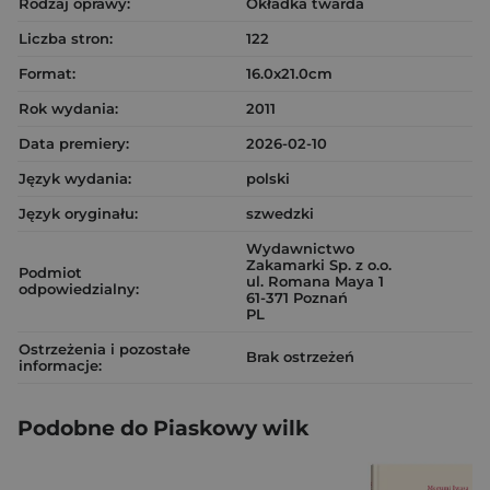
Rodzaj oprawy:
Okładka twarda
Liczba stron:
122
Format:
16.0x21.0cm
Rok wydania:
2011
Data premiery:
2026-02-10
Język wydania:
polski
Język oryginału:
szwedzki
Wydawnictwo
Zakamarki Sp. z o.o.
Podmiot
ul. Romana Maya 1
odpowiedzialny:
61-371 Poznań
PL
Ostrzeżenia i pozostałe
Brak ostrzeżeń
informacje:
Podobne do Piaskowy wilk