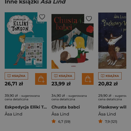
Inne książki
Åsa Lind
KSIĄŻKA
KSIĄŻKA
KSIĄŻKA
26,71 zł
23,99 zł
20,82 zł
39,90 zł
34,90 zł
29,90 zł
- sugerowana
- sugerowana
- sugerowa
cena detaliczna
cena detaliczna
cena detaliczna
Eskpedycja Elliki Tomson
Chusta babci
Åsa Lind
Åsa Lind
Åsa Lind
6,7 (59)
7,9 (121)