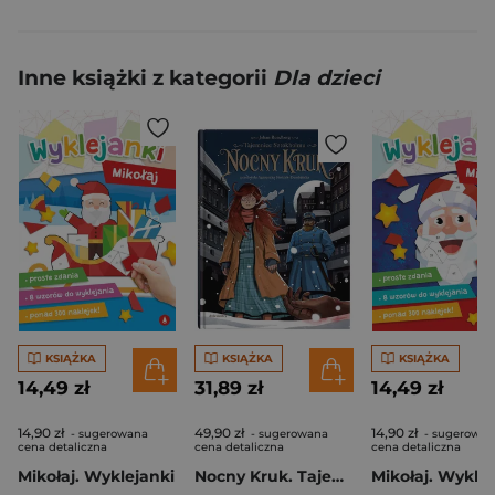
Inne książki z kategorii
Dla dzieci
KSIĄŻKA
KSIĄŻKA
KSIĄŻKA
14,49 zł
31,89 zł
14,49 zł
14,90 zł
49,90 zł
14,90 zł
- sugerowana
- sugerowana
- sugerowan
cena detaliczna
cena detaliczna
cena detaliczna
Mikołaj. Wyklejanki
Nocny Kruk. Tajemnice Sztokholmu
Mikołaj. Wykle