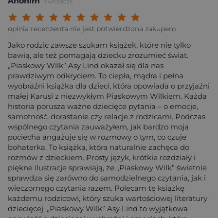
Anonim
04/03/2026
Twoja ocena: Beznadziejna 1/10"
Twoja ocena: Bardzo słaba 2/10"
Twoja ocena: Słaba 3/10"
Twoja ocena: Może być 4/10"
Twoja ocena: Przeciętna 5/10"
Twoja ocena: Dobra 6/10"
Twoja ocena: Bardzo dobra 7/10"
Twoja ocena: Rewelacyjna 8/10
Twoja ocena: Wybitna 9/10
Twoja ocena: Arcydzieło
opinia recenzenta nie jest potwierdzona zakupem
Jako rodzic zawsze szukam książek, które nie tylko
bawią, ale też pomagają dziecku zrozumieć świat.
„Piaskowy Wilk” Asy Lind okazał się dla nas
prawdziwym odkryciem. To ciepła, mądra i pełna
wyobraźni książka dla dzieci, która opowiada o przyjaźni
małej Karusi z niezwykłym Piaskowym Wilkiem. Każda
historia porusza ważne dziecięce pytania – o emocje,
samotność, dorastanie czy relacje z rodzicami. Podczas
wspólnego czytania zauważyłem, jak bardzo moja
pociecha angażuje się w rozmowy o tym, co czuje
bohaterka. To książka, która naturalnie zachęca do
rozmów z dzieckiem. Prosty język, krótkie rozdziały i
piękne ilustracje sprawiają, że „Piaskowy Wilk” świetnie
sprawdza się zarówno do samodzielnego czytania, jak i
wieczornego czytania razem. Polecam tę książkę
każdemu rodzicowi, który szuka wartościowej literatury
dziecięcej. „Piaskowy Wilk” Asy Lind to wyjątkowa