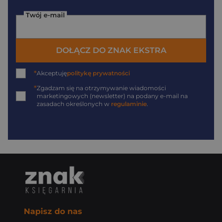
Twój e-mail
DOŁĄCZ DO ZNAK EKSTRA
*
Akceptuję
politykę prywatności
*
Zgadzam się na otrzymywanie wiadomości
marketingowych (newsletter) na podany
e-mail
na
zasadach określonych w
regulaminie
.
Napisz do nas