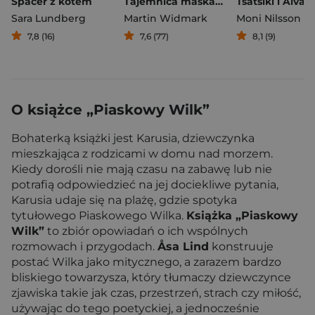
Spacer z kotem
Tajemnica maskarady
Tsatsiki i Alva
Sara Lundberg
Martin Widmark
Moni Nilsson
7,8 (16)
7,6 (77)
8,1 (9)
O książce „Piaskowy Wilk”
Bohaterką książki jest Karusia, dziewczynka
mieszkająca z rodzicami w domu nad morzem.
Kiedy dorośli nie mają czasu na zabawę lub nie
potrafią odpowiedzieć na jej dociekliwe pytania,
Karusia udaje się na plażę, gdzie spotyka
tytułowego Piaskowego Wilka.
Książka „Piaskowy
Wilk”
to zbiór opowiadań o ich wspólnych
rozmowach i przygodach.
Åsa Lind
konstruuje
postać Wilka jako mitycznego, a zarazem bardzo
bliskiego towarzysza, który tłumaczy dziewczynce
zjawiska takie jak czas, przestrzeń, strach czy miłość,
używając do tego poetyckiej, a jednocześnie