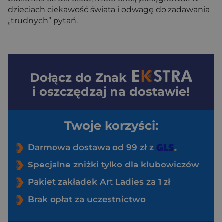
dzieciach ciekawość świata i odwagę do zadawania
„trudnych” pytań.
Dołącz do
Znak
i oszczędzaj na dostawie!
Twoje korzyści:
Darmowa dostawa od 99 zł z
Specjalne zniżki tylko dla klubowiczów
Pakiet zakładek Art Ladies za 1 zł
Brak opłat za uczestnictwo