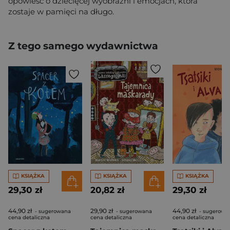
opowieść o dziecięcej wyobraźni i emocjach, która
zostaje w pamięci na długo.
Z tego samego wydawnictwa
KSIĄŻKA
KSIĄŻKA
KSIĄŻKA
29,30 zł
20,82 zł
29,30 zł
44,90 zł
29,90 zł
44,90 zł
- sugerowana
- sugerowana
- sugerowa
cena detaliczna
cena detaliczna
cena detaliczna