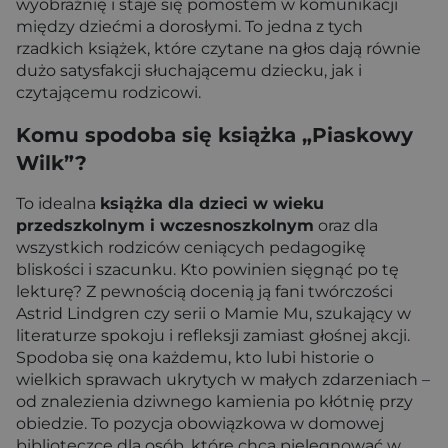
wyobraźnię i staje się pomostem w komunikacji
między dziećmi a dorosłymi. To jedna z tych
rzadkich książek, które czytane na głos dają równie
dużo satysfakcji słuchającemu dziecku, jak i
czytającemu rodzicowi.
Komu spodoba się książka „Piaskowy
Wilk”?
To idealna
książka dla dzieci w wieku
przedszkolnym i wczesnoszkolnym
oraz dla
wszystkich rodziców ceniących pedagogikę
bliskości i szacunku. Kto powinien sięgnąć po tę
lekturę? Z pewnością docenią ją fani twórczości
Astrid Lindgren czy serii o Mamie Mu, szukający w
literaturze spokoju i refleksji zamiast głośnej akcji.
Spodoba się ona każdemu, kto lubi historie o
wielkich sprawach ukrytych w małych zdarzeniach –
od znalezienia dziwnego kamienia po kłótnię przy
obiedzie. To pozycja obowiązkowa w domowej
biblioteczce dla osób, które chcą pielęgnować w