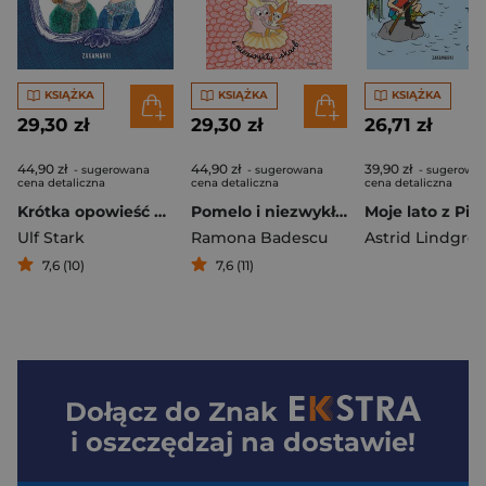
KSIĄŻKA
KSIĄŻKA
KSIĄŻKA
29,30 zł
29,30 zł
26,71 zł
44,90 zł
44,90 zł
39,90 zł
- sugerowana
- sugerowana
- sugerowa
cena detaliczna
cena detaliczna
cena detaliczna
Krótka opowieść o miłości
Pomelo i niezwykły skarb
Moje lato z Pip
Ulf Stark
Ramona Badescu
Astrid Lindgre
7,6 (10)
7,6 (11)
Dołącz do
Znak
i oszczędzaj na dostawie!