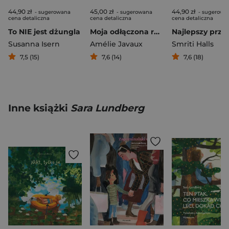
44,90 zł
45,00 zł
44,90 zł
- sugerowana
- sugerowana
- sugerowa
cena detaliczna
cena detaliczna
cena detaliczna
To NIE jest dżungla
Moja odłączona rodzina
Najlepszy przy
Susanna Isern
Amélie Javaux
Smriti Halls
7,5 (15)
7,6 (14)
7,6 (18)
Inne książki
Sara Lundberg