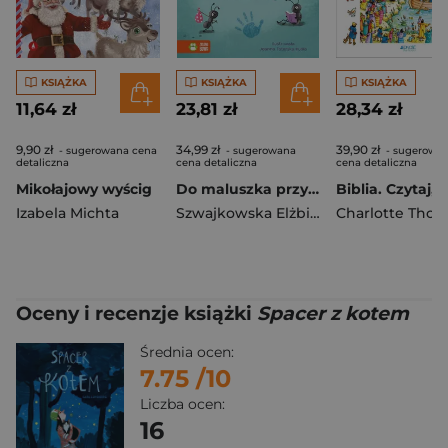
KSIĄŻKA
KSIĄŻKA
KSIĄŻKA
11,64 zł
23,81 zł
28,34 zł
9,90 zł
34,99 zł
39,90 zł
- sugerowana cena
- sugerowana
- sugerowa
detaliczna
cena detaliczna
cena detaliczna
Mikołajowy wyścig
Do maluszka przyszły mrówki. Wierszyki do zabaw od rana do nocy
Izabela Michta
Szwajkowska Elżbieta
,
Charlotte Thor
Szwajkowski W
Oceny i recenzje książki
Spacer z kotem
Średnia ocen:
7.75
/10
Liczba ocen:
16