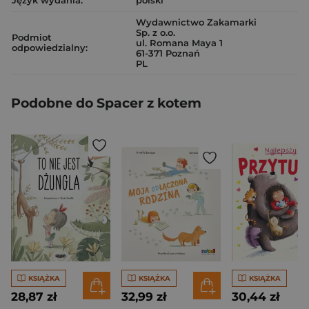
Język wydania:
polski
Wydawnictwo Zakamarki
Sp. z o.o.
Podmiot
ul. Romana Maya 1
odpowiedzialny:
61-371 Poznań
PL
Podobne do Spacer z kotem
KSIĄŻKA
KSIĄŻKA
KSIĄŻKA
28,87 zł
32,99 zł
30,44 zł