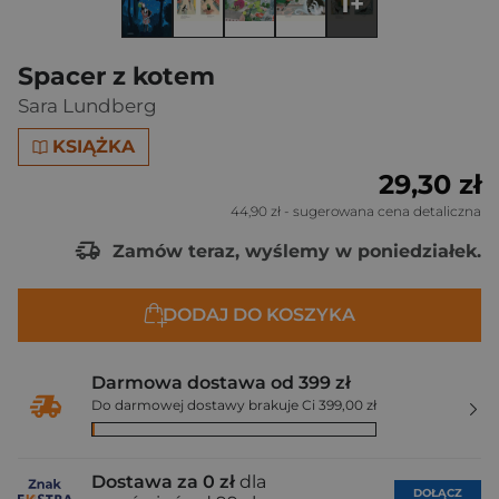
1+
Spacer z kotem
Sara Lundberg
KSIĄŻKA
29,30 zł
44,90 zł
- sugerowana cena detaliczna
Zamów teraz, wyślemy w poniedziałek.
DODAJ DO KOSZYKA
Darmowa dostawa od 399 zł
Do darmowej dostawy brakuje Ci 399,00 zł
Dostawa za 0 zł
dla
DOŁĄCZ