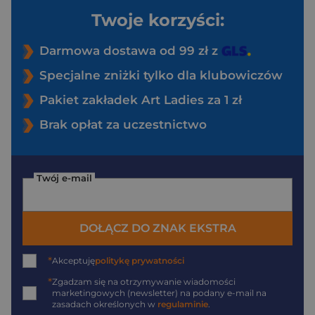
Twoje korzyści:
Darmowa dostawa od 99 zł z
Specjalne zniżki tylko dla klubowiczów
Pakiet zakładek Art Ladies za 1 zł
Brak opłat za uczestnictwo
Twój e-mail
DOŁĄCZ DO ZNAK EKSTRA
*
Akceptuję
politykę prywatności
*
Zgadzam się na otrzymywanie wiadomości
marketingowych (newsletter) na podany
e-mail
na
zasadach określonych w
regulaminie
.