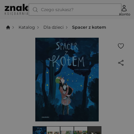
Czego szukasz?
Konto
Katalog
Dla dzieci
Spacer z kotem