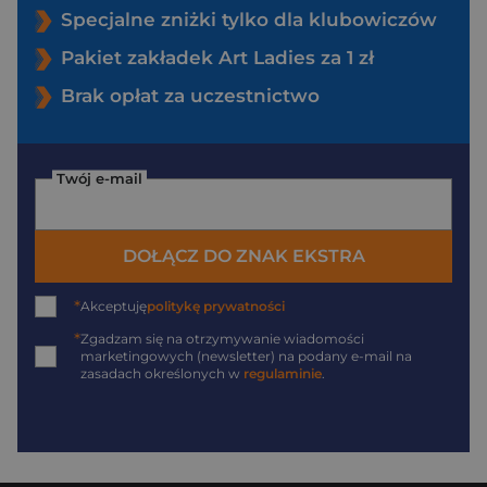
Specjalne zniżki tylko dla klubowiczów
Pakiet zakładek Art Ladies za 1 zł
Brak opłat za uczestnictwo
Twój e-mail
DOŁĄCZ DO ZNAK EKSTRA
*
Akceptuję
politykę prywatności
*
Zgadzam się na otrzymywanie wiadomości
marketingowych (newsletter) na podany
e-mail
na
zasadach określonych w
regulaminie
.