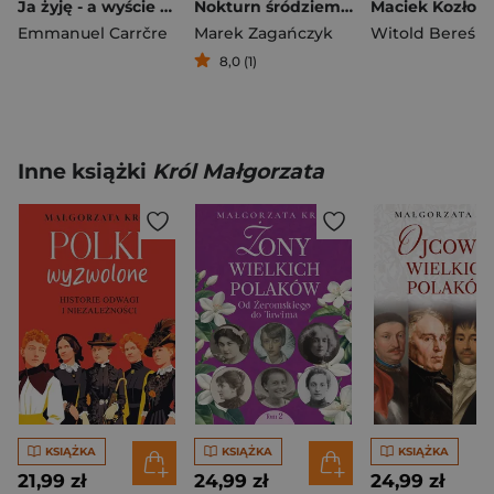
Ja żyję - a wyście pomarli
Nokturn śródziemnomorski
Emmanuel Carrčre
Marek Zagańczyk
Witold Bereś
8,0 (1)
Inne książki
Król Małgorzata
KSIĄŻKA
KSIĄŻKA
KSIĄŻKA
21,99 zł
24,99 zł
24,99 zł