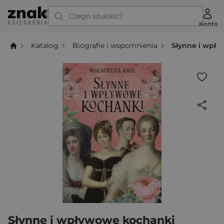
Czego szukasz?
Konto
Katalog
Biografie i wspomnienia
Słynne i wpł
Słynne i wpływowe kochanki