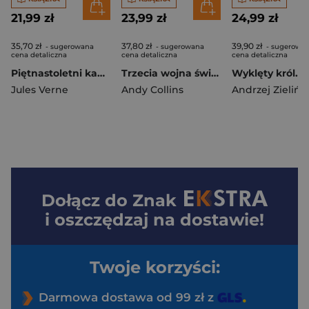
21,99 zł
23,99 zł
24,99 zł
35,70 zł
37,80 zł
39,90 zł
- sugerowana
- sugerowana
- sugerowa
cena detaliczna
cena detaliczna
cena detaliczna
Piętnastoletni kapitan wyd. 3
Trzecia wojna światowa według Nostradamusa i innych
Jules Verne
Andy Collins
Andrzej Zielińs
Dołącz do
Znak
i oszczędzaj na dostawie!
Twoje korzyści:
Darmowa dostawa od 99 zł z