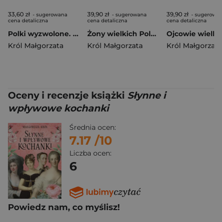
33,60 zł
39,90 zł
39,90 zł
- sugerowana
- sugerowana
- sugerowa
cena detaliczna
cena detaliczna
cena detaliczna
Polki wyzwolone. Historie odwagi i niezależności
Żony wielkich Polaków, t. 2. Od Żeromskiego do Tuwima
Król Małgorzata
Król Małgorzata
Król Małgorzata
Oceny i recenzje książki
Słynne i
wpływowe kochanki
Średnia ocen:
7.17
/10
Liczba ocen:
6
Powiedz nam, co myślisz!