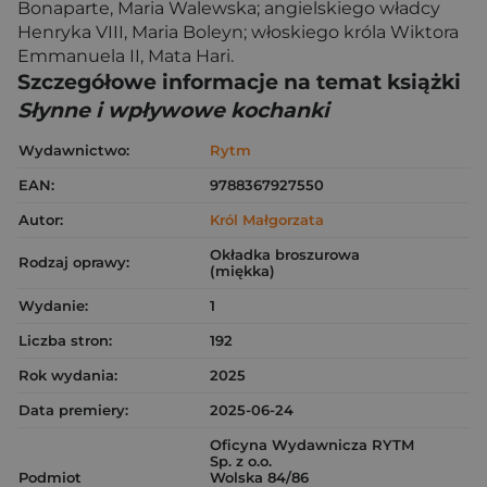
Bonaparte, Maria Walewska; angielskiego władcy
Henryka VIII, Maria Boleyn; włoskiego króla Wiktora
Emmanuela II, Mata Hari.
Szczegółowe informacje na temat książki
Słynne i wpływowe kochanki
Wydawnictwo:
Rytm
EAN:
9788367927550
Autor:
Król Małgorzata
Okładka broszurowa
Rodzaj oprawy:
(miękka)
Wydanie:
1
Liczba stron:
192
Rok wydania:
2025
Data premiery:
2025-06-24
Oficyna Wydawnicza RYTM
Sp. z o.o.
Podmiot
Wolska 84/86