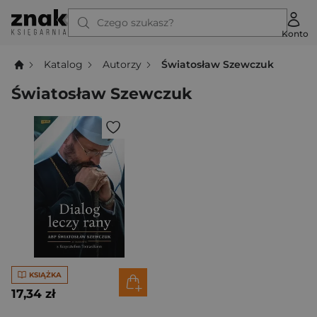
Czego szukasz?
Konto
Katalog
Autorzy
Światosław Szewczuk
Światosław Szewczuk
KSIĄŻKA
17,34 zł