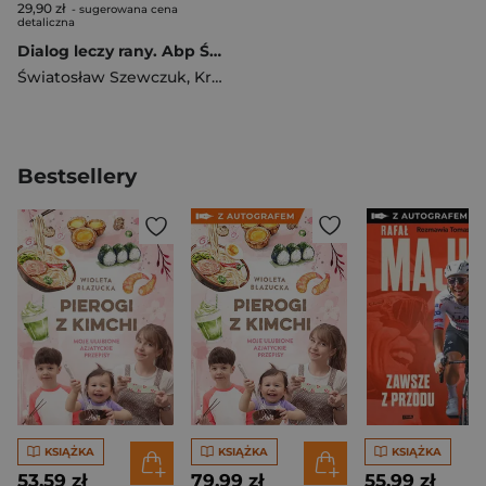
29,90 zł
- sugerowana cena
detaliczna
Dialog leczy rany. Abp Światosław Szewczuk
Światosław Szewczuk
,
Krzysztof Tomasik
Bestsellery
KSIĄŻKA
KSIĄŻKA
KSIĄŻKA
53,59 zł
79,99 zł
55,99 zł