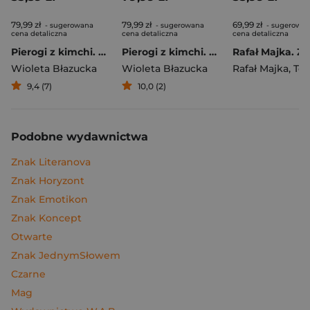
79,99 zł
79,99 zł
69,99 zł
- sugerowana
- sugerowana
- sugerowa
cena detaliczna
cena detaliczna
cena detaliczna
Pierogi z kimchi. Moje ulubione azjatyckie przepisy
Pierogi z kimchi. Moje ulubione azjatyckie przepisy - książka z autografem
Wioleta Błazucka
Wioleta Błazucka
Rafał Majka
,
Tomasz 
9,4 (7)
10,0 (2)
Podobne wydawnictwa
Znak Literanova
Znak Horyzont
Znak Emotikon
Znak Koncept
Otwarte
Znak JednymSłowem
Czarne
Mag