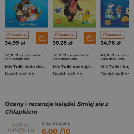
KSIĄŻKA
KSIĄŻKA
KSIĄŻKA
34,99 zł
30,28 zł
34,76 zł
52,90 zł
52,90 zł
49,90 zł
- sugerowana
- sugerowana
- sugerowa
cena detaliczna
cena detaliczna
cena detaliczna
Miś Tuliś idzie do przedszkola wyd. 2
Miś Tuliś poznaje przyrodę wyd. 2026
David Melling
David Melling
David Melling
Oceny i recenzje książki
Śmiej się z
Chlapkiem
Średnia ocen:
6.00
/10