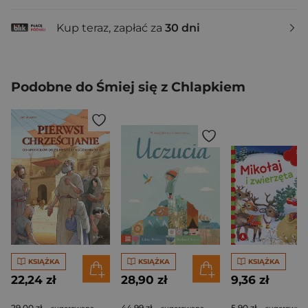
Kup teraz, zapłać za
30 dni
Podobne do Śmiej się z Chlapkiem
KSIĄŻKA
KSIĄŻKA
KSIĄŻKA
22,24 zł
28,90 zł
9,36 zł
29,00 zł
44,99 zł
5,90 zł