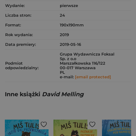
Wydanie:
pierwsze
Liczba stron:
24
Format:
190x190mm
Rok wydania:
2019
Data premiery:
2019-05-16
Grupa Wydawnicza Foksal
Sp. z o.o
Podmiot
Marszałkowska 116/122
odpowiedzialny:
00-017 Warszawa
PL
e-mail:
[email protected]
Inne książki
David Melling