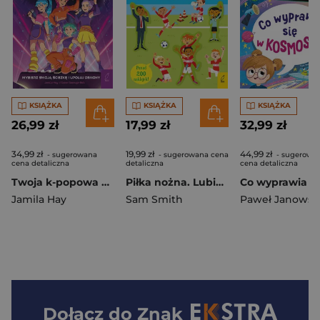
KSIĄŻKA
KSIĄŻKA
KSIĄŻKA
26,99 zł
17,99 zł
32,99 zł
34,99 zł
19,99 zł
44,99 zł
- sugerowana
- sugerowana cena
- sugerowa
cena detaliczna
detaliczna
cena detaliczna
Twoja k-popowa misja. Idolki kontra demony. Wybierz swoją ścieżkę i upoluj demony
Piłka nożna. Lubię naklejać
Jamila Hay
Sam Smith
Paweł Janowsk
Dołącz do
Znak