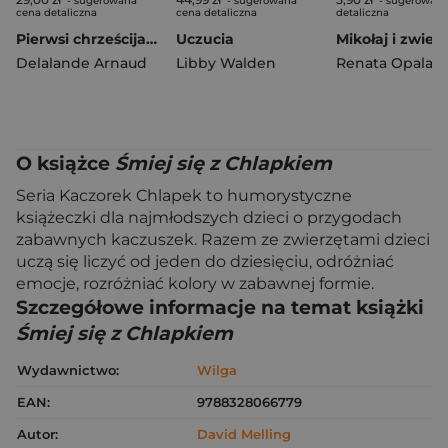
- sugerowana
- sugerowana
- sugerowana
cena detaliczna
cena detaliczna
detaliczna
Pierwsi chrześcijanie
Uczucia
Mikołaj i zwier
Delalande Arnaud
Libby Walden
Renata Opala
O książce
Śmiej się z Chlapkiem
Seria Kaczorek Chlapek to humorystyczne
książeczki dla najmłodszych dzieci o przygodach
zabawnych kaczuszek. Razem ze zwierzętami dzieci
uczą się liczyć od jeden do dziesięciu, odróżniać
emocje, rozróżniać kolory w zabawnej formie.
Szczegółowe informacje na temat książki
Śmiej się z Chlapkiem
Wydawnictwo:
Wilga
EAN:
9788328066779
Autor:
David Melling