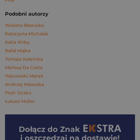
Filia
Podobni autorzy
Wioleta Błazucka
Katarzyna Michalak
Katie Kirby
Rafał Majka
Tomasz Kalemba
Melissa Da Costa
Węcowski Marek
Andrzej Maleszka
Piotr Oczko
Łukasz Müller
Dołącz do
Znak
i oszczędzaj na dostawie!