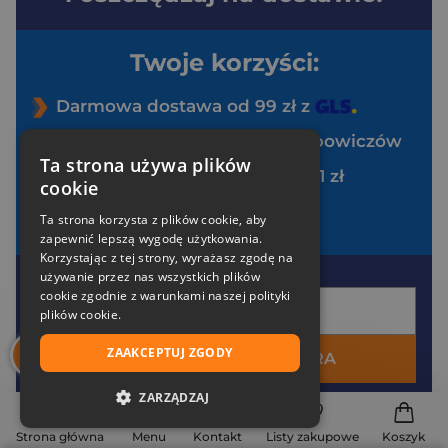
Twoje korzyści:
Darmowa dostawa od 99 zł z
Specjalne zniżki tylko dla klubowiczów
Ta strona używa plików
Pakiet zakładek Art Ladies za 1 zł
cookie
Brak opłat za uczestnictwo
Ta strona korzysta z plików cookie, aby
zapewnić lepszą wygodę użytkowania.
Korzystając z tej strony, wyrażasz zgodę na
używanie przez nas wszystkich plików
Twój e-mail
cookie zgodnie z warunkami naszej polityki
plików cookie.
ZAAKCEPTUJ ZGODY
DOŁĄCZ DO ZNAK EKSTRA
ZARZĄDZAJ
*
Akceptuję
politykę prywatności
*
Zgadzam się na otrzymywanie wiadomości
NIEZBĘDNE
Strona główna
Menu
Kontakt
Listy zakupowe
Koszyk