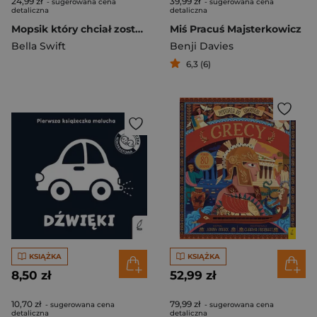
24,99 zł
39,99 zł
- sugerowana cena
- sugerowana cena
detaliczna
detaliczna
Mopsik który chciał zostać wróżką Tom 7
Miś Pracuś Majsterkowicz
Bella Swift
Benji Davies
6,3 (6)
KSIĄŻKA
KSIĄŻKA
8,50 zł
52,99 zł
10,70 zł
79,99 zł
- sugerowana cena
- sugerowana cena
detaliczna
detaliczna