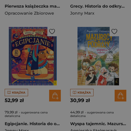
Pierwsza książeczka malucha Dźwięki
Grecy. Historia do odkrycia
Opracowanie Zbiorowe
Jonny Marx
KSIĄŻKA
KSIĄŻKA
52,99 zł
30,99 zł
79,99 zł
44,99 zł
- sugerowana cena
- sugerowana cena
detaliczna
detaliczna
Egipcjanie. Historia do odkrycia
Wyspa tajemnic. Mazurscy w podróży. Tom 10
Jonny Marx
Agnieszka Stelmaszyk