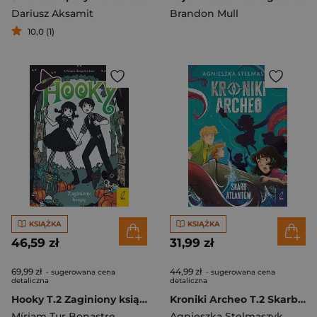
Dariusz Aksamit
Brandon Mull
10,0 (1)
KSIĄŻKA
KSIĄŻKA
46,59 zł
31,99 zł
69,99 zł
44,99 zł
- sugerowana cena
- sugerowana cena
detaliczna
detaliczna
Hooky T.2 Zaginiony książę
Kroniki Archeo T.2 Skarb Atlantów
Míriam Tur Bonastre
Agnieszka Stelmaszyk