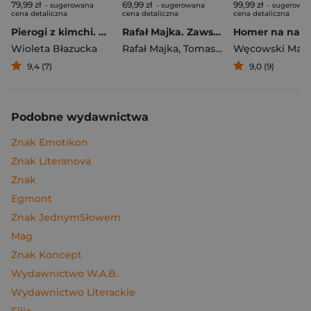
79,99 zł
69,99 zł
99,99 zł
- sugerowana
- sugerowana
- sugerowa
cena detaliczna
cena detaliczna
cena detaliczna
Pierogi z kimchi. Moje ulubione azjatyckie przepisy
Rafał Majka. Zawsze z przodu. Rozmawia Tomasz Kalemba - książka z autografem
Wioleta Błazucka
Rafał Majka
,
Tomasz Kalemba
Węcowski Mar
9,4 (7)
9,0 (9)
Podobne wydawnictwa
Znak Emotikon
Znak Literanova
Znak
Egmont
Znak JednymSłowem
Mag
Znak Koncept
Wydawnictwo W.A.B.
Wydawnictwo Literackie