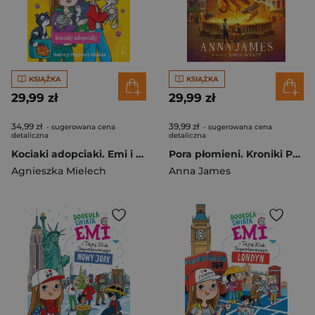
KSIĄŻKA
KSIĄŻKA
29,99 zł
29,99 zł
34,99 zł
39,99 zł
- sugerowana cena
- sugerowana cena
detaliczna
detaliczna
Kociaki adopciaki. Emi i Tajny Klub Superdziewczyn. Tom 14 wyd. 2026
Pora płomieni. Kroniki Pogodaru. Tom 2
Agnieszka Mielech
Anna James