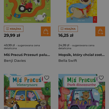
KSIĄŻKA
KSIĄŻKA
29,99 zł
16,25 zł
49,99 zł
24,99 zł
- sugerowana cena
- sugerowana cena
detaliczna
detaliczna
Miś Pracuś Przesuń paluszkiem Na wsi
Mopsik, który chciał zostać superbohaterem
Benji Davies
Bella Swift