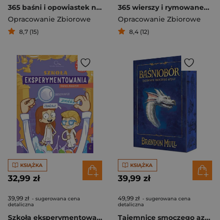
365 baśni i opowiastek na każdy dzień
365 wierszy i rymowanek na każdy dzień
Opracowanie Zbiorowe
Opracowanie Zbiorowe
8,7 (15)
8,4 (12)
KSIĄŻKA
KSIĄŻKA
32,99 zł
39,99 zł
39,99 zł
49,99 zł
- sugerowana cena
- sugerowana cena
detaliczna
detaliczna
Szkoła eksperymentowania. Młodzi Odkrywcy
Tajemnice smoczego azylu. Baśniobór. Tom 4 (ilustrowane brzegi)