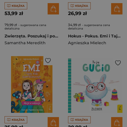
KSIĄŻKA
KSIĄŻKA
53,99 zł
26,99 zł
79,99 zł
34,99 zł
- sugerowana cena
- sugerowana cena
detaliczna
detaliczna
Zwierzęta. Poszukaj i posłuchaj
Hokus - Pokus. Emi i Tajny Klub Superdziewczyn. Tom 9 wyd. 2025
Samantha Meredith
Agnieszka Mielech
KSIĄŻKA
KSIĄŻKA