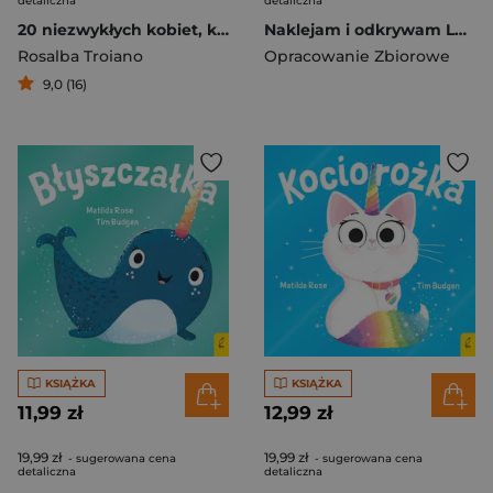
detaliczna
detaliczna
20 niezwykłych kobiet, które zmieniają świat. Inspirujące historie
Naklejam i odkrywam Lotnisko
Rosalba Troiano
Opracowanie Zbiorowe
9,0 (16)
KSIĄŻKA
KSIĄŻKA
11,99 zł
12,99 zł
19,99 zł
19,99 zł
- sugerowana cena
- sugerowana cena
detaliczna
detaliczna