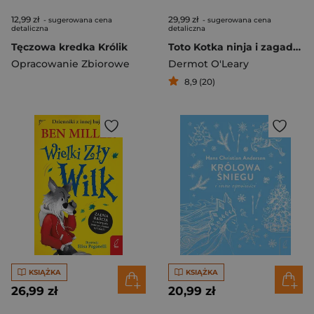
12,99 zł
29,99 zł
- sugerowana cena
- sugerowana cena
detaliczna
detaliczna
Tęczowa kredka Królik
Toto Kotka ninja i zagadka skradzionego sera
Opracowanie Zbiorowe
Dermot O'Leary
8,9 (20)
KSIĄŻKA
KSIĄŻKA
26,99 zł
20,99 zł