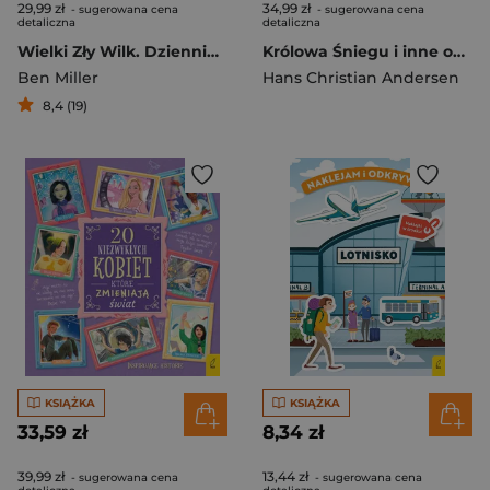
29,99 zł
34,99 zł
- sugerowana cena
- sugerowana cena
detaliczna
detaliczna
Wielki Zły Wilk. Dzienniki z innej bajki
Królowa Śniegu i inne opowieści
Ben Miller
Hans Christian Andersen
8,4 (19)
KSIĄŻKA
KSIĄŻKA
33,59 zł
8,34 zł
39,99 zł
13,44 zł
- sugerowana cena
- sugerowana cena