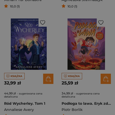
10,0 (1)
10,0 (1)
KSIĄŻKA
KSIĄŻKA
32,99 zł
25,59 zł
44,99 zł
34,99 zł
- sugerowana cena
- sugerowana cena
detaliczna
detaliczna
Ród Wycherley. Tom 1
Podłoga to lawa. Eryk zdobywca światów
Annaliese Avery
Piotr Borlik