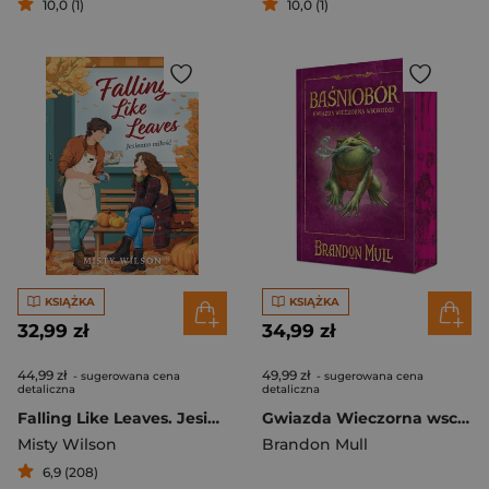
10,0 (1)
10,0 (1)
KSIĄŻKA
KSIĄŻKA
32,99 zł
34,99 zł
44,99 zł
49,99 zł
- sugerowana cena
- sugerowana cena
detaliczna
detaliczna
Falling Like Leaves. Jesienna miłość
Gwiazda Wieczorna wschodzi. Baśniobór. Tom 2 (ilustrowane brzegi)
Misty Wilson
Brandon Mull
6,9 (208)