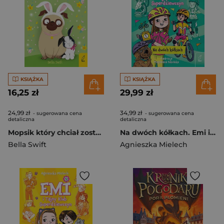
KSIĄŻKA
KSIĄŻKA
16,25 zł
29,99 zł
24,99 zł
34,99 zł
- sugerowana cena
- sugerowana cena
detaliczna
detaliczna
Mopsik który chciał zostać króliczkiem Tom 2
Na dwóch kółkach. Emi i Tajny Klub Superdziewczyn. Tom 15 wyd. 2026
Bella Swift
Agnieszka Mielech