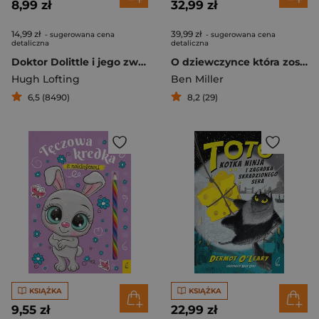
8,99 zł
32,99 zł
14,99 zł
39,99 zł
- sugerowana cena
- sugerowana cena
detaliczna
detaliczna
Doktor Dolittle i jego zwierzęta
O dziewczynce która została Robin Hoodem
Hugh Lofting
Ben Miller
6,5 (8490)
8,2 (29)
KSIĄŻKA
KSIĄŻKA
9,55 zł
22,99 zł