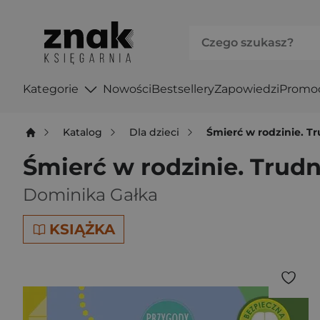
Kategorie
Nowości
Bestsellery
Zapowiedzi
Promo
Katalog
Dla dzieci
Śmierć w rodzinie. T
Śmierć w rodzinie. Trud
Dominika Gałka
KSIĄŻKA