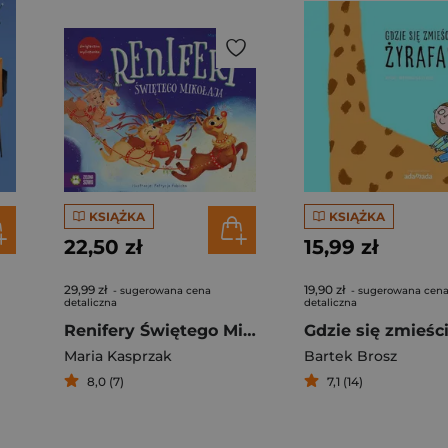
KSIĄŻKA
KSIĄŻKA
22,50 zł
15,99 zł
29,99 zł
19,90 zł
- sugerowana cena
- sugerowana cen
detaliczna
detaliczna
Renifery Świętego Mikołaja
Maria Kasprzak
Bartek Brosz
8,0 (7)
7,1 (14)