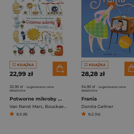
KSIĄŻKA
KSIĄŻKA
22,99 zł
28,28 zł
32,90 zł
34,90 zł
- sugerowana cena
- sugerowana cena
detaliczna
detaliczna
Potworne mikroby Wszystko o przydatnych bakteriach i podłych wirusach
Frania
Van Ranst Marc
,
Bouckaert Geert
Dorota Gellner
8,5 (8)
8,2 (14)