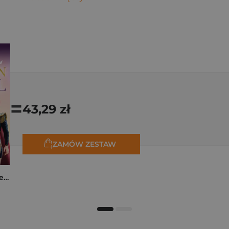
=
43,29 zł
ZAMÓW ZESTAW
K-popowe łowczynie demonów. Mój golden journal. Oficjalny dziennik