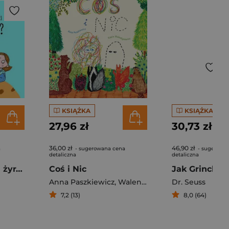
KSIĄŻKA
KSIĄŻKA
27,96 zł
30,73 zł
36,00 zł
46,90 zł
a
- sugerowana cena
- sugerowa
detaliczna
detaliczna
Gdzie się zmieści żyrafa?
Coś i Nic
Anna Paszkiewicz
,
Walentynowicz Kasia
Dr. Seuss
7,2 (13)
8,0 (64)