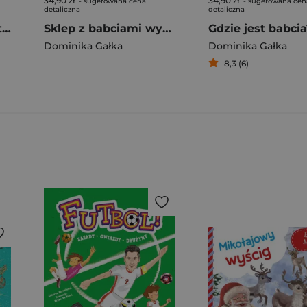
34,90 zł
34,90 zł
- sugerowana cena
- sugerowana cen
detaliczna
detaliczna
Brudozaur, czyli kto tu broi?
Sklep z babciami wyd. 2026
Gdzie jest babcia
Dominika Gałka
Dominika Gałka
8,3 (6)