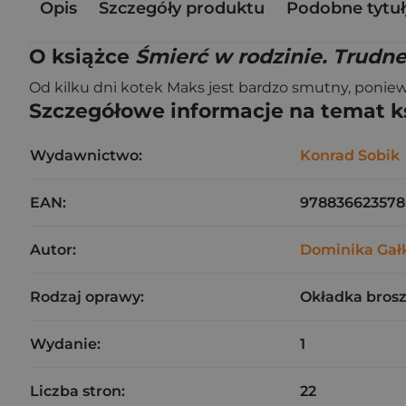
Opis
Szczegóły produktu
Podobne tytuł
O książce
Śmierć w rodzinie. Trudn
Od kilku dni kotek Maks jest bardzo smutny, poniew
Szczegółowe informacje na temat k
Wydawnictwo:
Konrad Sobik
EAN:
978836623578
Autor:
Dominika Gał
Rodzaj oprawy:
Okładka bros
Wydanie:
1
Liczba stron:
22