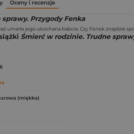
y
Oceny i recenzje
e sprawy. Przygody Fenka
aż umarła jego ukochana babcia. Czy Fenek znajdzie spos
siążki
Śmierć w rodzinie. Trudne spraw
6
ka
zurowa (miękka)