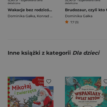
12,80 zł
32,90 zł
- sugerowana cena
- sugerowana cena
detaliczna
detaliczna
Wakacje bez rodziców. Przygody Fenka wyd. 2026
Dominika Gałka
,
Konrad Sobik
Dominika Gałka
7,7 (3)
Inne książki z kategorii
Dla dzieci