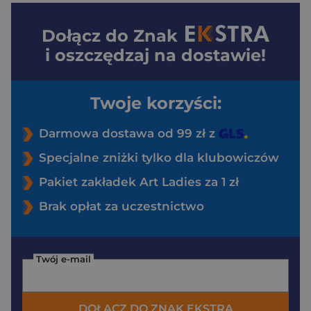
Dołącz do
Znak
i oszczędzaj na dostawie!
Twoje korzyści:
Darmowa dostawa od 99 zł z
Specjalne zniżki tylko dla klubowiczów
Pakiet zakładek Art Ladies za 1 zł
Brak opłat za uczestnictwo
Twój e-mail
DOŁĄCZ DO ZNAK EKSTRA