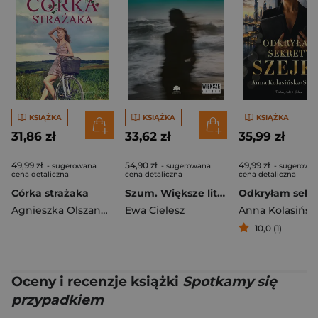
KSIĄŻKA
KSIĄŻKA
KSIĄŻKA
31,86 zł
33,62 zł
35,99 zł
49,99 zł
54,90 zł
49,99 zł
- sugerowana
- sugerowana
- sugerowa
cena detaliczna
cena detaliczna
cena detaliczna
Córka strażaka
Szum. Większe litery
Agnieszka Olszanowska
Ewa Cielesz
10,0 (1)
Oceny i recenzje książki
Spotkamy się
przypadkiem