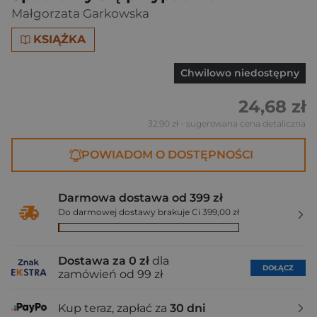
Małgorzata Garkowska
KSIĄŻKA
Chwilowo niedostępny
24,68 zł
32,90 zł
- sugerowana cena detaliczna
POWIADOM O DOSTĘPNOŚCI
Darmowa dostawa od 399 zł
Do darmowej dostawy brakuje Ci 399,00 zł
Dostawa za 0 zł
dla
DOŁĄCZ
zamówień od 99 zł
Kup teraz, zapłać za
30 dni