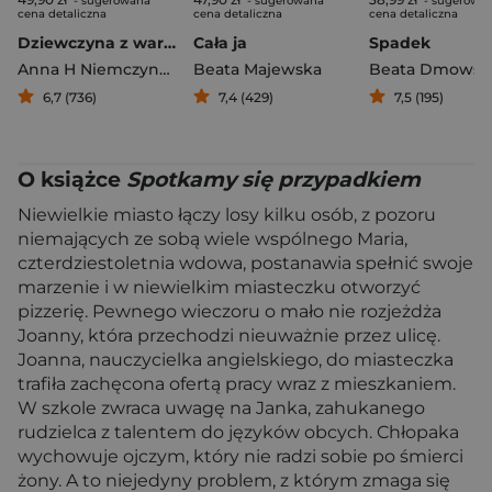
- sugerowana
- sugerowana
- sugerowa
cena detaliczna
cena detaliczna
cena detaliczna
Dziewczyna z warkoczami
Cała ja
Spadek
Anna H Niemczynow
Beata Majewska
Beata Dmowsk
6,7 (736)
7,4 (429)
7,5 (195)
O książce
Spotkamy się przypadkiem
Niewielkie miasto łączy losy kilku osób, z pozoru
niemających ze sobą wiele wspólnego Maria,
czterdziestoletnia wdowa, postanawia spełnić swoje
marzenie i w niewielkim miasteczku otworzyć
pizzerię. Pewnego wieczoru o mało nie rozjeżdża
Joanny, która przechodzi nieuważnie przez ulicę.
Joanna, nauczycielka angielskiego, do miasteczka
trafiła zachęcona ofertą pracy wraz z mieszkaniem.
W szkole zwraca uwagę na Janka, zahukanego
rudzielca z talentem do języków obcych. Chłopaka
wychowuje ojczym, który nie radzi sobie po śmierci
żony. A to niejedyny problem, z którym zmaga się