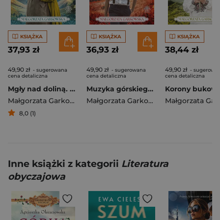
KSIĄŻKA
KSIĄŻKA
KSIĄŻKA
37,93 zł
36,93 zł
38,44 zł
49,90 zł
49,90 zł
49,90 zł
- sugerowana
- sugerowana
- sugerowa
cena detaliczna
cena detaliczna
cena detaliczna
Mgły nad doliną. Saga bieszczadzka. Tom 4
Muzyka górskiego potoku. Saga bieszczadzka. Tom 3
Małgorzata Garkowska
Małgorzata Garkowska
8,0 (1)
Inne książki z kategorii
Literatura
obyczajowa