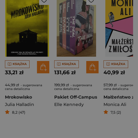
KSIĄŻKA
KSIĄŻKA
KSIĄŻKA
33,21 zł
131,66 zł
40,99 zł
44,99 zł
199,99 zł
57,99 zł
- sugerowana
- sugerowana
- sugerowan
cena detaliczna
cena detaliczna
cena detaliczna
Mrokowisko
Pakiet Off-Campus
Julia Halladin
Elle Kennedy
Monica Ali
8,2 (47)
7,5 (2)