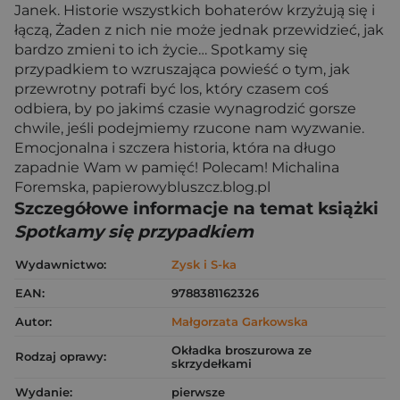
Janek. Historie wszystkich bohaterów krzyżują się i
łączą, Żaden z nich nie może jednak przewidzieć, jak
bardzo zmieni to ich życie… Spotkamy się
przypadkiem to wzruszająca powieść o tym, jak
przewrotny potrafi być los, który czasem coś
odbiera, by po jakimś czasie wynagrodzić gorsze
chwile, jeśli podejmiemy rzucone nam wyzwanie.
Emocjonalna i szczera historia, która na długo
zapadnie Wam w pamięć! Polecam! Michalina
Foremska, papierowybluszcz.blog.pl
Szczegółowe informacje na temat książki
Spotkamy się przypadkiem
Wydawnictwo:
Zysk i S-ka
EAN:
9788381162326
Autor:
Małgorzata Garkowska
Okładka broszurowa ze
Rodzaj oprawy:
skrzydełkami
Wydanie:
pierwsze