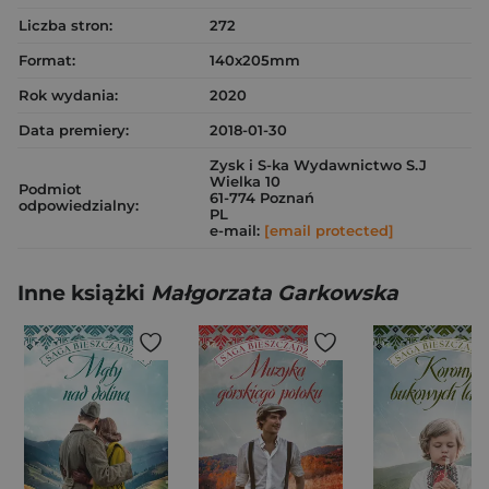
Liczba stron:
272
Format:
140x205mm
Rok wydania:
2020
Data premiery:
2018-01-30
Zysk i S-ka Wydawnictwo S.J
Wielka 10
Podmiot
61-774 Poznań
odpowiedzialny:
PL
e-mail:
[email protected]
Inne książki
Małgorzata Garkowska