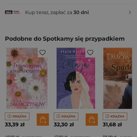
Kup teraz, zapłać za
30 dni
Podobne do Spotkamy się przypadkiem
KSIĄŻKA
KSIĄŻKA
KSIĄŻKA
33,39 zł
32,30 zł
31,68 zł
49,90 zł
47,90 zł
38,99 zł