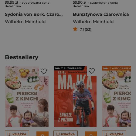
99,99 zł
59,90 zł
- sugerowana cena
- sugerowana cena
detaliczna
detaliczna
Sydonia von Bork. Czarownica, która zniszczyła pomorską dynastię książęcą
Bursztynowa czarownica
Wilhelm Meinhold
Wilhelm Meinhold
7,1 (53)
Bestsellery
KSIĄŻKA
KSIĄŻKA
KSIĄŻKA