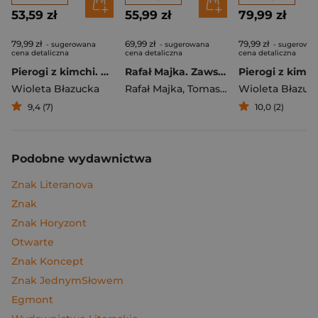
53,59 zł
55,99 zł
79,99 zł
79,99 zł
69,99 zł
79,99 zł
- sugerowana
- sugerowana
- sugerowa
cena detaliczna
cena detaliczna
cena detaliczna
Pierogi z kimchi. Moje ulubione azjatyckie przepisy
Rafał Majka. Zawsze z przodu. Rozmawia Tomasz Kalemba - książka z autografem
Wioleta Błazucka
Rafał Majka
,
Tomasz Kalemba
Wioleta Błazuc
9,4 (7)
10,0 (2)
Podobne wydawnictwa
Znak Literanova
Znak
Znak Horyzont
Otwarte
Znak Koncept
Znak JednymSłowem
Egmont