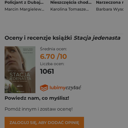
Policjant z Dubaju. Tom 2
Nieszczęścia chodzą parami. Amor fati. Tom 3
Marcin Margielewski
Karolina Tomaszewska
Oceny i recenzje książki
Stacja jedenasta
Średnia ocen:
6.70
/10
Liczba ocen:
1061
Powiedz nam, co myślisz!
Pomóż innym i zostaw ocenę!
ZALOGUJ SIĘ, ABY DODAĆ OPINIĘ