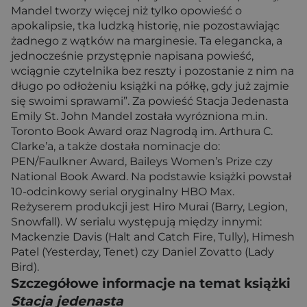
Mandel tworzy więcej niż tylko opowieść o
apokalipsie, tka ludzką historię, nie pozostawiając
żadnego z wątków na marginesie. Ta elegancka, a
jednocześnie przystępnie napisana powieść,
wciągnie czytelnika bez reszty i pozostanie z nim na
długo po odłożeniu książki na półkę, gdy już zajmie
się swoimi sprawami”. Za powieść Stacja Jedenasta
Emily St. John Mandel została wyrózniona m.in.
Toronto Book Award oraz Nagrodą im. Arthura C.
Clarke’a, a także dostała nominacje do:
PEN/Faulkner Award, Baileys Women’s Prize czy
National Book Award. Na podstawie książki powstał
10-odcinkowy serial oryginalny HBO Max.
Reżyserem produkcji jest Hiro Murai (Barry, Legion,
Snowfall). W serialu występują między innymi:
Mackenzie Davis (Halt and Catch Fire, Tully), Himesh
Patel (Yesterday, Tenet) czy Daniel Zovatto (Lady
Bird).
Szczegółowe informacje na temat książki
Stacja jedenasta