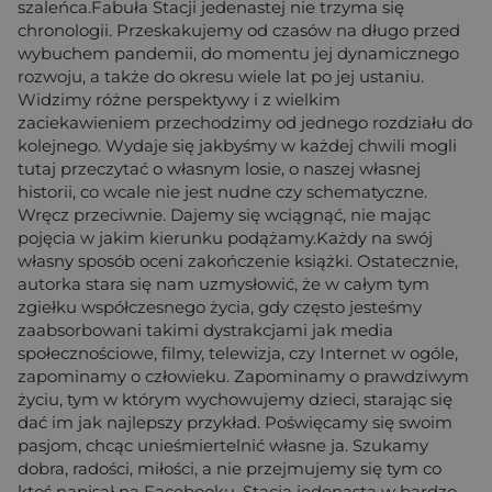
szaleńca.Fabuła Stacji jedenastej nie trzyma się
chronologii. Przeskakujemy od czasów na długo przed
wybuchem pandemii, do momentu jej dynamicznego
rozwoju, a także do okresu wiele lat po jej ustaniu.
Widzimy różne perspektywy i z wielkim
zaciekawieniem przechodzimy od jednego rozdziału do
kolejnego. Wydaje się jakbyśmy w każdej chwili mogli
tutaj przeczytać o własnym losie, o naszej własnej
historii, co wcale nie jest nudne czy schematyczne.
Wręcz przeciwnie. Dajemy się wciągnąć, nie mając
pojęcia w jakim kierunku podążamy.Każdy na swój
własny sposób oceni zakończenie książki. Ostatecznie,
autorka stara się nam uzmysłowić, że w całym tym
zgiełku współczesnego życia, gdy często jesteśmy
zaabsorbowani takimi dystrakcjami jak media
społecznościowe, filmy, telewizja, czy Internet w ogóle,
zapominamy o człowieku. Zapominamy o prawdziwym
życiu, tym w którym wychowujemy dzieci, starając się
dać im jak najlepszy przykład. Poświęcamy się swoim
pasjom, chcąc unieśmiertelnić własne ja. Szukamy
dobra, radości, miłości, a nie przejmujemy się tym co
ktoś napisał na Facebooku. Stacja jedenasta w bardzo