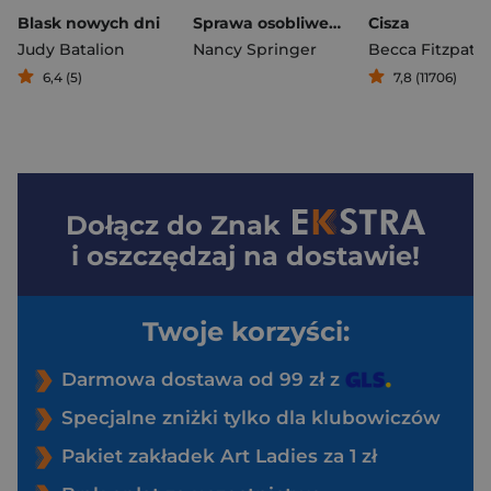
Blask nowych dni
Sprawa osobliwego wachlarza. Enola Holmes wyd. 4
Cisza
Judy Batalion
Nancy Springer
Becca Fitzpatri
6,4 (5)
7,8 (11706)
Dołącz do
Znak
i oszczędzaj na dostawie!
Twoje korzyści:
Darmowa dostawa od 99 zł z
Specjalne zniżki tylko dla klubowiczów
Pakiet zakładek Art Ladies za 1 zł