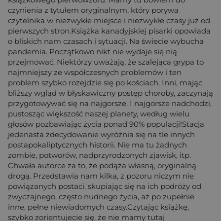
czynienia z tytułem oryginalnym, który porywa
czytelnika w niezwykłe miejsce i niezwykłe czasy już od
pierwszych stron.Książka kanadyjskiej pisarki opowiada
o bliskich nam czasach i sytuacji. Na świecie wybucha
pandemia. Początkowo nikt nie wydaje się nią
przejmować. Niektórzy uważają, że szalejąca grypa to
najmniejszy ze współczesnych problemów i ten
problem szybko rozejdzie się po kościach. Inni, mając
bliższy wgląd w błyskawiczny postęp choroby, zaczynają
przygotowywać się na najgorsze. I najgorsze nadchodzi,
pustosząc większość naszej planety, według wielu
głosów pozbawiając życia ponad 90% populacji!Stacja
jedenasta zdecydowanie wyróżnia się na tle innych
postapokaliptycznych historii. Nie ma tu żadnych
zombie, potworów, nadprzyrodzonych zjawisk, itp.
Chwała autorce za to, że podąża własną, oryginalną
drogą. Przedstawia nam kilka, z pozoru niczym nie
powiązanych postaci, skupiając się na ich podróży od
zwyczajnego, często nudnego życia, aż po zupełnie
inne, pełne niewiadomych czasy.Czytając książkę,
szybko zorientujecie się, że nie mamy tutaj