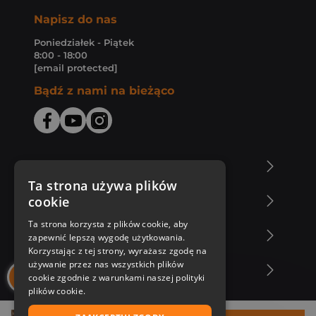
Napisz do nas
Poniedziałek - Piątek
8:00 - 18:00
[email protected]
Bądź z nami na bieżąco
O Księgarni Znak
Ta strona używa plików
cookie
Zakupy u nas
Ta strona korzysta z plików cookie, aby
Nasza oferta
zapewnić lepszą wygodę użytkowania.
Korzystając z tej strony, wyrażasz zgodę na
używanie przez nas wszystkich plików
Nasi autorzy
cookie zgodnie z warunkami naszej polityki
plików cookie.