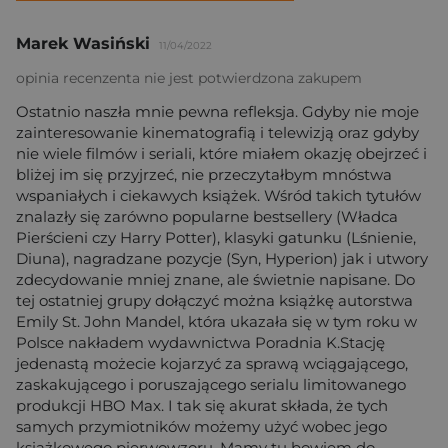
Marek Wasiński
11/04/2022
opinia recenzenta nie jest potwierdzona zakupem
Ostatnio naszła mnie pewna refleksja. Gdyby nie moje
zainteresowanie kinematografią i telewizją oraz gdyby
nie wiele filmów i seriali, które miałem okazję obejrzeć i
bliżej im się przyjrzeć, nie przeczytałbym mnóstwa
wspaniałych i ciekawych książek. Wśród takich tytułów
znalazły się zarówno popularne bestsellery (Władca
Pierścieni czy Harry Potter), klasyki gatunku (Lśnienie,
Diuna), nagradzane pozycje (Syn, Hyperion) jak i utwory
zdecydowanie mniej znane, ale świetnie napisane. Do
tej ostatniej grupy dołączyć można książkę autorstwa
Emily St. John Mandel, która ukazała się w tym roku w
Polsce nakładem wydawnictwa Poradnia K.Stację
jedenastą możecie kojarzyć za sprawą wciągającego,
zaskakującego i poruszającego serialu limitowanego
produkcji HBO Max. I tak się akurat składa, że tych
samych przymiotników możemy użyć wobec jego
książkowego pierwowzoru. Mamy tu bowiem do