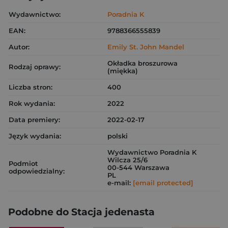
Wydawnictwo:
Poradnia K
EAN:
9788366555839
Autor:
Emily St. John Mandel
Okładka broszurowa
Rodzaj oprawy:
(miękka)
Liczba stron:
400
Rok wydania:
2022
Data premiery:
2022-02-17
Język wydania:
polski
Wydawnictwo Poradnia K
Wilcza 25/6
Podmiot
00-544 Warszawa
odpowiedzialny:
PL
e-mail:
[email protected]
Podobne do Stacja jedenasta