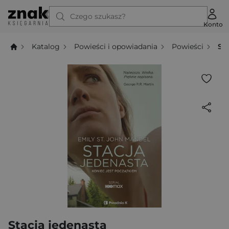
Czego szukasz?
Konto
Katalog
Powieści i opowiadania
Powieści
St
Stacja jedenasta