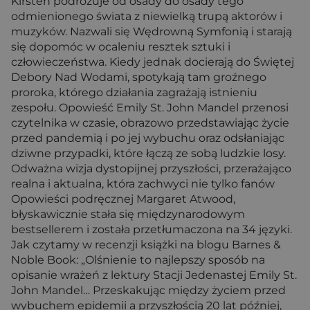
Kirsten podróżuje od osady do osady tego
odmienionego świata z niewielką trupą aktorów i
muzyków. Nazwali się Wędrowną Symfonią i starają
się dopomóc w ocaleniu resztek sztuki i
człowieczeństwa. Kiedy jednak docierają do Świętej
Debory Nad Wodami, spotykają tam groźnego
proroka, którego działania zagrażają istnieniu
zespołu. Opowieść Emily St. John Mandel przenosi
czytelnika w czasie, obrazowo przedstawiając życie
przed pandemią i po jej wybuchu oraz odsłaniając
dziwne przypadki, które łączą ze sobą ludzkie losy.
Odważna wizja dystopijnej przyszłości, przerażająco
realna i aktualna, która zachwyci nie tylko fanów
Opowieści podręcznej Margaret Atwood,
błyskawicznie stała się międzynarodowym
bestsellerem i została przetłumaczona na 34 języki.
Jak czytamy w recenzji książki na blogu Barnes &
Noble Book: „Olśnienie to najlepszy sposób na
opisanie wrażeń z lektury Stacji Jedenastej Emily St.
John Mandel… Przeskakując między życiem przed
wybuchem epidemii a przyszłością 20 lat później,