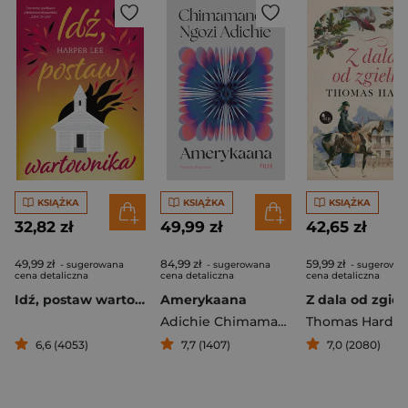
KSIĄŻKA
KSIĄŻKA
KSIĄŻKA
32,82 zł
49,99 zł
42,65 zł
49,99 zł
84,99 zł
59,99 zł
- sugerowana
- sugerowana
- sugerowa
cena detaliczna
cena detaliczna
cena detaliczna
Idź, postaw wartownika
Amerykaana
Z dala od zgieł
Adichie Chimamanda Ngozi
Thomas Hardy
6,6 (4053)
7,7 (1407)
7,0 (2080)