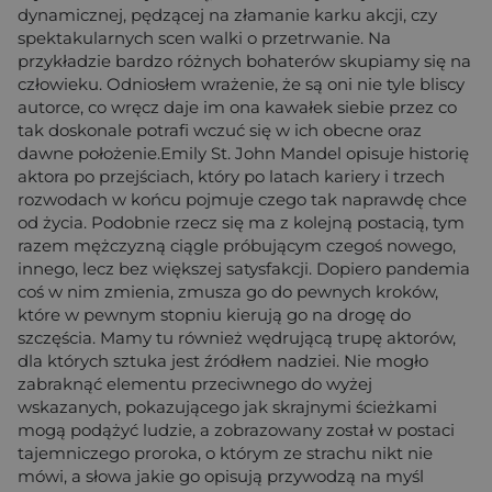
dynamicznej, pędzącej na złamanie karku akcji, czy
spektakularnych scen walki o przetrwanie. Na
przykładzie bardzo różnych bohaterów skupiamy się na
człowieku. Odniosłem wrażenie, że są oni nie tyle bliscy
autorce, co wręcz daje im ona kawałek siebie przez co
tak doskonale potrafi wczuć się w ich obecne oraz
dawne położenie.Emily St. John Mandel opisuje historię
aktora po przejściach, który po latach kariery i trzech
rozwodach w końcu pojmuje czego tak naprawdę chce
od życia. Podobnie rzecz się ma z kolejną postacią, tym
razem mężczyzną ciągle próbującym czegoś nowego,
innego, lecz bez większej satysfakcji. Dopiero pandemia
coś w nim zmienia, zmusza go do pewnych kroków,
które w pewnym stopniu kierują go na drogę do
szczęścia. Mamy tu również wędrującą trupę aktorów,
dla których sztuka jest źródłem nadziei. Nie mogło
zabraknąć elementu przeciwnego do wyżej
wskazanych, pokazującego jak skrajnymi ścieżkami
mogą podążyć ludzie, a zobrazowany został w postaci
tajemniczego proroka, o którym ze strachu nikt nie
mówi, a słowa jakie go opisują przywodzą na myśl