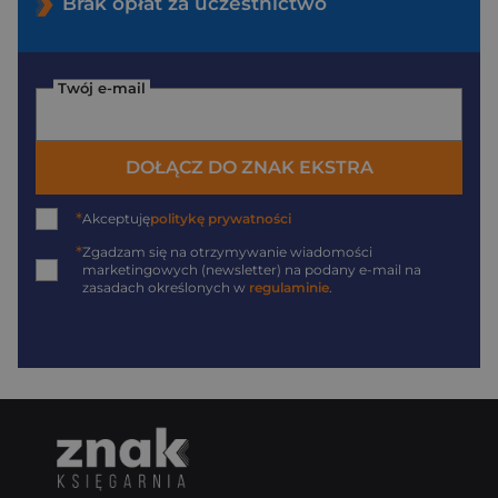
Brak opłat za uczestnictwo
Twój e-mail
DOŁĄCZ DO ZNAK EKSTRA
*
Akceptuję
politykę prywatności
*
Zgadzam się na otrzymywanie wiadomości
marketingowych (newsletter) na podany
e-mail
na
zasadach określonych w
regulaminie
.