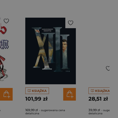
KSIĄŻKA
KSIĄŻKA
101,99 zł
28,51 zł
169,99 zł
39,99 zł
a
- sugerowana cena
- sugerowan
detaliczna
detaliczna