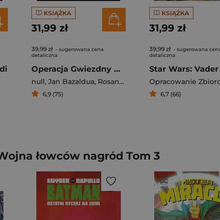
KSIĄŻKA
KSIĄŻKA
31,99 zł
31,99 zł
39,99 zł
39,99 zł
- sugerowana cena
- sugerowana cen
detaliczna
detaliczna
di
Operacja Gwiezdny Blask. Star Wars. Marvel. Tom 2
null
,
Jan Bazaldua
,
Rosanas Ramon
Opracowanie Zbior
,
Charles Soule
6,9 (75)
6,7 (66)
 Wojna łowców nagród Tom 3