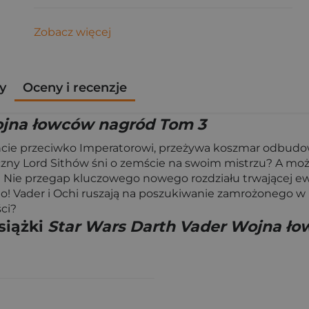
Zobacz więcej
y
Oceny i recenzje
ojna łowców nagród Tom 3
cie przeciwko Imperatorowi, przeżywa koszmar odbudow
 Lord Sithów śni o zemście na swoim mistrzu? A może je
? Nie przegap kluczowego nowego rozdziału trwającej 
! Vader i Ochi ruszają na poszukiwanie zamrożonego w ka
ci?
siążki
Star Wars Darth Vader Wojna ł