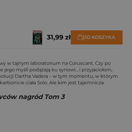
31,99 zł
DO KOSZYKA
y w tajnym laboratorium na Coruscant. Czy po
go myśli podążają ku synowi... i przyjaciołom,
ewolucji Dartha Vadera – w tym momentu, w którym
rbonicie ciała Solo. Ale kim jest tajemnicza
owców nagród Tom 3