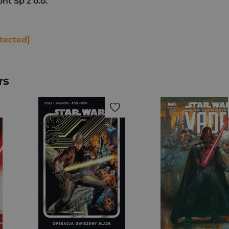
t Sp z o.o.
tected]
rs