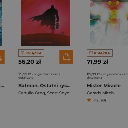
KSIĄŻKA
KSIĄŻKA
56,20 zł
71,99 zł
79,99 zł
119,99 zł
- sugerowana cena
- sugerowana cen
detaliczna
detaliczna
Flashpoint - Punkt krytyczny
Batman. Ostatni rycerz na Ziemi
Mister Miracle
Capullo Greg
,
Scott Snyder
Gerads Mitch
8,2 (98)