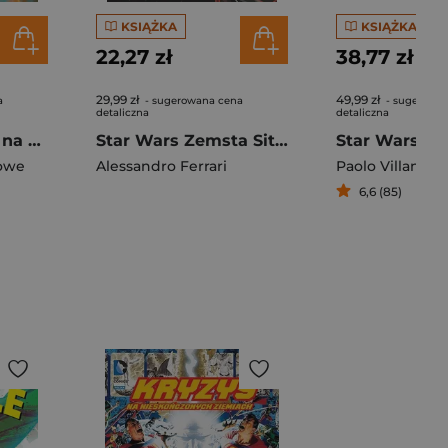
KSIĄŻKA
KSIĄŻKA
22,27 zł
38,77 zł
29,99 zł
49,99 zł
a
- sugerowana cena
- sugerowa
detaliczna
detaliczna
Star Wars: Vader na celowniku
Star Wars Zemsta Sithów
owe
Alessandro Ferrari
Paolo Villanelli
6,6 (85)