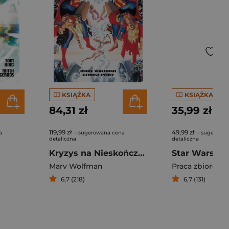
KSIĄŻKA
KSIĄŻKA
84,31 zł
35,99 zł
119,99 zł
49,99 zł
a
- sugerowana cena
- sugerowa
detaliczna
detaliczna
Kryzys na Nieskończonych Ziemiach
Marv Wolfman
Praca zbiorowa
6,7 (218)
6,7 (131)