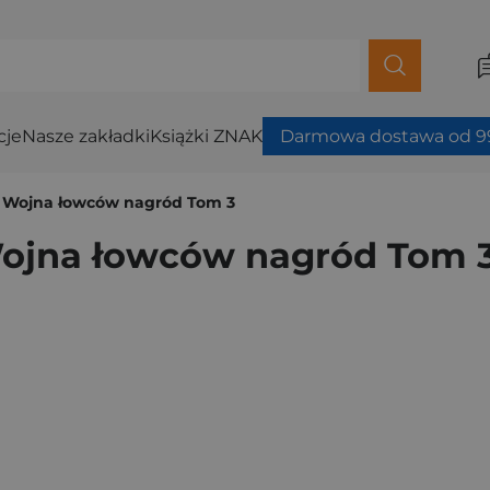
cje
Nasze zakładki
Książki ZNAK
Darmowa dostawa od 99
r Wojna łowców nagród Tom 3
Wojna łowców nagród Tom 