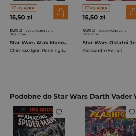
KSIĄŻKA
KSIĄŻKA
15,50 zł
15,50 zł
19,99 zł
19,99 zł
- sugerowana cena
- sugerowana cena
detaliczna
detaliczna
Star Wars Atak klonów / komiks /
Star Wars Ostatni Je
Chimisso Igor
,
Römling Ingo
Alessandro Ferrari
Podobne do Star Wars Darth Vader