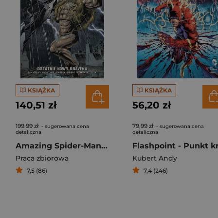
KSIĄŻKA
KSIĄŻKA
140,51 zł
56,20 zł
199,99 zł
79,99 zł
- sugerowana cena
- sugerowana cena
detaliczna
detaliczna
Amazing Spider-Man. Epic Collection. Ostatnie łowy Kravena
Praca zbiorowa
Kubert Andy
7,5 (86)
7,4 (246)