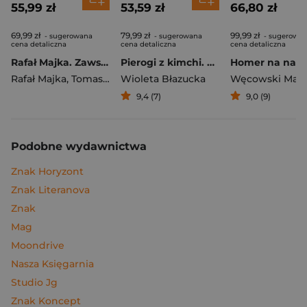
55,99 zł
53,59 zł
66,80 zł
69,99 zł
79,99 zł
99,99 zł
- sugerowana
- sugerowana
- sugerowa
cena detaliczna
cena detaliczna
cena detaliczna
Rafał Majka. Zawsze z przodu. Rozmawia Tomasz Kalemba - książka z autografem
Pierogi z kimchi. Moje ulubione azjatyckie przepisy
Rafał Majka
,
Tomasz Kalemba
Wioleta Błazucka
Węcowski Mar
9,4 (7)
9,0 (9)
Podobne wydawnictwa
Znak Horyzont
Znak Literanova
Znak
Mag
Moondrive
Nasza Księgarnia
Studio Jg
Znak Koncept