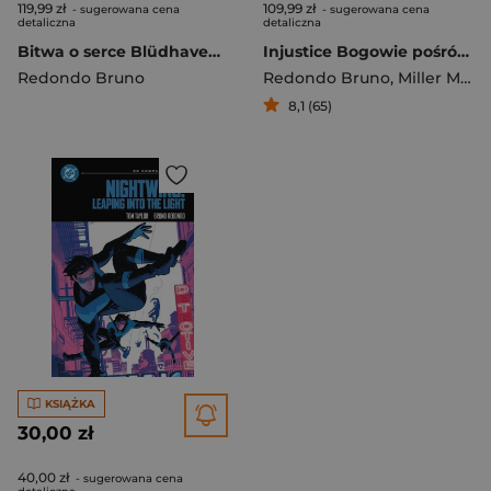
119,99 zł
109,99 zł
- sugerowana cena
- sugerowana cena
detaliczna
detaliczna
Bitwa o serce Blüdhaven. Nightwing. Tom 2
Injustice Bogowie pośród nas Rok drugi
Redondo Bruno
Redondo Bruno
,
Miller Mike S.
8,1 (65)
KSIĄŻKA
30,00 zł
40,00 zł
- sugerowana cena