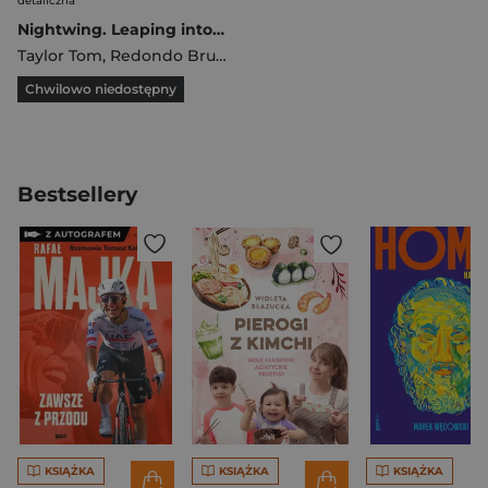
detaliczna
Nightwing. Leaping into the Light
Taylor Tom
,
Redondo Bruno
Chwilowo niedostępny
Bestsellery
KSIĄŻKA
KSIĄŻKA
KSIĄŻKA