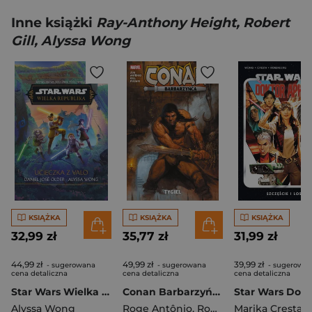
Inne książki
Ray-Anthony Height, Robert
Gill, Alyssa Wong
KSIĄŻKA
KSIĄŻKA
KSIĄŻKA
32,99 zł
35,77 zł
31,99 zł
44,99 zł
49,99 zł
39,99 zł
- sugerowana
- sugerowana
- sugerowa
cena detaliczna
cena detaliczna
cena detaliczna
Star Wars Wielka Republika Ucieczka z Valo
Conan Barbarzyńca Tygiel
Alyssa Wong
Roge Antônio
,
Robert Gill
Marika Cresta
,
Luca Pizzar
,
Al