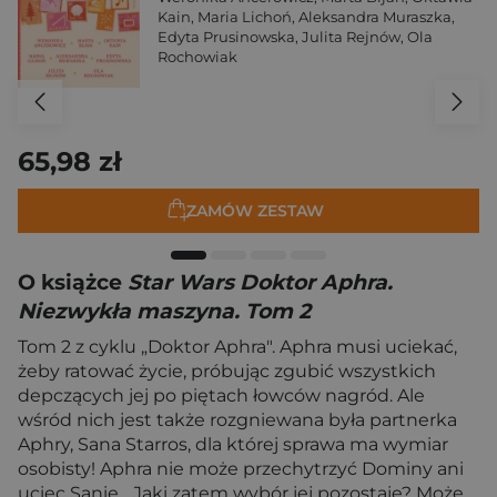
Kain
,
Maria Lichoń
,
Aleksandra Muraszka
,
Edyta Prusinowska
,
Julita Rejnów
,
Ola
Rochowiak
65,98 zł
ZAMÓW ZESTAW
O książce
Star Wars Doktor Aphra.
Niezwykła maszyna. Tom 2
Tom 2 z cyklu „Doktor Aphra". Aphra musi uciekać,
żeby ratować życie, próbując zgubić wszystkich
depczących jej po piętach łowców nagród. Ale
wśród nich jest także rozgniewana była partnerka
Aphry, Sana Starros, dla której sprawa ma wymiar
osobisty! Aphra nie może przechytrzyć Dominy ani
uciec Sanie... Jaki zatem wybór jej pozostaje? Może