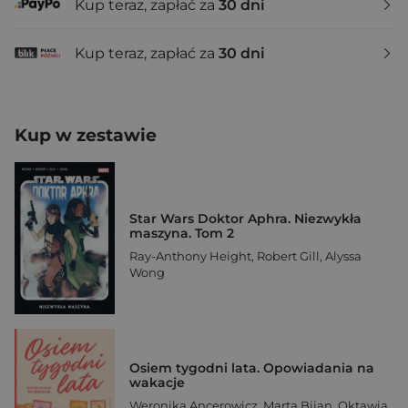
Kup teraz, zapłać za
30 dni
Kup teraz, zapłać za
30 dni
Kup w zestawie
Star Wars Doktor Aphra. Niezwykła
maszyna. Tom 2
Ray-Anthony Height
,
Robert Gill
,
Alyssa
Wong
Osiem tygodni lata. Opowiadania na
wakacje
Weronika Ancerowicz
,
Marta Bijan
,
Oktawia