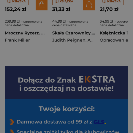
KSIĄŻKA
KSIĄŻKA
KSIĄŻKA
152,24 zł
31,33 zł
21,70 zł
239,99 zł
44,99 zł
34,99 zł
- sugerowana
- sugerowana
- sugerowa
cena detaliczna
cena detaliczna
cena detaliczna
Mroczny Rycerz. Mroczny Rycerz kontratakuje. DC Limited
Skała Czarownicy. Czarownica Zora. Tom 5
Frank Miller
Judith Peignen
,
Ariane Delrieu
Dołącz do
Znak
i oszczędzaj na dostawie!
Twoje korzyści:
Darmowa dostawa od 99 zł z
Specjalne zniżki tylko dla klubowiczów