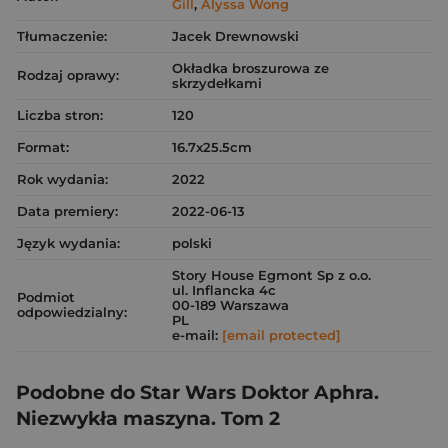
Gill
,
Alyssa Wong
Tłumaczenie:
Jacek Drewnowski
Okładka broszurowa ze
Rodzaj oprawy:
skrzydełkami
Liczba stron:
120
Format:
16.7x25.5cm
Rok wydania:
2022
Data premiery:
2022-06-13
Język wydania:
polski
Story House Egmont Sp z o.o.
ul. Inflancka 4c
Podmiot
00-189 Warszawa
odpowiedzialny:
PL
e-mail:
[email protected]
Podobne do Star Wars Doktor Aphra.
Niezwykła maszyna. Tom 2