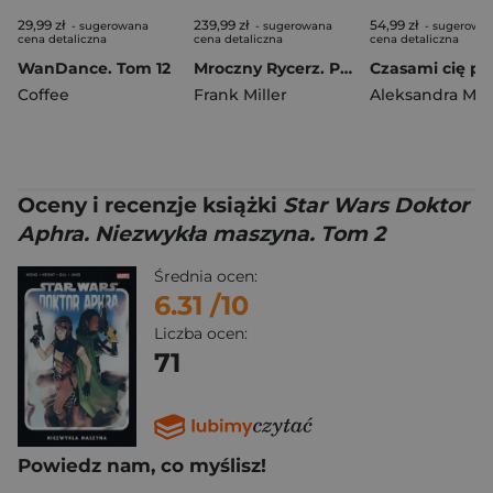
29,99 zł
239,99 zł
54,99 zł
- sugerowana
- sugerowana
- sugerowa
cena detaliczna
cena detaliczna
cena detaliczna
WanDance. Tom 12
Mroczny Rycerz. Powrót Mrocznego Rycerza. DC Limited
Czasami cię pr
Coffee
Frank Miller
Oceny i recenzje książki
Star Wars Doktor
Aphra. Niezwykła maszyna. Tom 2
Średnia ocen:
6.31
/10
Liczba ocen:
71
Powiedz nam, co myślisz!