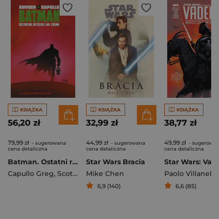
KSIĄŻKA
KSIĄŻKA
KSIĄŻKA
56,20 zł
32,99 zł
38,77 zł
79,99 zł
44,99 zł
49,99 zł
- sugerowana
- sugerowana
- sugerowa
cena detaliczna
cena detaliczna
cena detaliczna
Batman. Ostatni rycerz na Ziemi
Star Wars Bracia
Capullo Greg
,
Scott Snyder
Mike Chen
Paolo Villanelli
6,9 (140)
6,6 (85)