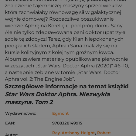
znalezienie tajemniczej maszyny sprzed wieków,
która zachwiałaby równowagę sił w galaktycznej
wojnie domowej? Rozpaczliwe poszukiwanie
wiedzie Aphrę na Korelię i... pod próg domu Sany.
Ale nie tylko zdeprawowana pani doktor upatrzyła
sobie tę zdobycz! Teraz, gdy Klan Niepokonanych
podąża ich śladem, Aphra i Sana znalazły się na
kursie kolizyjnym z kolejnym groźnym łowcą.
Album zawiera materiały opublikowane pierwotnie
w zeszytach „Star Wars: Doctor Aphra (2020)” #6–10,
a następnie zebrane w tomie „Star Wars: Doctor
Aphra vol. 2: The Engine Job”.
Szczegółowe informacje na temat książki
Star Wars Doktor Aphra. Niezwykła
maszyna. Tom 2
Wydawnictwo:
Egmont
EAN:
9788328149915
Ray-Anthony Height
,
Robert
Autor: