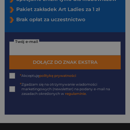
Pakiet zakładek Art Ladies za 1 zł
Brak opłat za uczestnictwo
Twój e-mail
DOŁĄCZ DO ZNAK EKSTRA
*
Akceptuję
politykę prywatności
*
Zgadzam się na otrzymywanie wiadomości
marketingowych (newsletter) na podany
e-mail
na
zasadach określonych w
regulaminie
.