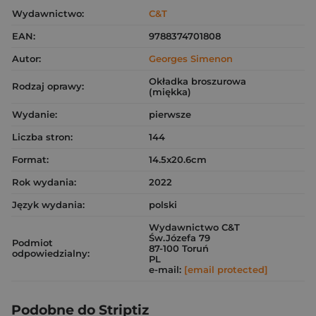
Wydawnictwo:
C&T
EAN:
9788374701808
Autor:
Georges Simenon
Okładka broszurowa
Rodzaj oprawy:
(miękka)
Wydanie:
pierwsze
Liczba stron:
144
Format:
14.5x20.6cm
Rok wydania:
2022
Język wydania:
polski
Wydawnictwo C&T
Św.Józefa 79
Podmiot
87-100 Toruń
odpowiedzialny:
PL
e-mail:
[email protected]
Podobne do Striptiz