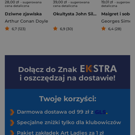
28,00 zł
39,00 zł
19,01 zł
- sugerowana
- sugerowana
- sugerowan
cena detaliczna
cena detaliczna
detaliczna
Dziwne zjawiska
Okultysta John Silence
Arthur Conan Doyle
Georges Sime
6,7 (123)
6,9 (30)
6,4 (28)
Dołącz do
Znak
i oszczędzaj na dostawie!
Twoje korzyści:
Darmowa dostawa od 99 zł z
Specjalne zniżki tylko dla klubowiczów
Pakiet zakładek Art Ladies za 1 zł