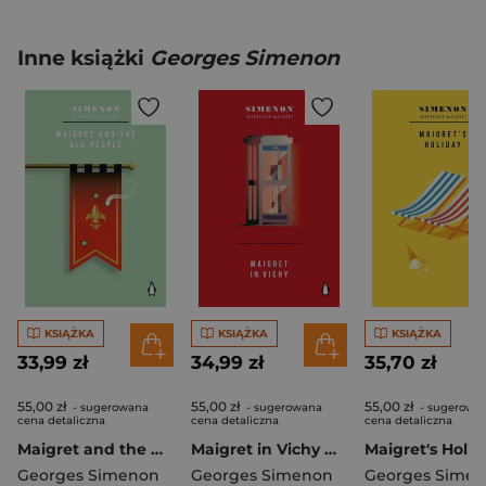
Inne książki
Georges Simenon
KSIĄŻKA
KSIĄŻKA
KSIĄŻKA
33,99 zł
34,99 zł
35,70 zł
55,00 zł
55,00 zł
55,00 zł
- sugerowana
- sugerowana
- sugerowa
cena detaliczna
cena detaliczna
cena detaliczna
Maigret and the Old People wer. angielska
Maigret in Vichy wer. angielska
Georges Simenon
Georges Simenon
Georges Sime