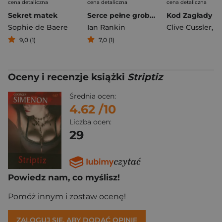
cena detaliczna
cena detaliczna
cena detaliczna
Sekret matek
Serce pełne grobów
Kod Zagłady
Sophie de Baere
Ian Rankin
Clive Cussler
,
Grah
9,0 (1)
7,0 (1)
Oceny i recenzje książki
Striptiz
Średnia ocen:
4.62
/10
Liczba ocen:
29
Powiedz nam, co myślisz!
Pomóż innym i zostaw ocenę!
ZALOGUJ SIĘ, ABY DODAĆ OPINIĘ