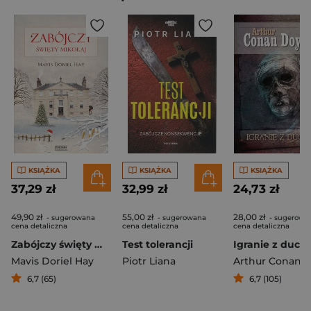
KSIĄŻKA
KSIĄŻKA
KSIĄŻKA
37,29 zł
32,99 zł
24,73 zł
49,90 zł
55,00 zł
28,00 zł
- sugerowana
- sugerowana
- sugerowa
cena detaliczna
cena detaliczna
cena detaliczna
Zabójczy święty mikołaj
Test tolerancji
Igranie z duch
Mavis Doriel Hay
Piotr Liana
Arthur Conan D
6,7 (65)
6,7 (105)