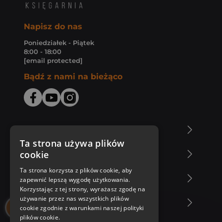
Napisz do nas
Poniedziałek - Piątek
8:00 - 18:00
[email protected]
Bądź z nami na bieżąco
O Księgarni Znak
Ta strona używa plików
cookie
Zakupy u nas
Ta strona korzysta z plików cookie, aby
Nasza oferta
zapewnić lepszą wygodę użytkowania.
Korzystając z tej strony, wyrażasz zgodę na
używanie przez nas wszystkich plików
Nasi autorzy
cookie zgodnie z warunkami naszej polityki
plików cookie.