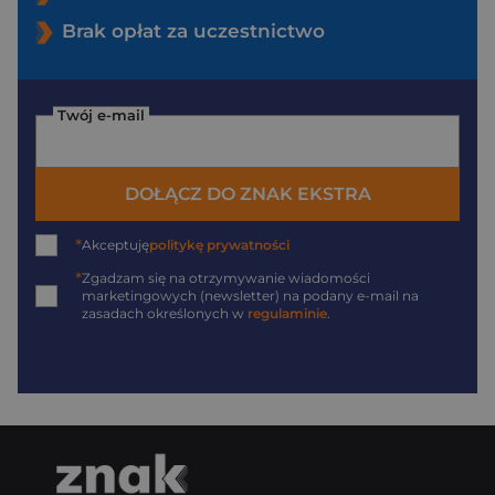
Brak opłat za uczestnictwo
Twój e-mail
DOŁĄCZ DO ZNAK EKSTRA
*
Akceptuję
politykę prywatności
*
Zgadzam się na otrzymywanie wiadomości
marketingowych (newsletter) na podany
e-mail
na
zasadach określonych w
regulaminie
.