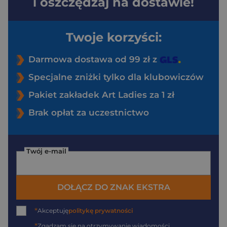
i oszczędzaj na dostawie!
Twoje korzyści:
Darmowa dostawa od 99 zł z
Specjalne zniżki tylko dla klubowiczów
Pakiet zakładek Art Ladies za 1 zł
Brak opłat za uczestnictwo
Twój e-mail
DOŁĄCZ DO ZNAK EKSTRA
*
Akceptuję
politykę prywatności
*
Zgadzam się na otrzymywanie wiadomości