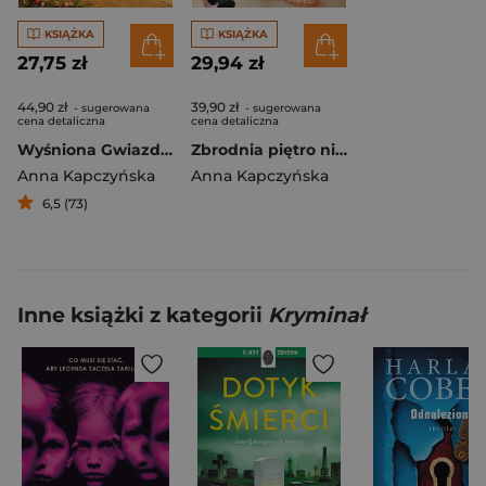
KSIĄŻKA
KSIĄŻKA
27,75 zł
29,94 zł
44,90 zł
39,90 zł
- sugerowana
- sugerowana
cena detaliczna
cena detaliczna
Wyśniona Gwiazdka
Zbrodnia piętro niżej Agentki bez licencji
Anna Kapczyńska
Anna Kapczyńska
6,5 (73)
Inne książki z kategorii
Kryminał