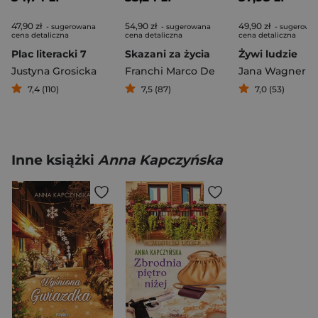
47,90 zł
54,90 zł
49,90 zł
- sugerowana
- sugerowana
- sugerowa
cena detaliczna
cena detaliczna
cena detaliczna
Plac literacki 7
Skazani za życia
Żywi ludzie
Justyna Grosicka
Franchi Marco De
Jana Wagner
7,4 (110)
7,5 (87)
7,0 (53)
Inne książki
Anna Kapczyńska