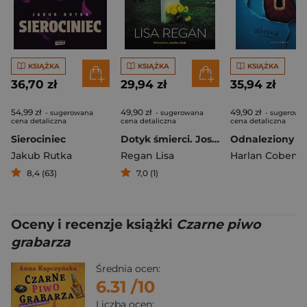
KSIĄŻKA
KSIĄŻKA
KSIĄŻKA
36,70 zł
29,94 zł
35,94 zł
54,99 zł
49,90 zł
49,90 zł
- sugerowana
- sugerowana
- sugerowa
cena detaliczna
cena detaliczna
cena detaliczna
Sierociniec
Dotyk śmierci. Josie Quinn. Tom 12
Odnaleziony
Jakub Rutka
Regan Lisa
Harlan Coben
8,4 (63)
7,0 (1)
Oceny i recenzje książki
Czarne piwo
grabarza
Średnia ocen:
6.31
/10
Liczba ocen: