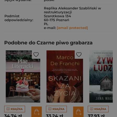
Replika Aleksander Szabliński w
restrukturyzacji
Podmiot
Szarotkowa 134
odpowiedzialny:
60-175 Poznań
PL
e-mail:
[email protected]
Podobne do Czarne piwo grabarza
KSIĄŻKA
KSIĄŻKA
KSIĄŻKA
34,74 zł
33,24 zł
37,93 zł