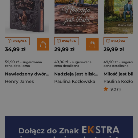
KSIĄŻKA
KSIĄŻKA
KSIĄŻKA
34,99 zł
29,99 zł
29,99 zł
59,90 zł
49,90 zł
49,90 zł
- sugerowana
- sugerowana
- sugerowa
cena detaliczna
cena detaliczna
cena detaliczna
Nawiedzony dwór w Bly (ilustrowane brzegi). Klasyka Grozy
Nadzieja jest blisko. Bracia Dreks Tom 2
Henry James
Paulina Kozłowska
Paulina Kozłow
9,0 (1)
Dołącz do
Znak