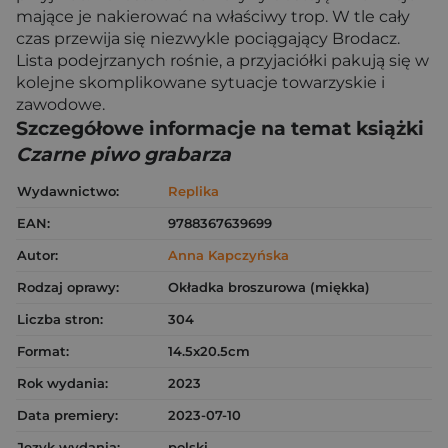
mające je nakierować na właściwy trop. W tle cały
czas przewija się niezwykle pociągający Brodacz.
Lista podejrzanych rośnie, a przyjaciółki pakują się w
kolejne skomplikowane sytuacje towarzyskie i
zawodowe.
Szczegółowe informacje na temat książki
Czarne piwo grabarza
Wydawnictwo:
Replika
EAN:
9788367639699
Autor:
Anna Kapczyńska
Rodzaj oprawy:
Okładka broszurowa (miękka)
Liczba stron:
304
Format:
14.5x20.5cm
Rok wydania:
2023
Data premiery:
2023-07-10
Język wydania:
polski