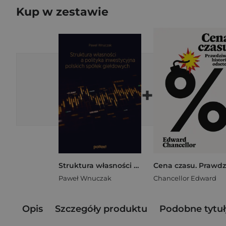
Kup w zestawie
+
Struktura własności a polityka inwestycyjna polskich spółek giełdowych
Paweł Wnuczak
Chancellor Edward
Opis
Szczegóły produktu
Podobne tytuł