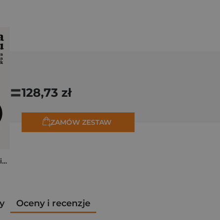
=
128,73 zł
ZAMÓW ZESTAW
Cena czasu. Prawdziwa historia odsetek
y
Oceny i recenzje