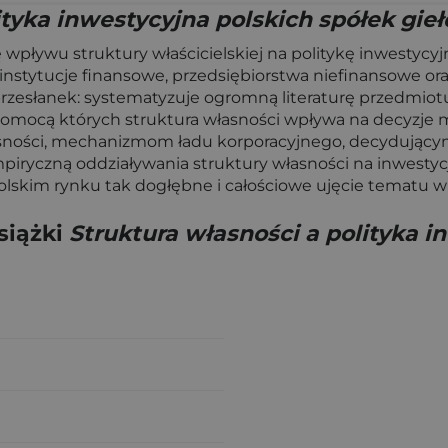
ityka inwestycyjna polskich spółek gi
wpływu struktury właścicielskiej na politykę inwestycy
 instytucje finansowe, przedsiębiorstwa niefinansowe ora
rzesłanek: systematyzuje ogromną literaturę przedmiotu
 pomocą których struktura własności wpływa na decyzje 
asności, mechanizmom ładu korporacyjnego, decydujący
piryczną oddziaływania struktury własności na inwestyc
olskim rynku tak dogłębne i całościowe ujęcie tematu w
siążki
Struktura własności a polityka i