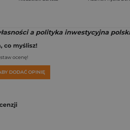
łasności a polityka inwestycyjna pols
 co myślisz!
ostaw ocenę!
 ABY DODAĆ OPINIĘ
cenzji