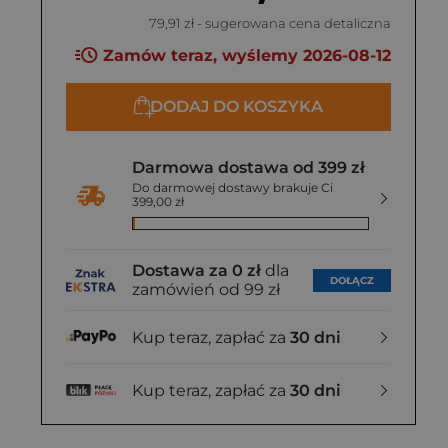
79,91 zł
- sugerowana cena detaliczna
Zamów teraz, wyślemy 2026-08-12
DODAJ DO KOSZYKA
Darmowa dostawa od 399 zł
Do darmowej dostawy brakuje Ci
399,00 zł
Dostawa za 0 zł
dla
DOŁĄCZ
zamówień od 99 zł
Kup teraz, zapłać za
30 dni
Kup teraz, zapłać za
30 dni