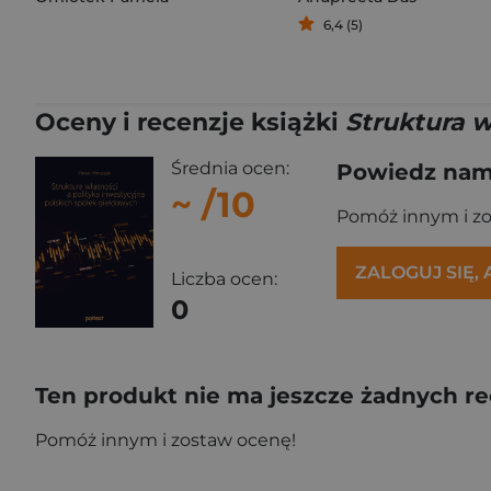
6,4 (5)
Oceny i recenzje książki
Struktura w
Średnia ocen:
Powiedz nam,
~
/10
Pomóż innym i z
ZALOGUJ SIĘ,
Liczba ocen:
0
Ten produkt nie ma jeszcze żadnych re
Pomóż innym i zostaw ocenę!