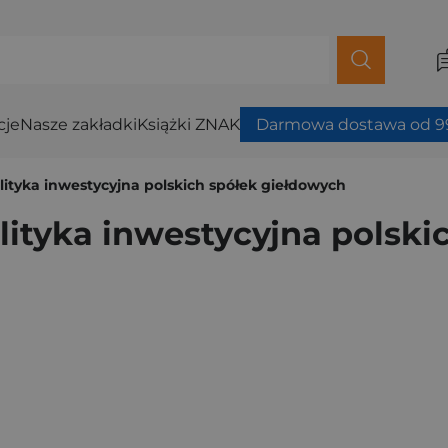
cje
Nasze zakładki
Książki ZNAK
Darmowa dostawa od 99
olityka inwestycyjna polskich spółek giełdowych
lityka inwestycyjna polsk