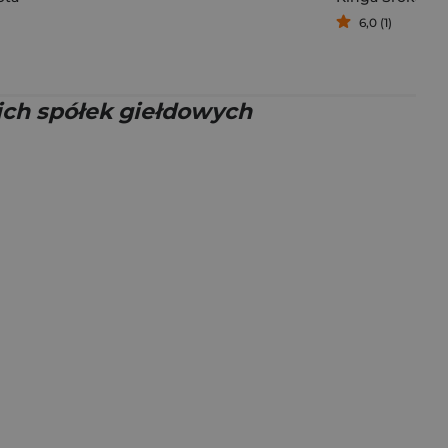
6,0 (1)
kich spółek giełdowych