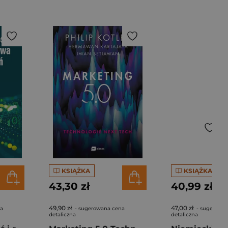
KSIĄŻKA
KSIĄŻKA
43,30 zł
40,99 zł
49,90 zł
47,00 zł
na
- sugerowana cena
- sugerowa
detaliczna
detaliczna