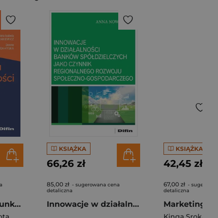
KSIĄŻKA
KSIĄŻKA
66,26 zł
42,45 zł
85,00 zł
67,00 zł
a
- sugerowana cena
- sugerowa
detaliczna
detaliczna
Organizacja rachunkowości w jednostkach sektora finansów publicznych w otoczeniu cyfrowym
Innowacje w działalności banków spółdzielczych jako czynnik regionalnego rozwoju społeczno-gospodarczego
ota
Kinga Sroka-Gi