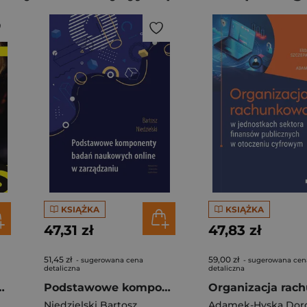
KSIĄŻKA
KSIĄŻKA
47,31 zł
47,83 zł
51,45 zł
59,00 zł
- sugerowana cena
- sugerowana cen
detaliczna
detaliczna
e. O wpływach, biznesie i tym, co niejawne
Podstawowe komponenty badań naukowych online w zarządzaniu
Niedzielski Bartosz
Adamek-Hyska Dor