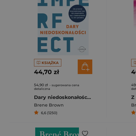
KSIĄŻKA
44,70 zł
4
54,90 zł
49
- sugerowana cena
detaliczna
det
Dary niedoskonałości. Jak przestać się przejmować tym, kim powinniśmy być, i zaakceptować to, kim jesteśmy
Brene Brown
B
6,6 (1250)