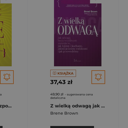
KSIĄŻKA
37,43 zł
49,90 zł
na
- sugerowana cena
detaliczna
Rosnąc w siłę Rozpoznanie. Zmagania. Rewolucja
Z wielką odwagą jak odwaga bycia wrażliwym zmienia to, jak żyjemy i kochamy, jakimi jesteśmy rodzicami i jak przewod
Brene Brown