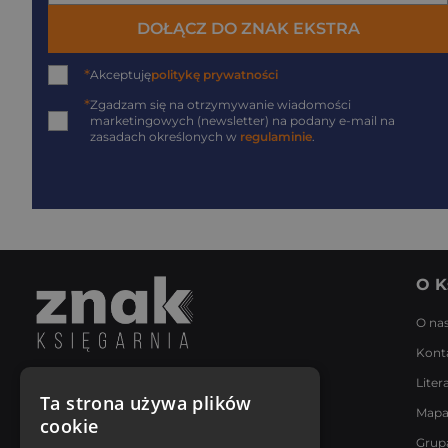
DOŁĄCZ DO ZNAK EKSTRA
*
Akceptuję
politykę prywatności
*
Zgadzam się na otrzymywanie wiadomości
marketingowych (newsletter) na podany
e-mail
na
zasadach określonych w
regulaminie
.
O K
O na
Kont
Liter
Napisz do nas
Ta strona używa plików
Mapa
Poniedziałek - Piątek
cookie
8:00 - 18:00
Grup