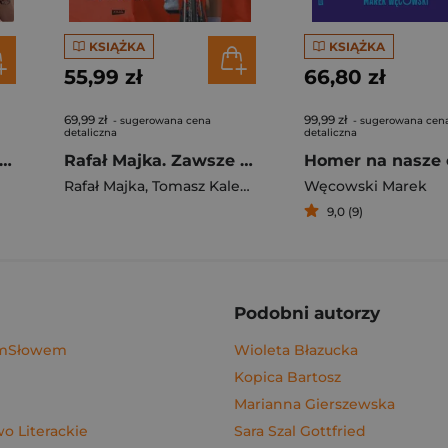
KSIĄŻKA
KSIĄŻKA
55,99 zł
66,80 zł
69,99 zł
99,99 zł
- sugerowana cena
- sugerowana cen
detaliczna
detaliczna
gi z kimchi. Moje ulubione azjatyckie przepisy - książka z autografem
Rafał Majka. Zawsze z przodu. Rozmawia Tomasz Kalemba - książka z autografem
Homer na nasze 
Rafał Majka
,
Tomasz Kalemba
Węcowski Marek
9,0 (9)
Podobni autorzy
ymSłowem
Wioleta Błazucka
Kopica Bartosz
Marianna Gierszewska
 Literackie
Sara Szal Gottfried