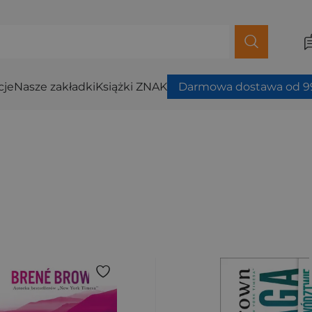
cje
Nasze zakładki
Książki ZNAK
Darmowa dostawa od 99