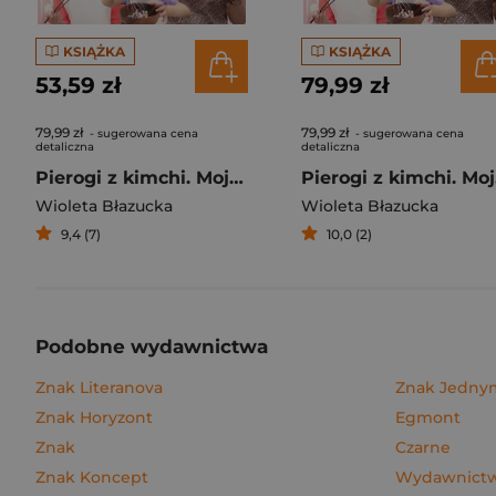
KSIĄŻKA
KSIĄŻKA
53,59 zł
79,99 zł
79,99 zł
79,99 zł
- sugerowana cena
- sugerowana cena
detaliczna
detaliczna
Pierogi z kimchi. Moje ulubione azjatyckie przepisy
Piero
Wioleta Błazucka
Wioleta Błazucka
9,4 (7)
10,0 (2)
Podobne wydawnictwa
Znak Literanova
Znak Jedn
Znak Horyzont
Egmont
Znak
Czarne
Znak Koncept
Wydawnictwo