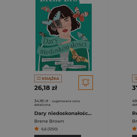
KSIĄŻKA
26,18 zł
3
34,90 zł
49
- sugerowana cena
detaliczna
det
Dary niedoskonałości Jak przestać się przejmować tym, kim powinniśmy być, i zaakceptować to, kim jesteśmy
Brene Brown
B
6,6 (1250)