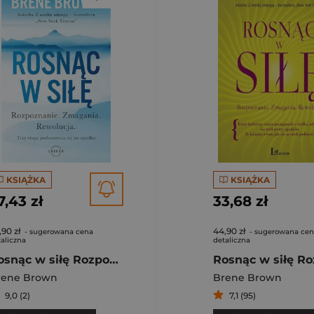
KSIĄŻKA
KSIĄŻKA
7,43 zł
33,68 zł
,90 zł
44,90 zł
- sugerowana cena
- sugerowana ce
aliczna
detaliczna
Rosnąc w siłę Rozpoznanie. Zmagania. Rewolucja. Trzy etapy podnoszenia się po upadku.
rene Brown
Brene Brown
9,0 (2)
7,1 (95)