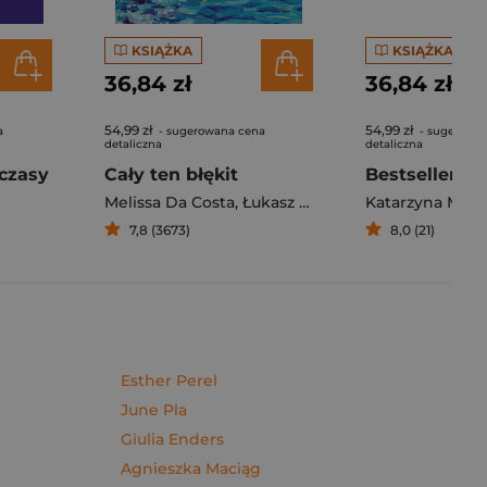
KSIĄŻKA
KSIĄŻKA
36,84 zł
36,84 zł
54,99 zł
54,99 zł
a
- sugerowana cena
- sugerowa
detaliczna
detaliczna
czasy
Cały ten błękit
Bestseller. S
Melissa Da Costa
,
Łukasz Müller
Katarzyna Mich
7,8 (3673)
8,0 (21)
Esther Perel
June Pla
Giulia Enders
Agnieszka Maciąg