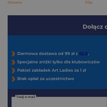
Otwarte
Filia
Dołącz
Darmowa dostawa od 99 zł z
Specjalne zniżki tylko dla klubowiczów
Pakiet zakładek Art Ladies za 1 zł
Brak opłat za uczestnictwo
Twój e-mail