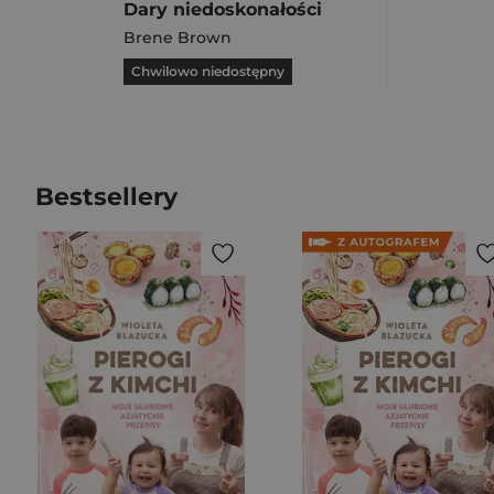
Dary niedoskonałości
Brene Brown
Chwilowo niedostępny
Bestsellery