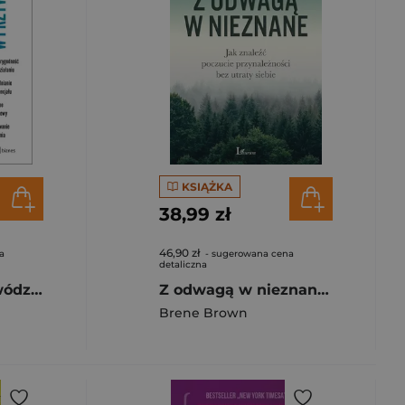
KSIĄŻKA
38,99 zł
46,90 zł
a
- sugerowana cena
detaliczna
Odwaga w przywództwie Cztery kompetencje autentycznego lidera
Z odwagą w nieznane Jak znaleźć poczucie przynależności bez utraty siebie
Brene Brown