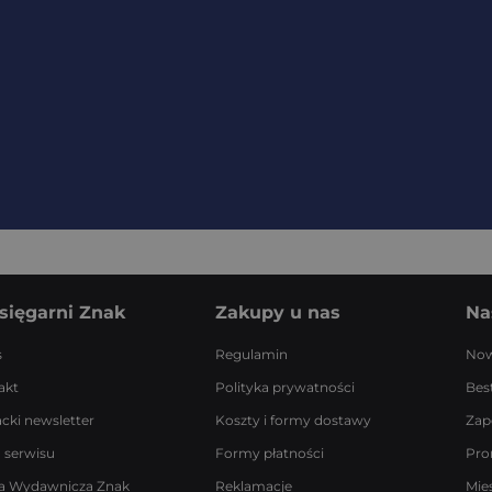
sięgarni Znak
Zakupy u nas
Na
s
Regulamin
Now
akt
Polityka prywatności
Best
acki newsletter
Koszty i formy dostawy
Zap
 serwisu
Formy płatności
Pro
a Wydawnicza Znak
Reklamacje
Mie