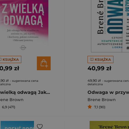
KSIĄŻKA
KSIĄŻKA
0,99 zł
40,99 zł
,90 zł
49,90 zł
- sugerowana cena
- sugerowana cen
aliczna
detaliczna
Z wielką odwagą Jak odwaga bycia wrażliwym zmienia to, jak żyjemy i kochamy, jakimi rodzicami i liderami jesteśmy
rene Brown
Brene Brown
6,9 (471)
7,1 (90)