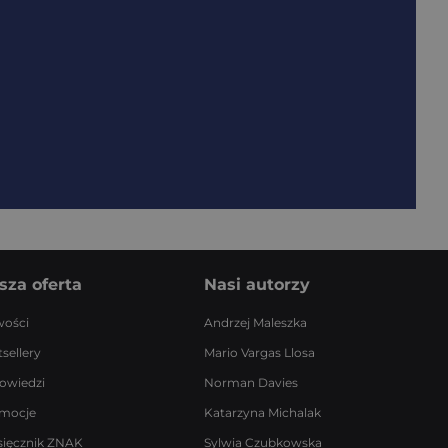
sza oferta
Nasi autorzy
ości
Andrzej Maleszka
sellery
Mario Vargas Llosa
owiedzi
Norman Davies
mocje
Katarzyna Michalak
sięcznik ZNAK
Sylwia Czubkowska