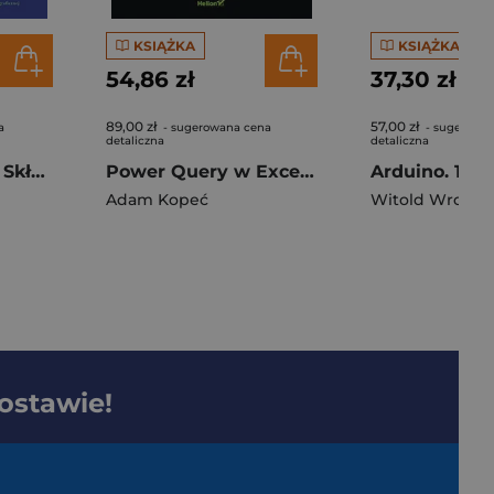
KSIĄŻKA
KSIĄŻKA
54,86 zł
37,30 zł
89,00 zł
57,00 zł
a
- sugerowana cena
- sugerowa
detaliczna
detaliczna
Pierwiastki Marii Skłodowskiej-Curie. Jak blask radu oświetlił drogę kobietom w świecie nauki
Power Query w Excelu. Analizuj dane jak profesjonalista
Adam Kopeć
Witold Wrotek
dostawie!