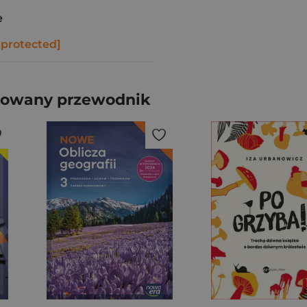
e
 protected]
trowany przewodnik