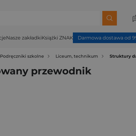
cje
Nasze zakładki
Książki ZNAK
Darmowa dostawa od 99
Podręczniki szkolne
Liceum, technikum
Struktury 
rowany przewodnik