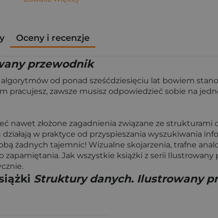
y
Oceny i recenzje
owany przewodnik
 algorytmów od ponad sześćdziesięciu lat bowiem stanow
czym pracujesz, zawsze musisz odpowiedzieć sobie na jed
ć nawet złożone zagadnienia związane ze strukturami d
 działają w praktyce od przyspieszania wyszukiwania inf
Tobą żadnych tajemnic! Wizualne skojarzenia, trafne anal
do zapamiętania. Jak wszystkie książki z serii Ilustrowany
cznie.
siążki
Struktury danych. Ilustrowany 