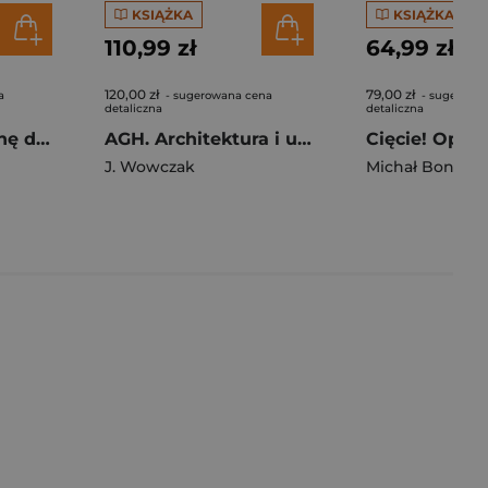
KSIĄŻKA
KSIĄŻKA
110,99 zł
64,99 zł
120,00 zł
79,00 zł
a
- sugerowana cena
- sugerowa
detaliczna
detaliczna
Po grzyba!? Trochę dziwna książka o bardzo dziwnym królestwie
AGH. Architektura i urbanistyka
J. Wowczak
Michał Bonaro