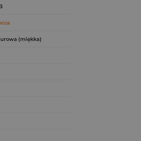
3
occa
zurowa (miękka)