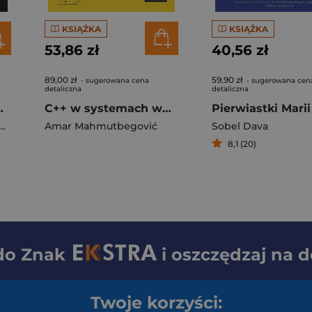
KSIĄŻKA
KSIĄŻKA
53,86 zł
40,56 zł
89,00 zł
59,90 zł
- sugerowana cena
- sugerowana cen
detaliczna
detaliczna
em atomu, z którego powstaliśmy
C++ w systemach wbudowanych. Skuteczna migracja z C do nowoczesnego C++
Amar Mahmutbegović
Sobel Dava
8,1 (20)
 do
Znak
i oszczędzaj na 
Twoje korzyści: