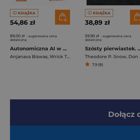
KSIĄŻKA
KSIĄŻKA
54,86 zł
38,89 zł
89,00 zł
59,90 zł
- sugerowana cena
- sugerowana cena
detaliczna
detaliczna
Autonomiczna AI w praktyce. Jak budować inteligentne systemy zdolne do rozumowania, planowania i adaptacji
Szósty pierwiastek. Podróż przez Wszechświat ślad
Anjanava Biswas
,
Wrick Talukdar
Theodore P. Snow
,
Don Brownlee
7,9 (8)
Dołącz