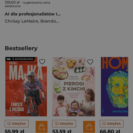
129,00 zł
- sugerowana cena
detaliczna
AI dla profesjonalistów IT. Narzędzia i techniki zwiększające produktywność
Chrissy LeMaire
,
Brandon Abshire
Bestsellery
KSIĄŻKA
KSIĄŻKA
KSIĄŻKA
55,99 zł
53,59 zł
66,80 zł