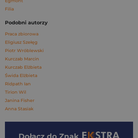
Egmont
Filia
Podobni autorzy
Praca zbiorowa
Eligiusz Szełęg
Piotr Wróblewski
Kurczab Marcin
Kurczab Elżbieta
Świda Elżbieta
Ridpath Ian
Tirion Wil
Janina Fisher
Anna Stasiak
Dołącz do
Znak