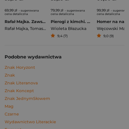
69,99 zł
79,99 zł
99,99 zł
- sugerowana
- sugerowana
- sugerowa
cena detaliczna
cena detaliczna
cena detaliczna
Rafał Majka. Zawsze z przodu. Rozmawia Tomasz Kalemba - książka z autografem
Pierogi z kimchi. Moje ulubione azjatyckie przepisy
Rafał Majka
,
Tomasz Kalemba
Wioleta Błazucka
Węcowski Mar
9,4 (7)
9,0 (9)
Podobne wydawnictwa
Znak Horyzont
Znak
Znak Literanova
Znak Koncept
Znak JednymSłowem
Mag
Czarne
Wydawnictwo Literackie