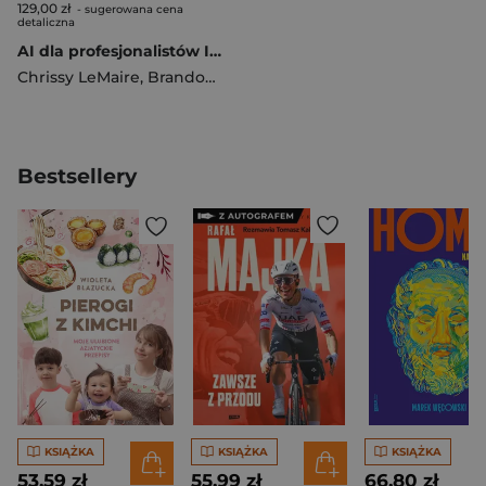
129,00 zł
- sugerowana cena
detaliczna
AI dla profesjonalistów IT. Narzędzia i techniki zwiększające produktywność
Chrissy LeMaire
,
Brandon Abshire
Bestsellery
KSIĄŻKA
KSIĄŻKA
KSIĄŻKA
53,59 zł
55,99 zł
66,80 zł