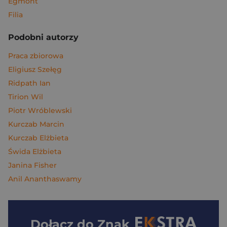
Egmont
Filia
Podobni autorzy
Praca zbiorowa
Eligiusz Szełęg
Ridpath Ian
Tirion Wil
Piotr Wróblewski
Kurczab Marcin
Kurczab Elżbieta
Świda Elżbieta
Janina Fisher
Anil Ananthaswamy
Dołącz do
Znak