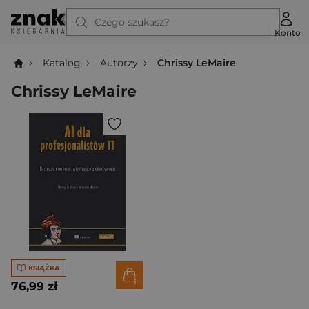
Czego szukasz?
Konto
Katalog
Autorzy
Chrissy LeMaire
Chrissy LeMaire
KSIĄŻKA
76,99 zł