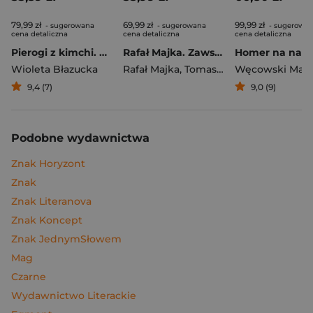
79,99 zł
69,99 zł
99,99 zł
- sugerowana
- sugerowana
- sugerowa
cena detaliczna
cena detaliczna
cena detaliczna
Pierogi z kimchi. Moje ulubione azjatyckie przepisy
Rafał Majka. Zawsze z przodu. Rozmawia Tomasz Kalemba - książka z autografem
Wioleta Błazucka
Rafał Majka
,
Tomasz Kalemba
Węcowski Mar
9,4 (7)
9,0 (9)
Podobne wydawnictwa
Znak Horyzont
Znak
Znak Literanova
Znak Koncept
Znak JednymSłowem
Mag
Czarne
Wydawnictwo Literackie