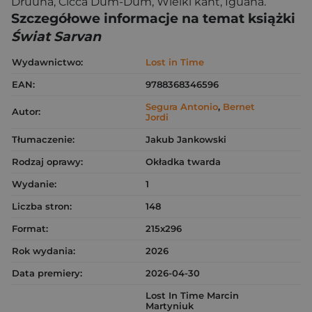
Druuna, Cicca Dum-Dum, Wielki kant, Iguana.
Szczegółowe informacje na temat książki
Świat Sarvan
Wydawnictwo:
Lost in Time
EAN:
9788368346596
Segura Antonio
,
Bernet
Autor:
Jordi
Tłumaczenie:
Jakub Jankowski
Rodzaj oprawy:
Okładka twarda
Wydanie:
1
Liczba stron:
148
Format:
215x296
Rok wydania:
2026
Data premiery:
2026-04-30
Lost In Time Marcin
Martyniuk