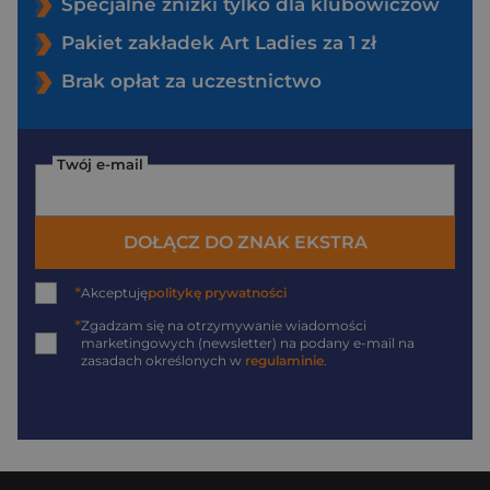
Specjalne zniżki tylko dla klubowiczów
Pakiet zakładek Art Ladies za 1 zł
Brak opłat za uczestnictwo
Twój e-mail
DOŁĄCZ DO ZNAK EKSTRA
*
Akceptuję
politykę prywatności
*
Zgadzam się na otrzymywanie wiadomości
marketingowych (newsletter) na podany
e-mail
na
zasadach określonych w
regulaminie
.