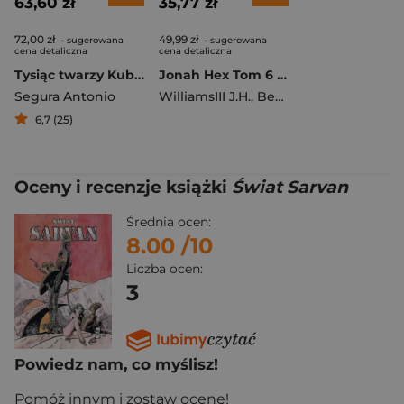
63,60 zł
35,77 zł
72,00 zł
49,99 zł
- sugerowana
- sugerowana
cena detaliczna
cena detaliczna
Tysiąc twarzy Kuby Rozpruwacza
Jonah Hex Tom 6 Kule nie kłamią
Segura Antonio
WilliamsIII J.H.
,
Bernet Jordi
6,7 (25)
Oceny i recenzje książki
Świat Sarvan
Średnia ocen:
8.00
/10
Liczba ocen:
3
Powiedz nam, co myślisz!
Pomóż innym i zostaw ocenę!