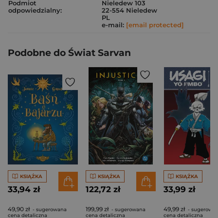
Podmiot
Nieledew 103
odpowiedzialny:
22-554 Nieledew
PL
e-mail:
[email protected]
Podobne do Świat Sarvan
KSIĄŻKA
KSIĄŻKA
KSIĄŻKA
33,94 zł
122,72 zł
33,99 zł
49,90 zł
199,99 zł
49,99 zł
- sugerowana
- sugerowana
- sugerowa
cena detaliczna
cena detaliczna
cena detaliczna