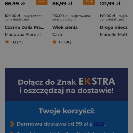
86,99 zł
86,99 zł
121,99 zł
100,00 zł
100,00 zł
140,00 zł
- sugerowana
- sugerowana
- sugerow
cena detaliczna
cena detaliczna
cena detaliczna
Czarna Dalia Prawdziwa historia Elizabeth Short
Wiek cienia
Maudoux Florent
Caza
Mariolle Mathi
8,1 (25)
8,0 (16)
Dołącz do
Znak
i oszczędzaj na dostawie!
Twoje korzyści:
Darmowa dostawa od 99 zł z