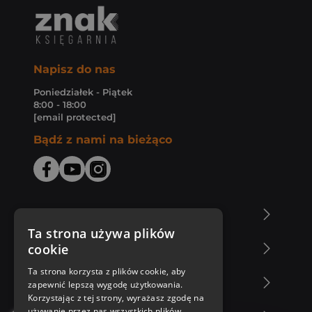
Napisz do nas
Poniedziałek - Piątek
8:00 - 18:00
[email protected]
Bądź z nami na bieżąco
O Księgarni Znak
Ta strona używa plików
cookie
Zakupy u nas
Ta strona korzysta z plików cookie, aby
Nasza oferta
zapewnić lepszą wygodę użytkowania.
Korzystając z tej strony, wyrażasz zgodę na
używanie przez nas wszystkich plików