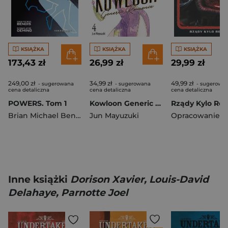
KSIĄŻKA
KSIĄŻKA
KSIĄŻKA
173,43 zł
26,99 zł
29,99 zł
249,00 zł
34,99 zł
49,99 zł
- sugerowana
- sugerowana
- sugerowa
cena detaliczna
cena detaliczna
cena detaliczna
POWERS. Tom 1
Kowloon Generic Romance. Tom 4
Brian Michael Bendis
,
Jun Mayuzuki
Michael Avon Oeming
Inne książki
Dorison Xavier, Louis-David
Delahaye, Parnotte Joel