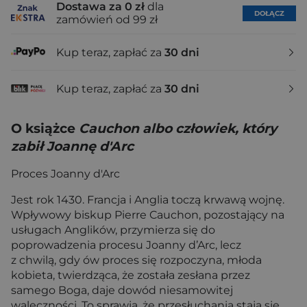
Dostawa za 0 zł
dla
DOŁĄCZ
zamówień od 99 zł
Kup teraz, zapłać za
30 dni
Kup teraz, zapłać za
30 dni
O książce
Cauchon albo człowiek, który
zabił Joannę d'Arc
Proces Joanny d'Arc
Jest rok 1430. Francja i Anglia toczą krwawą wojnę.
Wpływowy biskup Pierre Cauchon, pozostający na
usługach Anglików, przymierza się do
poprowadzenia procesu Joanny d’Arc, lecz
z chwilą, gdy ów proces się rozpoczyna, młoda
kobieta, twierdząca, że została zesłana przez
samego Boga, daje dowód niesamowitej
waleczności. To sprawia, że przesłuchania stają się