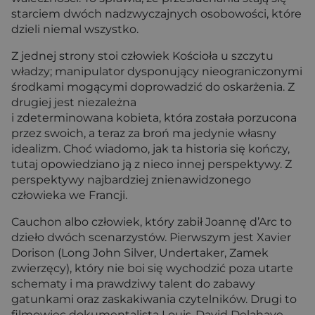
starciem dwóch nadzwyczajnych osobowości, które
dzieli niemal wszystko.
Z jednej strony stoi człowiek Kościoła u szczytu
władzy; manipulator dysponujący nieograniczonymi
środkami mogącymi doprowadzić do oskarżenia. Z
drugiej jest niezależna
i zdeterminowana kobieta, która została porzucona
przez swoich, a teraz za broń ma jedynie własny
idealizm. Choć wiadomo, jak ta historia się kończy,
tutaj opowiedziano ją z nieco innej perspektywy. Z
perspektywy najbardziej znienawidzonego
człowieka we Francji.
Cauchon albo człowiek, który zabił Joannę d’Arc to
dzieło dwóch scenarzystów. Pierwszym jest Xavier
Dorison (Long John Silver, Undertaker, Zamek
zwierzęcy), który nie boi się wychodzić poza utarte
schematy i ma prawdziwy talent do zabawy
gatunkami oraz zaskakiwania czytelników. Drugi to
filmowiec dokumentalista Louis-David Delahaye.