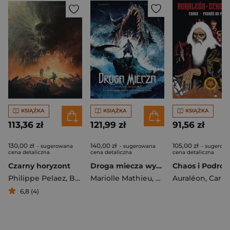
KSIĄŻKA
KSIĄŻKA
KSIĄŻKA
113,36 zł
121,99 zł
91,56 zł
130,00 zł
140,00 zł
105,00 zł
- sugerowana
- sugerowana
- sugerow
cena detaliczna
cena detaliczna
cena detaliczna
Czarny horyzont
Droga miecza wyd. zbiorcze
Philippe Pelaez
,
Benjamin Blasco-Martinez
Mariolle Mathieu
,
Ferniani Federico
Auraléon
,
Carlos Echev
,
M
6,8 (4)