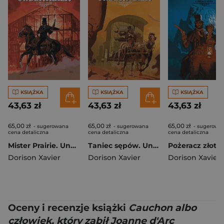
KSIĄŻKA
KSIĄŻKA
KSIĄŻKA
43,63 zł
43,63 zł
43,63 zł
65,00 zł
65,00 zł
65,00 zł
- sugerowana
- sugerowana
- sugerowa
cena detaliczna
cena detaliczna
cena detaliczna
Mister Prairie. Undertaker. Tom (okładka A)
Taniec sępów. Undertaker. Tom 2 wyd. 2
Dorison Xavier
Dorison Xavier
Dorison Xavier
Oceny i recenzje książki
Cauchon albo
człowiek, który zabił Joannę d'Arc