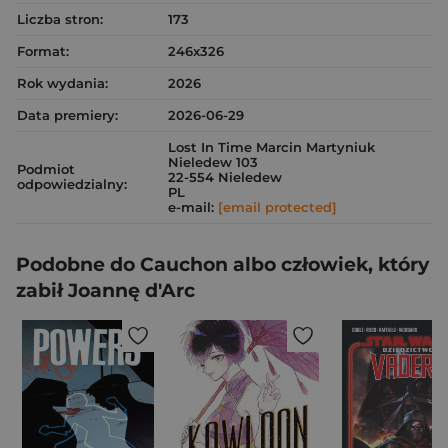
Liczba stron:
173
Format:
246x326
Rok wydania:
2026
Data premiery:
2026-06-29
Lost In Time Marcin Martyniuk
Nieledew 103
Podmiot
22-554 Nieledew
odpowiedzialny:
PL
e-mail:
[email protected]
Podobne do Cauchon albo człowiek, który
zabił Joannę d'Arc