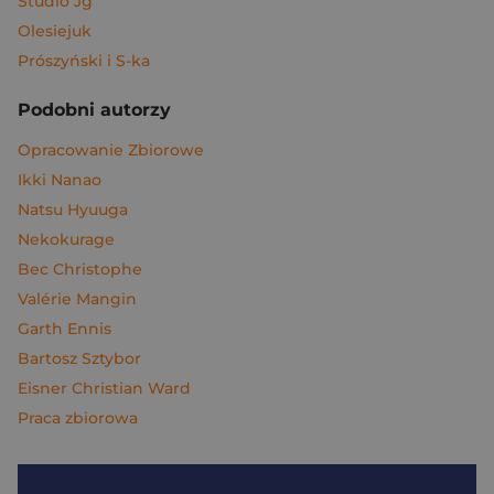
Studio Jg
Olesiejuk
Prószyński i S-ka
Podobni autorzy
Opracowanie Zbiorowe
Ikki Nanao
Natsu Hyuuga
Nekokurage
Bec Christophe
Valérie Mangin
Garth Ennis
Bartosz Sztybor
Eisner Christian Ward
Praca zbiorowa