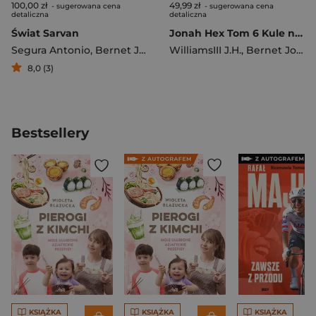
100,00 zł
49,99 zł
- sugerowana cena
- sugerowana cena
detaliczna
detaliczna
Świat Sarvan
Jonah Hex Tom 6 Kule nie kłamią
Segura Antonio
,
Bernet Jordi
WilliamsIII J.H.
,
Bernet Jordi
8,0 (3)
Bestsellery
KSIĄŻKA
KSIĄŻKA
KSIĄŻKA