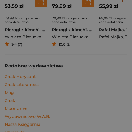
53,59 zł
79,99 zł
55,99 zł
79,99 zł
79,99 zł
69,99 zł
- sugerowana
- sugerowana
- sugerowa
cena detaliczna
cena detaliczna
cena detaliczna
Pierogi z kimchi. Moje ulubione azjatyckie przepisy
Pierogi z kimchi. Moje ulubione azjatyckie przepisy - książka z autografem
Wioleta Błazucka
Wioleta Błazucka
Rafał Majka
,
Tomasz 
9,4 (7)
10,0 (2)
Podobne wydawnictwa
Znak Horyzont
Znak Literanova
Mag
Znak
Moondrive
Wydawnictwo W.A.B.
Nasza Księgarnia