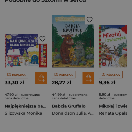
KSIĄŻKA
KSIĄŻKA
KSIĄŻKA
33,30 zł
28,27 zł
9,36 zł
47,90 zł
44,99 zł
5,90 zł
- sugerowana
- sugerowana
- sugerowana
cena detaliczna
cena detaliczna
detaliczna
Najpiękniejsza bajka Mikołaja. Czytamy i słuchamy
Babcia Gruffalo
Mikołaj i zwier
Ślizowska Monika
Donaldson Julia
,
Axel Scheffler
Renata Opala