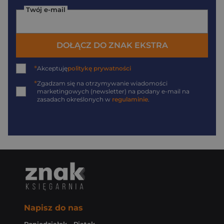
Twój e-mail
DOŁĄCZ DO ZNAK EKSTRA
*
Akceptuję
politykę prywatności
*
Zgadzam się na otrzymywanie wiadomości
marketingowych (newsletter) na podany
e-mail
na
zasadach określonych w
regulaminie
.
Napisz do nas