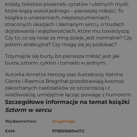
kolaży, tekstów piosenek, cytatów i ulotnych myśli,
które krążą wokół jednego – pierwszej miłości. To
książka o uniesieniach, nieporozumieniach,
straconych okazjach i złamanym sercu, o trudach
dojrzewania i wątpliwościach, które mu towarzyszą.
Czy to, co się teraz ze mną dzieje, jest normalne? Czy
jestem atrakcyjna? Czy mogę się jej podobać?
Trzymajcie się burty, bo pierwsza miłość jest jak
burza, sztorm, cyklon i tornado w jednym.
Autorka Annette Herzog oraz ilustratorzy Katrine
Clante i Rasmus Bregnhøi przedstawiają kosmos
zakochanych nastolatków ze szczerością i z
wrażliwością, umiejętnie łącząc powagę z humorem.
Szczegółowe informacje na temat książki
Sztorm w sercu
Wydawnictwo:
Druganoga
EAN:
9788396694072