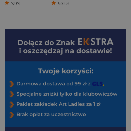
7,1 (7)
8,2 (5)
Dołącz do
Znak
i oszczędzaj na dostawie!
Twoje korzyści:
Darmowa dostawa od 99 zł z
Specjalne zniżki tylko dla klubowiczów
Pakiet zakładek Art Ladies za 1 zł
Brak opłat za uczestnictwo