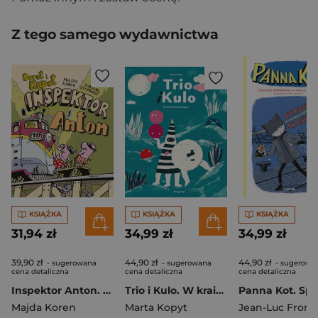
Z tego samego wydawnictwa
KSIĄŻKA
KSIĄŻKA
KSIĄŻKA
31,94 zł
34,99 zł
34,99 zł
39,90 zł
44,90 zł
44,90 zł
- sugerowana
- sugerowana
- sugerowa
cena detaliczna
cena detaliczna
cena detaliczna
Inspektor Anton. Beret i Kapot
Trio i Kulo. W krainie matematyki
Majda Koren
Marta Kopyt
Jean-Luc Frome