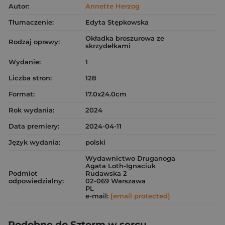
Autor:
Annette Herzog
Tłumaczenie:
Edyta Stępkowska
Okładka broszurowa ze
Rodzaj oprawy:
skrzydełkami
Wydanie:
1
Liczba stron:
128
Format:
17.0x24.0cm
Rok wydania:
2024
Data premiery:
2024-04-11
Język wydania:
polski
Wydawnictwo Druganoga
Agata Loth-Ignaciuk
Podmiot
Rudawska 2
odpowiedzialny:
02-069 Warszawa
PL
e-mail:
[email protected]
Podobne do Sztorm w sercu