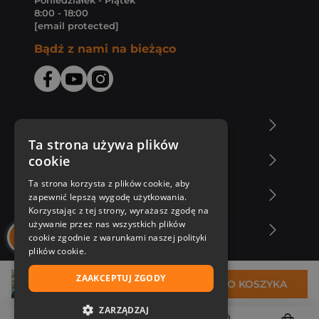
Poniedziałek - Piątek
8:00 - 18:00
[email protected]
Bądź z nami na bieżąco
O Księgarni Znak
Ta strona używa plików
cookie
Zakupy u nas
Ta strona korzysta z plików cookie, aby
Nasza oferta
zapewnić lepszą wygodę użytkowania.
Korzystając z tej strony, wyrażasz zgodę na
używanie przez nas wszystkich plików
Nasi autorzy
cookie zgodnie z warunkami naszej polityki
plików cookie.
ZAAKCEPTUJ ZGODY
41,69 zł
DO KOSZYKA
ZARZĄDZAJ