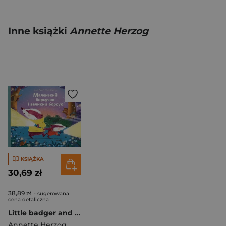
Inne książki
Annette Herzog
KSIĄŻKA
30,69 zł
38,89 zł
- sugerowana
cena detaliczna
Little badger and big badger w.ukraińska
Annette Herzog