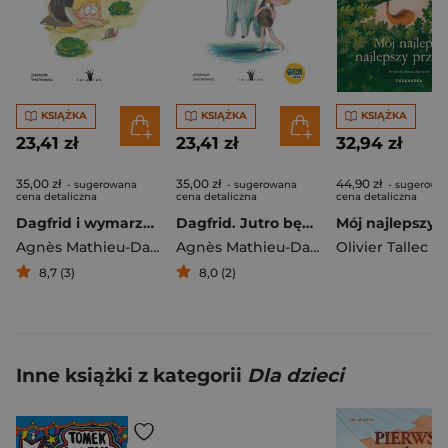
KSIĄŻKA
KSIĄŻKA
KSIĄŻKA
23,41 zł
23,41 zł
32,94 zł
35,00 zł
35,00 zł
44,90 zł
- sugerowana
- sugerowana
- sugerowa
cena detaliczna
cena detaliczna
cena detaliczna
Dagfrid i wymarzone zwierzątko
Dagfrid. Jutro będzie futro
Agnès Mathieu-Daudé
,
Olivier Tallec
Agnès Mathieu-Daudé
Olivier Tallec
,
Olivier Tallec
8,7 (3)
8,0 (2)
Inne książki z kategorii
Dla dzieci