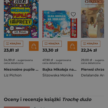
KSIĄŻKA
KSIĄŻKA
KSIĄŻKA
23,81 zł
33,30 zł
22,24 zł
34,99 zł
47,90 zł
29,00 zł
- sugerowana
- sugerowana
- sugerowa
cena detaliczna
cena detaliczna
cena detaliczna
Nieznośne pupile oraz imprezy (Oby…). Tomek Łebski
Bajka Mikołaja na dobranoc. Czytamy i słuchamy
Liz Pichon
Ślizowska Monika
Delalande Arn
Oceny i recenzje książki
Trochę dużo