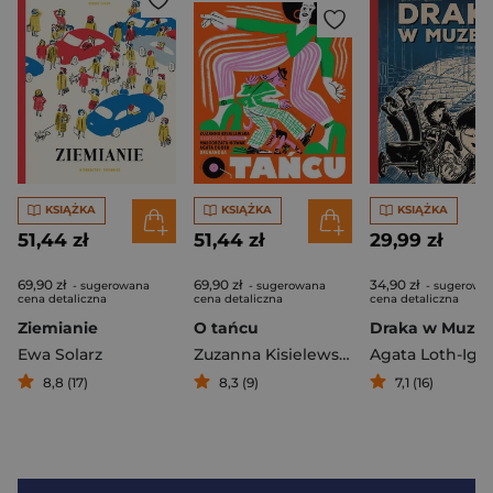
KSIĄŻKA
KSIĄŻKA
KSIĄŻKA
51,44 zł
51,44 zł
29,99 zł
69,90 zł
69,90 zł
34,90 zł
- sugerowana
- sugerowana
- sugerowa
cena detaliczna
cena detaliczna
cena detaliczna
Ziemianie
O tańcu
Draka w Muze
Ewa Solarz
Zuzanna Kisielewska
8,8 (17)
8,3 (9)
7,1 (16)