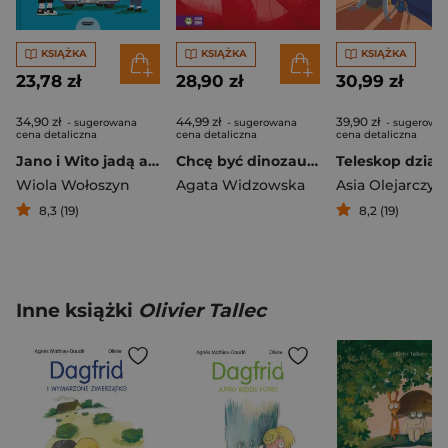
KSIĄŻKA
KSIĄŻKA
KSIĄŻKA
23,78 zł
28,90 zł
30,99 zł
34,90 zł
44,99 zł
39,90 zł
- sugerowana
- sugerowana
- sugerowa
cena detaliczna
cena detaliczna
cena detaliczna
Jano i Wito jadą autem
Chcę być dinozaurem
Teleskop dziad
Wiola Wołoszyn
Agata Widzowska
Asia Olejarczyk
8,3 (19)
8,2 (19)
Inne książki
Olivier Tallec