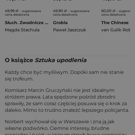
49,99 zł
49,90 zł
60,00 zł
- sugerowana
- sugerowana
- sugerowa
cena detaliczna
cena detaliczna
cena detaliczna
Słuch. Zwodnicze zmysły. Tom 2
Grobla
Magda Stachula
Paweł Jaszczuk
van Gulik Robe
O książce
Sztuka upodlenia
Każdy chce być myśliwym. Dopóki sam nie stanie
się trofeum.
Komisarz Marcin Gruczyński nie jest idealnym
stróżem prawa. Lata spędzone pośród zbrodni
sprawiły, że sam coraz częściej posuwa się o krok za
daleko. Mimo to trudno znaleźć lepszego policjanta.
Norbert wychował się w Warszawie i zna ją jak
własne podwórko. Ciemne interesy, brudne
pieniądze i świat, w którym strach bywa cenniejszy