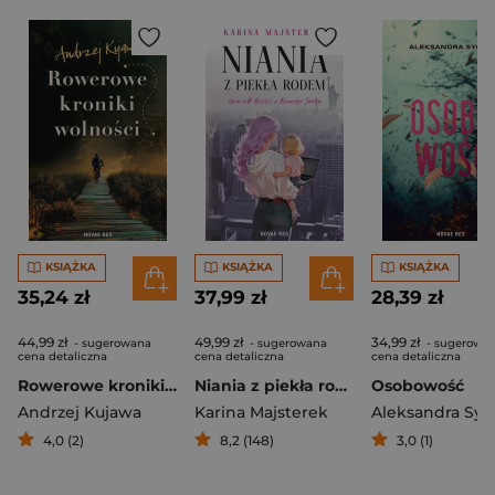
KSIĄŻKA
KSIĄŻKA
KSIĄŻKA
35,24 zł
37,99 zł
28,39 zł
44,99 zł
49,99 zł
34,99 zł
- sugerowana
- sugerowana
- sugerowa
cena detaliczna
cena detaliczna
cena detaliczna
Rowerowe kroniki wolności
Niania z piekła rodem
Osobowość
Andrzej Kujawa
Karina Majsterek
Aleksandra Syg
4,0 (2)
8,2 (148)
3,0 (1)