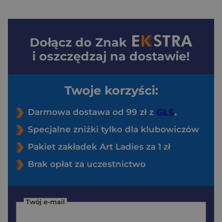
Dołącz do
Znak
i oszczędzaj na dostawie!
Twoje korzyści:
Darmowa dostawa od 99 zł z
Specjalne zniżki tylko dla klubowiczów
Pakiet zakładek Art Ladies za 1 zł
Brak opłat za uczestnictwo
Twój e-mail