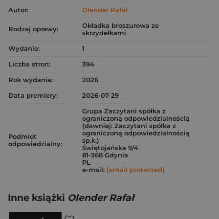
Autor:
Olender Rafał
Okładka broszurowa ze
Rodzaj oprawy:
skrzydełkami
Wydanie:
1
Liczba stron:
394
Rok wydania:
2026
Data premiery:
2026-07-29
Grupa Zaczytani spółka z
ograniczoną odpowiedzialnością
(dawniej: Zaczytani spółka z
ograniczoną odpowiedzialnością
Podmiot
sp.k.)
odpowiedzialny:
Świętojańska 9/4
81-368 Gdynia
PL
e-mail:
[email protected]
Inne książki
Olender Rafał