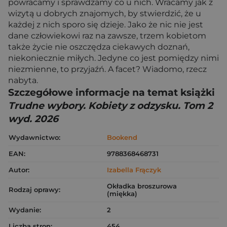
powracamy i sprawdzamy co u nich. Wracamy jak z
wizytą u dobrych znajomych, by stwierdzić, że u
każdej z nich sporo się dzieje. Jako że nic nie jest
dane człowiekowi raz na zawsze, trzem kobietom
także życie nie oszczędza ciekawych doznań,
niekoniecznie miłych. Jedyne co jest pomiędzy nimi
niezmienne, to przyjaźń. A facet? Wiadomo, rzecz
nabyta.
Szczegółowe informacje na temat książki
Trudne wybory. Kobiety z odzysku. Tom 2
wyd. 2026
Wydawnictwo:
Bookend
EAN:
9788368468731
Autor:
Izabella Frączyk
Okładka broszurowa
Rodzaj oprawy:
(miękka)
Wydanie:
2
Liczba stron:
454