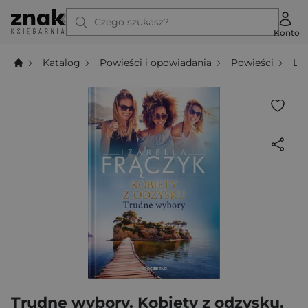
Czego szukasz?
Konto
Katalog
Powieści i opowiadania
Powieści
Li
Trudne wybory. Kobiety z odzysku.