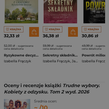
KSIĄŻKA
KSIĄŻKA
KSIĄŻKA
32,33 zł
36,38 zł
30,86 zł
52,00 zł
59,99 zł
49,99 zł
- sugerowana
- sugerowana
- sugerowa
cena detaliczna
cena detaliczna
cena detaliczna
Ryzykowne decyzje. Kobiety z odzysku. Tom 3 wyd. 2026
Sekretny składnik. Duże Litery
Powrót milione
Izabella Frączyk
Izabella Frączyk
,
Jagna Rolska
Izabella Frączyk
Oceny i recenzje książki
Trudne wybory.
Kobiety z odzysku. Tom 2 wyd. 2026
Średnia ocen:
~
/10