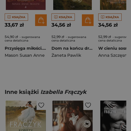
KSIĄŻKA
KSIĄŻKA
KSIĄŻKA
33,67 zł
34,56 zł
34,56 zł
54,90 zł
52,99 zł
52,99 zł
- sugerowana
- sugerowana
- sugerowa
cena detaliczna
cena detaliczna
cena detaliczna
Przysięga miłości. Mieć odwagę, by marzyć. Tom 3 wyd. 2026
Dom na końcu drogi
Mason Susan Anne
Żaneta Pawlik
Anna Szczęsna
Inne książki
Izabella Frączyk