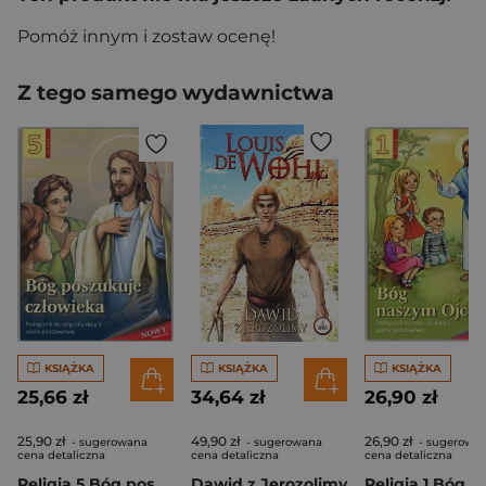
Pomóż innym i zostaw ocenę!
Z tego samego wydawnictwa
KSIĄŻKA
KSIĄŻKA
KSIĄŻKA
25,66 zł
34,64 zł
26,90 zł
25,90 zł
49,90 zł
26,90 zł
- sugerowana
- sugerowana
- sugerowa
cena detaliczna
cena detaliczna
cena detaliczna
Religia 5 Bóg poszukuje człowieka Podręcznik Szkoła podstawowa
Dawid z Jerozolimy