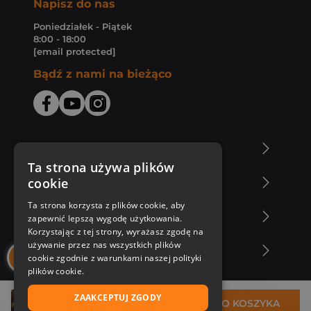
Napisz do nas
Poniedziałek - Piątek
8:00 - 18:00
[email protected]
Bądź z nami na bieżąco
O Księgarni Znak
Ta strona używa plików
cookie
Zakupy u nas
Ta strona korzysta z plików cookie, aby
Nasza oferta
zapewnić lepszą wygodę użytkowania.
Korzystając z tej strony, wyrażasz zgodę na
używanie przez nas wszystkich plików
Nasi autorzy
cookie zgodnie z warunkami naszej polityki
plików cookie.
ZAAKCEPTUJ ZGODY
40,39 zł
DO KOSZYKA