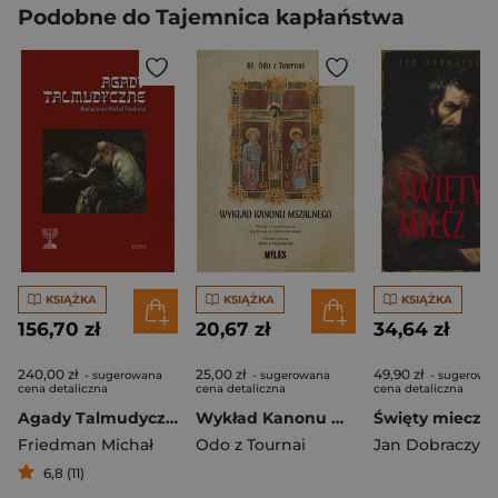
Podobne do Tajemnica kapłaństwa
KSIĄŻKA
KSIĄŻKA
KSIĄŻKA
156,70 zł
20,67 zł
34,64 zł
240,00 zł
25,00 zł
49,90 zł
- sugerowana
- sugerowana
- sugerowa
cena detaliczna
cena detaliczna
cena detaliczna
Agady Talmudyczne
Wykład Kanonu Mszalnego
Święty miecz
Friedman Michał
Odo z Tournai
Jan Dobraczyńs
6,8 (11)