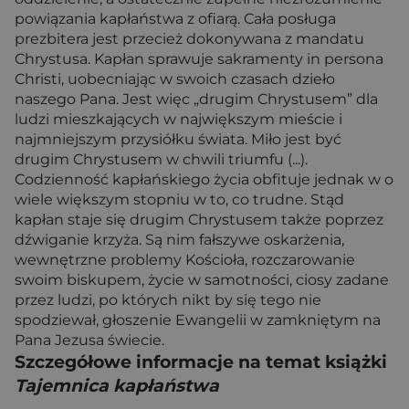
powiązania kapłaństwa z ofiarą. Cała posługa
prezbitera jest przecież dokonywana z mandatu
Chrystusa. Kapłan sprawuje sakramenty in persona
Christi, uobecniając w swoich czasach dzieło
naszego Pana. Jest więc „drugim Chrystusem” dla
ludzi mieszkających w największym mieście i
najmniejszym przysiółku świata. Miło jest być
drugim Chrystusem w chwili triumfu (...).
Codzienność kapłańskiego życia obfituje jednak w o
wiele większym stopniu w to, co trudne. Stąd
kapłan staje się drugim Chrystusem także poprzez
dźwiganie krzyża. Są nim fałszywe oskarżenia,
wewnętrzne problemy Kościoła, rozczarowanie
swoim biskupem, życie w samotności, ciosy zadane
przez ludzi, po których nikt by się tego nie
spodziewał, głoszenie Ewangelii w zamkniętym na
Pana Jezusa świecie.
Szczegółowe informacje na temat książki
Tajemnica kapłaństwa