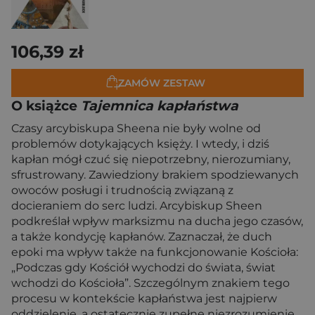
106,39 zł
ZAMÓW ZESTAW
O książce
Tajemnica kapłaństwa
Czasy arcybiskupa Sheena nie były wolne od
problemów dotykających księży. I wtedy, i dziś
kapłan mógł czuć się niepotrzebny, nierozumiany,
sfrustrowany. Zawiedziony brakiem spodziewanych
owoców posługi i trudnością związaną z
docieraniem do serc ludzi. Arcybiskup Sheen
podkreślał wpływ marksizmu na ducha jego czasów,
a także kondycję kapłanów. Zaznaczał, że duch
epoki ma wpływ także na funkcjonowanie Kościoła:
„Podczas gdy Kościół wychodzi do świata, świat
wchodzi do Kościoła”. Szczególnym znakiem tego
procesu w kontekście kapłaństwa jest najpierw
oddzielenie, a ostatecznie zupełne niezrozumienie