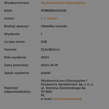
Wydawnictwo:
Wydawnictwo Diecezjalne
EAN:
9788383451008
Autor:
L.J. Sheen
Rodzaj oprawy:
Okładka twarda
Wydanie:
1
Liczba stron:
528
Format:
13.0x18.0cm
Rok wydania:
2024
Data premiery:
2024-10-15
Język wydania:
polski
Wydawnictwo Diecezjalne i
Drukarnia Sandomierz Sp. z o. o.
Podmiot
ul. Stefana Żeromskiego 6a
odpowiedzialny:
27-600
PL
e-mail:
[email protected]