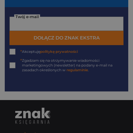
Twój e-mail
DOŁĄCZ DO ZNAK EKSTRA
*
Akceptuję
politykę prywatności
*
Zgadzam się na otrzymywanie wiadomości
marketingowych (newsletter) na podany
e-mail
na
zasadach określonych w
regulaminie
.