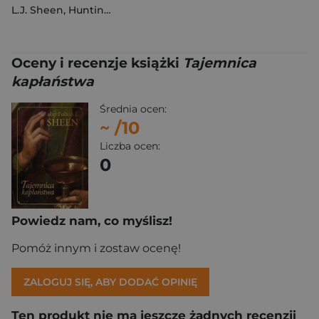
L.J. Sheen
,
Huntington Parker S.
Oceny i recenzje książki
Tajemnica
kapłaństwa
Średnia ocen:
~
/10
Liczba ocen:
0
Powiedz nam, co myślisz!
Pomóż innym i zostaw ocenę!
ZALOGUJ SIĘ, ABY DODAĆ OPINIĘ
Ten produkt nie ma jeszcze żadnych recenzji