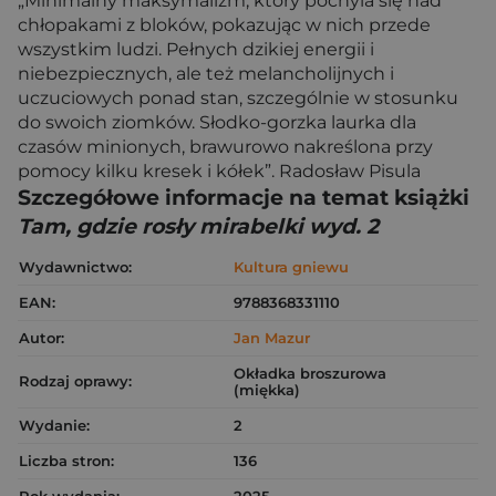
„Minimalny maksymalizm, który pochyla się nad
chłopakami z bloków, pokazując w nich przede
wszystkim ludzi. Pełnych dzikiej energii i
niebezpiecznych, ale też melancholijnych i
uczuciowych ponad stan, szczególnie w stosunku
do swoich ziomków. Słodko-gorzka laurka dla
czasów minionych, brawurowo nakreślona przy
pomocy kilku kresek i kółek”. Radosław Pisula
Szczegółowe informacje na temat książki
Tam, gdzie rosły mirabelki wyd. 2
Wydawnictwo:
Kultura gniewu
EAN:
9788368331110
Autor:
Jan Mazur
Okładka broszurowa
Rodzaj oprawy:
(miękka)
Wydanie:
2
Liczba stron:
136