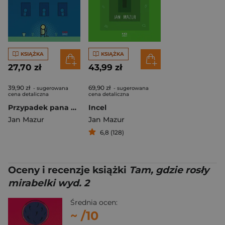
KSIĄŻKA
KSIĄŻKA
27,70 zł
43,99 zł
39,90 zł
69,90 zł
- sugerowana
- sugerowana
cena detaliczna
cena detaliczna
Przypadek pana Marka wyd. 2
Incel
Jan Mazur
Jan Mazur
6,8 (128)
Oceny i recenzje książki
Tam, gdzie rosły
mirabelki wyd. 2
Średnia ocen:
~
/10