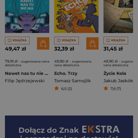
KSIĄŻKA
KSIĄŻKA
KSIĄŻKA
49,47 zł
32,39 zł
31,45 zł
79,91 zł
49,90 zł
49,90 zł
- sugerowana cena
- sugerowana
- sugerowa
detaliczna
cena detaliczna
cena detaliczna
Nawet nas tu nie ma Część 2
Echo. Trzy
Życie Kola
Filip Jędrzejewski
Tomasz Samojlik
Jakub Jaskółow
6,5 (2)
7,6 (7)
Dołącz do
Znak