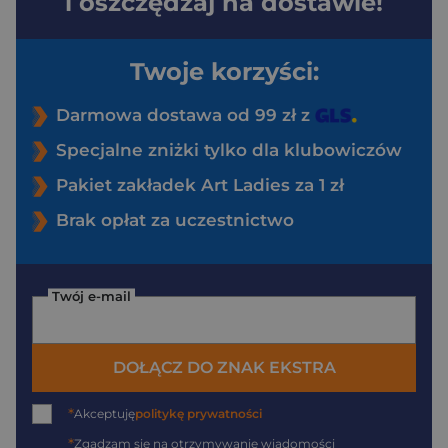
i oszczędzaj na dostawie!
Twoje korzyści:
Darmowa dostawa od 99 zł z
Specjalne zniżki tylko dla klubowiczów
Pakiet zakładek Art Ladies za 1 zł
Brak opłat za uczestnictwo
Twój e-mail
DOŁĄCZ DO ZNAK EKSTRA
*
Akceptuję
politykę prywatności
*
Zgadzam się na otrzymywanie wiadomości