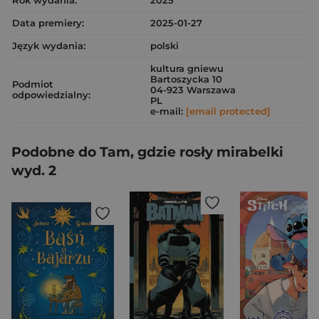
Rok wydania:
2025
Data premiery:
2025-01-27
Język wydania:
polski
kultura gniewu
Bartoszycka 10
Podmiot
04-923 Warszawa
odpowiedzialny:
PL
e-mail:
[email protected]
Podobne do Tam, gdzie rosły mirabelki
wyd. 2