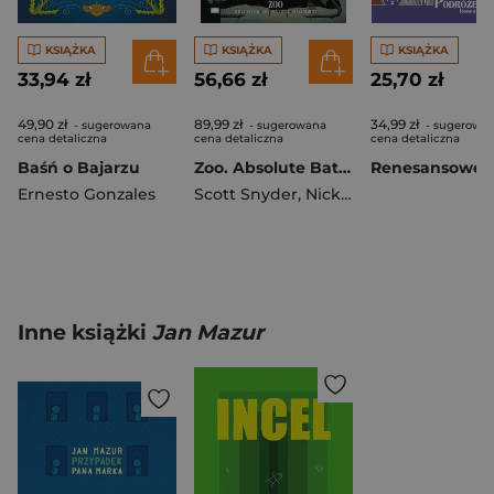
KSIĄŻKA
KSIĄŻKA
KSIĄŻKA
33,94 zł
56,66 zł
25,70 zł
49,90 zł
89,99 zł
34,99 zł
- sugerowana
- sugerowana
- sugerowa
cena detaliczna
cena detaliczna
cena detaliczna
Baśń o Bajarzu
Zoo. Absolute Batman. Tom 1
Ernesto Gonzales
Scott Snyder
,
Nick Dragotta
Inne książki
Jan Mazur