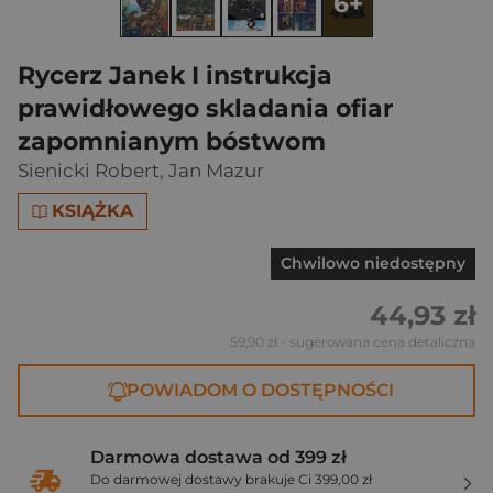
6+
Rycerz Janek I instrukcja
prawidłowego skladania ofiar
zapomnianym bóstwom
Sienicki Robert
,
Jan Mazur
KSIĄŻKA
Chwilowo niedostępny
44,93 zł
59,90 zł
- sugerowana cena detaliczna
POWIADOM O DOSTĘPNOŚCI
Darmowa dostawa od 399 zł
Do darmowej dostawy brakuje Ci 399,00 zł