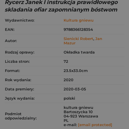
Rycerz Janek I instrukcja prawidłowego
skladania ofiar zapomnianym bóstwom
Wydawnictwo:
Kultura gniewu
EAN:
9788366128354
Sienicki Robert
,
Jan
Autor:
Mazur
Rodzaj oprawy:
Okładka twarda
Liczba stron:
72
Format:
23.5x33.0cm
Rok wydania:
2020
Data premiery:
2020-03-05
Język wydania:
polski
kultura gniewu
Bartoszycka 10
Podmiot
04-923 Warszawa
odpowiedzialny:
PL
e-mail:
[email protected]