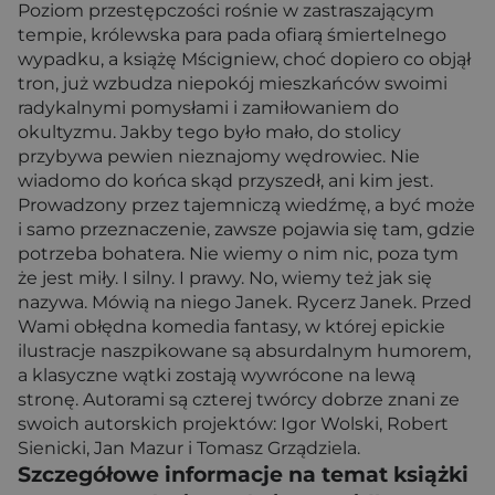
Poziom przestępczości rośnie w zastraszającym
tempie, królewska para pada ofiarą śmiertelnego
wypadku, a książę Mścigniew, choć dopiero co objął
tron, już wzbudza niepokój mieszkańców swoimi
radykalnymi pomysłami i zamiłowaniem do
okultyzmu. Jakby tego było mało, do stolicy
przybywa pewien nieznajomy wędrowiec. Nie
wiadomo do końca skąd przyszedł, ani kim jest.
Prowadzony przez tajemniczą wiedźmę, a być może
i samo przeznaczenie, zawsze pojawia się tam, gdzie
potrzeba bohatera. Nie wiemy o nim nic, poza tym
że jest miły. I silny. I prawy. No, wiemy też jak się
nazywa. Mówią na niego Janek. Rycerz Janek. Przed
Wami obłędna komedia fantasy, w której epickie
ilustracje naszpikowane są absurdalnym humorem,
a klasyczne wątki zostają wywrócone na lewą
stronę. Autorami są czterej twórcy dobrze znani ze
swoich autorskich projektów: Igor Wolski, Robert
Sienicki, Jan Mazur i Tomasz Grządziela.
Szczegółowe informacje na temat książki