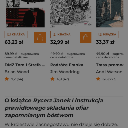
KSIĄŻKA
KSIĄŻKA
KSIĄŻKA
63,23 zł
32,99 zł
33,37 zł
89,99 zł
49,90 zł
49,90 zł
- sugerowana
- sugerowana
- sugerowa
cena detaliczna
cena detaliczna
cena detaliczna
DMZ Tom 1 Strefa zdemilitaryzowana
Podróże Franka
Trasa promocy
Brian Wood
Jim Woodring
Andi Watson
7,2 (64)
6,9 (47)
6,6 (223)
O książce
Rycerz Janek I instrukcja
prawidłowego skladania ofiar
zapomnianym bóstwom
W królestwie Zacnegostawu nie dzieje się dobrze.