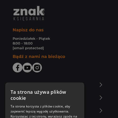
Napisz do nas
Poniedziałek - Piątek
8:00 - 18:00
[email protected]
Bądź z nami na bieżąco
O Księgarni Znak
Ta strona używa plików
cookie
Zakupy u nas
Ta strona korzysta z plików cookie, aby
Nasza oferta
zapewnić lepszą wygodę użytkowania.
Korzystając z tej strony, wyrażasz zgodę na