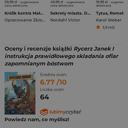
59,99 zł
49,99 zł
19,99 zł
- sugerowana
- sugerowana
- sugerowan
cena detaliczna
cena detaliczna
detaliczna
Królik kontra Małpa i inwazja ludzi! Tom 2
Sekrety miasta. Dzikie łapy. Tom 3
Opracowanie Zbiorowe
Nordahl Victor
Karol Weber
5,9 (42)
Oceny i recenzje książki
Rycerz Janek I
instrukcja prawidłowego skladania ofiar
zapomnianym bóstwom
Średnia ocen:
6.77
/10
Liczba ocen:
64
Powiedz nam, co myślisz!