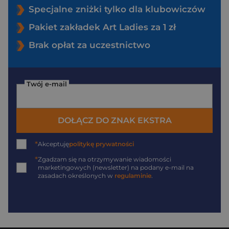
Specjalne zniżki tylko dla klubowiczów
Pakiet zakładek Art Ladies za 1 zł
Brak opłat za uczestnictwo
Twój e-mail
DOŁĄCZ DO ZNAK EKSTRA
*
Akceptuję
politykę prywatności
*
Zgadzam się na otrzymywanie wiadomości
marketingowych (newsletter) na podany
e-mail
na
zasadach określonych w
regulaminie
.