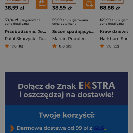
38,59 zł
38,59 zł
88,88 zł
59,90 zł
59,90 zł
149,90 zł
- sugerowana
- sugerowana
- sugerow
cena detaliczna
cena detaliczna
cena detaliczna
Przebudzenie. Jeż Jerzy
Sezon spadających gwiazd
Krew dziewicy
Rafał Skarżycki
,
Tomasz Leśniak
Marcin Podolec
Harkham Sam
7,0 (16)
8,0 (89)
7,8 (22)
Dołącz do
Znak
i oszczędzaj na dostawie!
Twoje korzyści:
Darmowa dostawa od 99 zł z