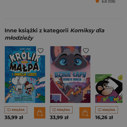
6,8 (128)
Inne książki z kategorii
Komiksy dla
młodzieży
KSIĄŻKA
KSIĄŻKA
KSIĄŻKA
35,99 zł
33,99 zł
16,26 zł