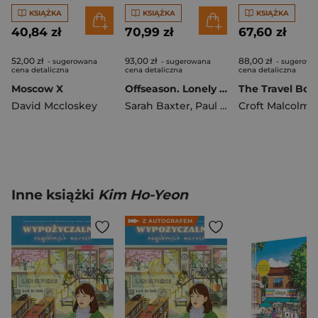
KSIĄŻKA
KSIĄŻKA
KSIĄŻKA
40,84 zł
70,99 zł
67,60 zł
52,00 zł
93,00 zł
88,00 zł
- sugerowana
- sugerowana
- sugerowa
cena detaliczna
cena detaliczna
cena detaliczna
Moscow X
Offseason. Lonely Planet
David Mccloskey
Sarah Baxter
,
Paul Bloomfield
Croft Malcolm
Inne książki
Kim Ho-Yeon