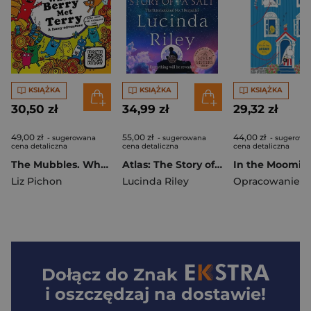
KSIĄŻKA
KSIĄŻKA
KSIĄŻKA
30,50 zł
34,99 zł
29,32 zł
49,00 zł
55,00 zł
44,00 zł
- sugerowana
- sugerowana
- sugerowa
cena detaliczna
cena detaliczna
cena detaliczna
The Mubbles. When Berry Met Terry
Atlas: The Story of Pa Salt
Liz Pichon
Lucinda Riley
Dołącz do
Znak
i oszczędzaj na dostawie!