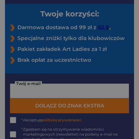
Twoje korzyści:
Darmowa dostawa od 99 zł z
Specjalne zniżki tylko dla klubowiczów
Pakiet zakładek Art Ladies za 1 zł
Brak opłat za uczestnictwo
Twój e-mail
DOŁĄCZ DO ZNAK EKSTRA
*
Akceptuję
politykę prywatności
*
Zgadzam się na otrzymywanie wiadomości
marketingowych (newsletter) na podany
e-mail
na