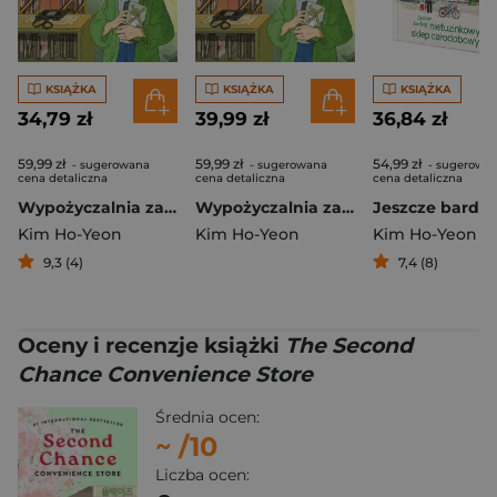
KSIĄŻKA
KSIĄŻKA
KSIĄŻKA
34,79 zł
39,99 zł
36,84 zł
59,99 zł
59,99 zł
54,99 zł
- sugerowana
- sugerowana
- sugerowa
cena detaliczna
cena detaliczna
cena detaliczna
Wypożyczalnia zagubionych marzeń (barwione brzegi)
Wypożyczalnia zagubionych marzeń (barwione brzegi) - książka z autografem
Kim Ho-Yeon
Kim Ho-Yeon
Kim Ho-Yeon
9,3 (4)
7,4 (8)
Oceny i recenzje książki
The Second
Chance Convenience Store
Średnia ocen:
~
/10
Liczba ocen: