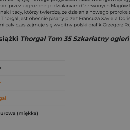
 przez zagrożonego działaniami Czerwonych Magów kalif
k i tacy, którzy twierdzą, że działania nowego proroka 
Thorgal jest obecnie pisany przez Francuza Xaviera Dor
i cały czas zajmuje się wybitny polski grafik Grzegorz Ro
siążki
Thorgal Tom 35 Szkarłatny ogień
9
r
gal
zurowa (miękka)