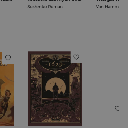
Surżenko Roman
Van Hamme
,
Ros