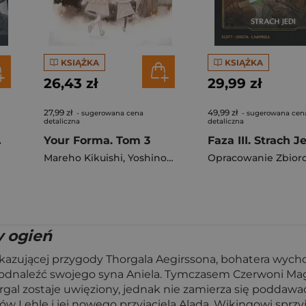
KSIĄŻKA
KSIĄŻKA
26,43 zł
29,99 zł
27,99 zł
49,99 zł
- sugerowana cena
- sugerowana cen
detaliczna
detaliczna
om 3
Your Forma. Tom 3
Mareho Kikuishi
,
Yoshinori Kisaragi
Opracowanie Zbior
y ogień
y ukazującej przygody Thorgala Aegirssona, bohatera wyc
 odnaleźć swojego syna Aniela. Tymczasem Czerwoni Mag
gal zostaje uwięziony, jednak nie zamierza się poddaw
w Lehlę i jej nowego przyjaciela Alada. Wikingowi sprzy