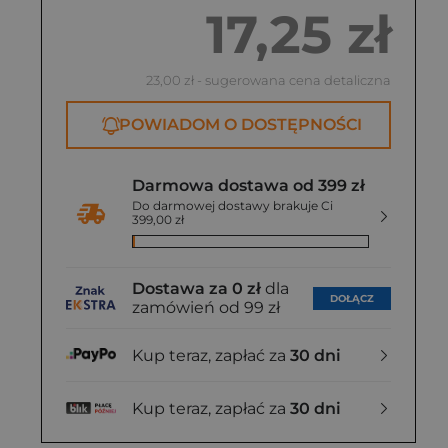
17,25 zł
23,00 zł
- sugerowana cena detaliczna
POWIADOM O DOSTĘPNOŚCI
Darmowa dostawa od 399 zł
Do darmowej dostawy brakuje Ci
399,00 zł
Dostawa za 0 zł
dla
DOŁĄCZ
zamówień od 99 zł
Kup teraz, zapłać za
30 dni
Kup teraz, zapłać za
30 dni