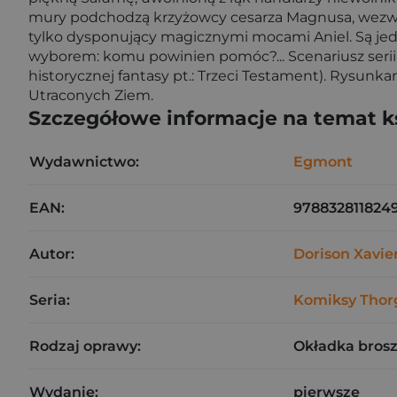
mury podchodzą krzyżowcy cesarza Magnusa, wezwani
tylko dysponujący magicznymi mocami Aniel. Są jedna
wyborem: komu powinien pomóc?... Scenariusz serii 
historycznej fantasy pt.: Trzeci Testament). Rysunkam
Utraconych Ziem.
Szczegółowe informacje na temat k
Wydawnictwo:
Egmont
EAN:
978832811824
Autor:
Dorison Xavie
Seria:
Komiksy Thor
Rodzaj oprawy:
Okładka bros
Wydanie:
pierwsze