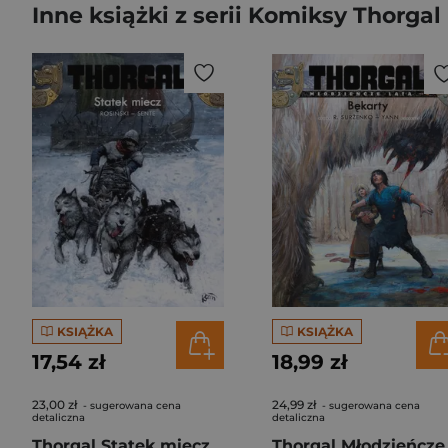
Inne książki z serii Komiksy Thorgal
KSIĄŻKA
KSIĄŻKA
17,54 zł
18,99 zł
23,00 zł
24,99 zł
- sugerowana cena
- sugerowana cena
detaliczna
detaliczna
Thorgal Statek miecz Tom 33