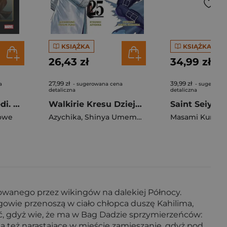
KSIĄŻKA
KSIĄŻKA
26,43 zł
34,99 zł
27,99 zł
39,99 zł
a
- sugerowana cena
- sugerowan
detaliczna
detaliczna
Faza III. Strach Jedi. Star Wars Wielka Republika
Walkirie Kresu Dziejów Record of Ragnarok. Tom 25
Saint Seiya. 
owe
Azychika
,
Shinya Umemura
Masami Kurum
howanego przez wikingów na dalekiej Północy.
owie przenoszą w ciało chłopca duszę Kahilima,
ać, gdyż wie, że ma w Bag Dadzie sprzymierzeńców:
ja też narastające w mieście zamieszanie, gdyż pod