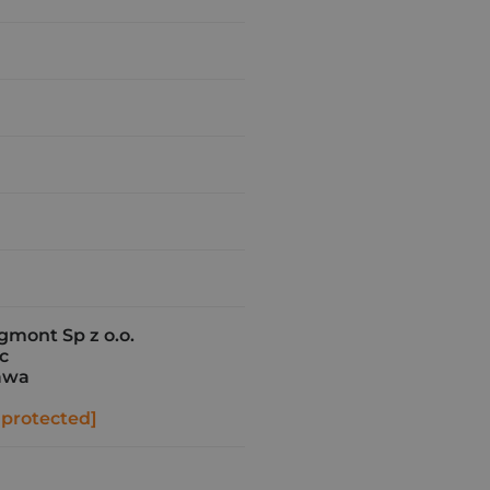
gmont Sp z o.o.
4c
awa
 protected]