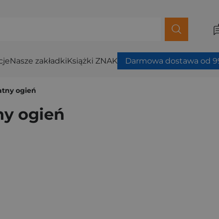
cje
Nasze zakładki
Książki ZNAK
Darmowa dostawa od 99
atny ogień
ny ogień