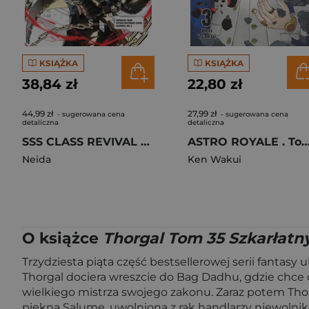
KSIĄŻKA
KSIĄŻKA
38,84 zł
22,80 zł
44,99 zł
27,99 zł
- sugerowana cena
- sugerowana cena
detaliczna
detaliczna
SSS CLASS REVIVAL HUNTER. Tom 1
ASTRO ROYALE . T
Neida
Ken Wakui
O książce
Thorgal Tom 35 Szkarłatn
Trzydziesta piąta część bestsellerowej serii fantas
Thorgal dociera wreszcie do Bag Dadhu, gdzie chce
wielkiego mistrza swojego zakonu. Zaraz potem Thor
piękną Salumę, uwolnioną z rąk handlarzy niewolnikó