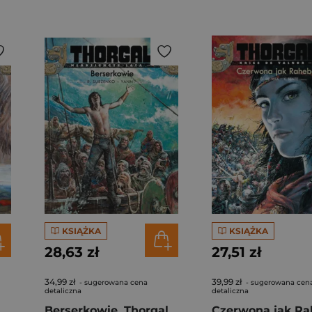
KSIĄŻKA
KSIĄŻKA
28,63 zł
27,51 zł
34,99 zł
39,99 zł
- sugerowana cena
- sugerowana cen
detaliczna
detaliczna
Thorgal Młodzieńcze Lata Bękarty Tom 8
Berserkowie. Thorgal- Młodzieńcze lata. Tom 4 wyd. 2022