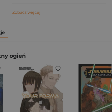
Zobacz więcej
zje
tny ogień