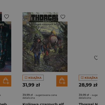
KSIĄŻKA
KSIĄŻKA
31,99 zł
28,99 zł
39,99 zł
39,99 zł
a
- sugerowana cena
- sugerowan
detaliczna
detaliczna
Czerwona jak Raheborg. Thorgal. Kriss de Valnor. Tom 5 wyd. 2024
Królowa czarnych elfów. Thorgal Louve. Tom 6 wyd. 2024